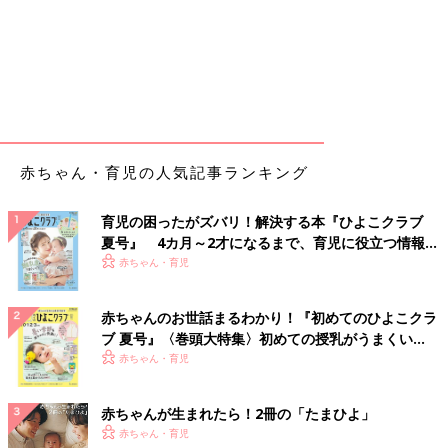
赤ちゃん・育児の人気記事ランキング
育児の困ったがズバリ！解決する本『ひよこクラブ
夏号』 4カ月～2才になるまで、育児に役立つ情報が
いっぱい！
赤ちゃん・育児
赤ちゃんのお世話まるわかり！『初めてのひよこクラ
ブ 夏号』〈巻頭大特集〉初めての授乳がうまくい
く！ おっぱい・ミルクの基本と夏のトラブル 解決テ
赤ちゃん・育児
ク
赤ちゃんが生まれたら！2冊の「たまひよ」
赤ちゃん・育児