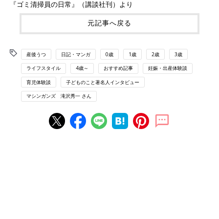
『ゴミ清掃員の日常』（講談社刊）より
元記事へ戻る
産後うつ
日記・マンガ
0歳
1歳
2歳
3歳
ライフスタイル
4歳～
おすすめ記事
妊娠・出産体験談
育児体験談
子どものこと著名人インタビュー
マシンガンズ 滝沢秀一 さん