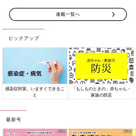
連載一覧へ
ピックアップ
ますぐできるこ
「もしものときの」赤ちゃん・
日本外来小児科
と
家族の防災
ト検
最新号