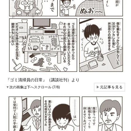
『ゴミ清掃員の日常』（講談社刊）より
▼
次の画像は下へスクロール (7/8)
▶
元記事を見る