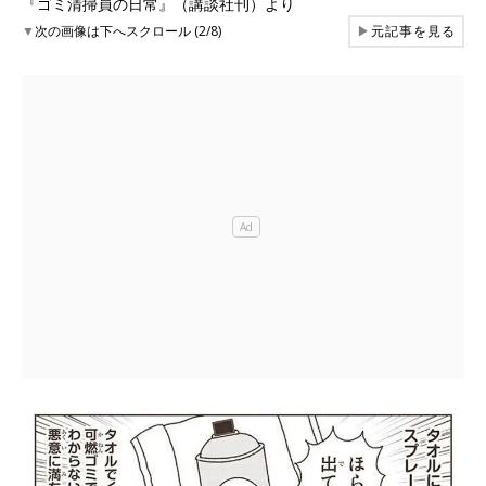
『ゴミ清掃員の日常』（講談社刊）より
▼
次の画像は下へスクロール (2/8)
▶
元記事を見る