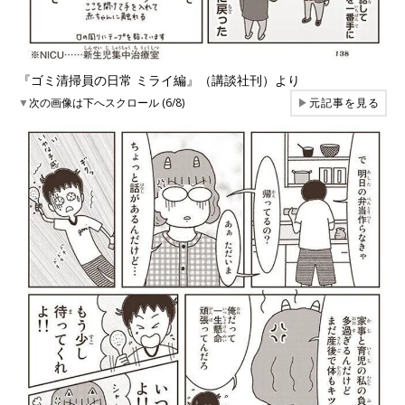
『ゴミ清掃員の日常 ミライ編』（講談社刊）より
▼
次の画像は下へスクロール (6/8)
▶
元記事を見る