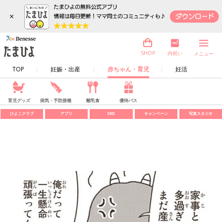
×
内祝い
SHOP
メニュー
TOP
妊娠・出産
赤ちゃん・育児
妊活
育児グッズ
病気・予防接種
離乳食
優待パス
ひよこクラブ
アプリ
SNS
キャンペーン
写真スタジオ