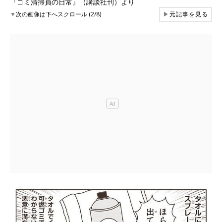
『ゴミ清掃員の日常』（講談社刊）より
▼
次の画像は下へスクロール (2/8)
▶
元記事を見る