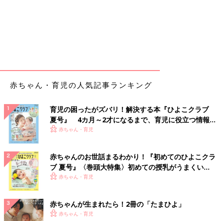
赤ちゃん・育児の人気記事ランキング
育児の困ったがズバリ！解決する本『ひよこクラブ
夏号』 4カ月～2才になるまで、育児に役立つ情報が
いっぱい！
赤ちゃん・育児
赤ちゃんのお世話まるわかり！『初めてのひよこクラ
ブ 夏号』〈巻頭大特集〉初めての授乳がうまくい
く！ おっぱい・ミルクの基本と夏のトラブル 解決テ
赤ちゃん・育児
ク
赤ちゃんが生まれたら！2冊の「たまひよ」
赤ちゃん・育児