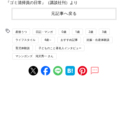
『ゴミ清掃員の日常』（講談社刊）より
元記事へ戻る
産後うつ
日記・マンガ
0歳
1歳
2歳
3歳
ライフスタイル
4歳～
おすすめ記事
妊娠・出産体験談
育児体験談
子どものこと著名人インタビュー
マシンガンズ 滝沢秀一 さん