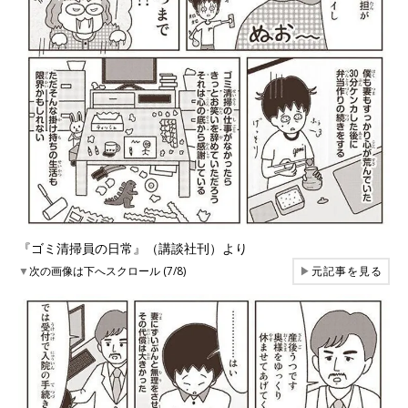
『ゴミ清掃員の日常』（講談社刊）より
▼
次の画像は下へスクロール (7/8)
▶
元記事を見る