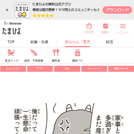
×
内祝い
SHOP
メニュー
TOP
妊娠・出産
赤ちゃん・育児
妊活
育児グッズ
病気・予防接種
離乳食
優待パス
ひよこクラブ
アプリ
SNS
キャンペーン
写真スタジオ