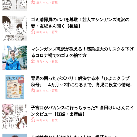
赤ちゃん・育児
ゴミ清掃員のパパを尊敬！芸人マシンガンズ滝沢の
妻・友紀さん聞く【後編】
赤ちゃん・育児
マシンガンズ滝沢が教える！感染拡大のリスクを下げ
るコロナ禍でのゴミの捨て方
赤ちゃん・育児
育児の困ったがズバリ！解決する本『ひよこクラブ
秋号』 4カ月～2才になるまで、育児に役立つ情報が
いっぱい！
赤ちゃん・育児
子宮口がバカンスに行っちゃった?! 倉田けいさんにイ
ンタビュー【妊娠・出産編】
赤ちゃん・育児