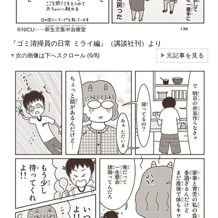
『ゴミ清掃員の日常 ミライ編』（講談社刊）より
▼
次の画像は下へスクロール (6/8)
▶
元記事を見る