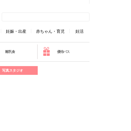
妊娠・出産
赤ちゃん・育児
妊活
離乳食
優待パス
写真スタジオ