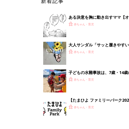
【たまひよ ファミリーパーク20
赤ちゃん・育児
1
2
妊娠日数や
妊娠中か