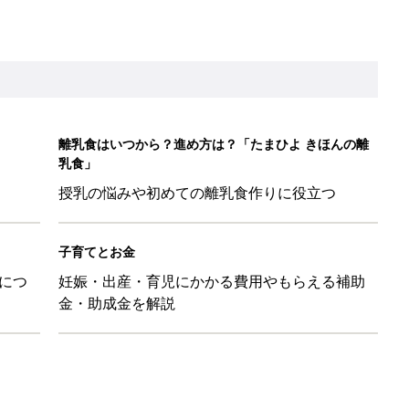
金・助成金を解説
レたちの切迫早産奮闘記 #24】
！」「ユニクロ・ZARAも！」おすすめ4選
歳の夏に多く発生。時間帯は14時が危ない！親のNG行動も危険を