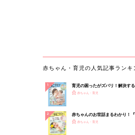
ぱい！
赤ちゃんのお世話まるわかり！『
てのひよこクラブ 夏号』〈巻頭
赤ちゃん・育児
集〉初めての授乳がうまくいく！
っぱい・ミルクの基本と夏のトラ
解決テク
赤ちゃんが生まれたら！2冊の「
ひよ」
赤ちゃん・育児
「イソジン®クリアうがい薬」と
しょに「うがいパワー」で一年中
健やか
PR（iNova｜Hugkum）
ランキングをもっと見る