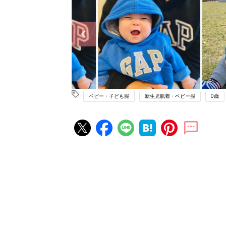
ベビー・子ども服
新生児肌着・ベビー服
0歳
赤ちゃん・育児の人気記事ランキ
育児の困ったがズバリ！解決する
『ひよこクラブ 夏号』 4カ月～
赤ちゃん・育児
になるまで、育児に役立つ情報が