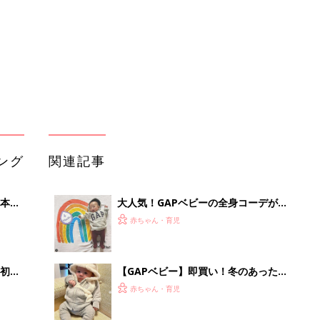
初め
【GAPベビー】即買い！冬のあったか
大特
おしゃれアイテム
赤ちゃん・育児
 お
ブル
たま
【GAPベビー】サラッと羽織れるアイ
テムで防寒対策をしよう
赤ちゃん・育児
【GAPベビー】秋冬服ラインナップが
いっ
豊富！みんなのイチオシ5選
赤ちゃん・育児
！
指名買い！冬のおでかけもGAPベビー
がオシャレ♪
赤ちゃん・育児
「え、こんなセールやってたの？」8