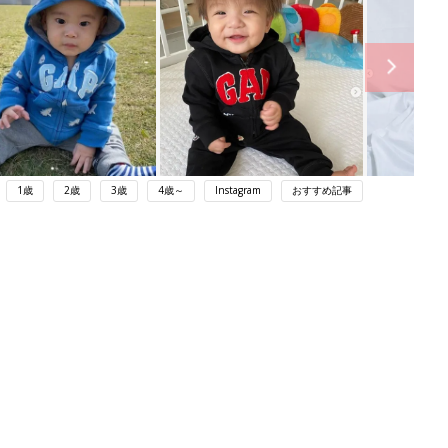
1歳
2歳
3歳
4歳～
Instagram
おすすめ記事
ング
関連記事
本
大人気！GAPベビーの全身コーデが可
2才
愛すぎる♪
赤ちゃん・育児
いっ