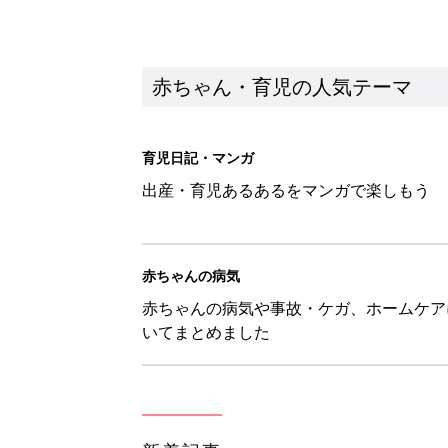
いてまとめました
新着記事
ある決意を胸に動き出すママ【オ
赤ちゃん・育児
大人サンダル「サッと履きやすい
赤ちゃん・育児
子どもの水難事故は、7歳・14
まねく【専門家】
赤ちゃん・育児