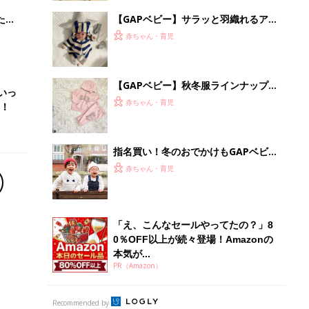
0％OFF以上が続々登場！Amazonの
本気が...
PR（Amazon）
Recommended by
離乳食はいつから？進め方は？「たまひよ きほんの離
乳食」
授乳の悩みや初めての離乳食作りに役立つ
子育てとお金
につ
妊娠・出産・育児にかかる費用やもらえる補助