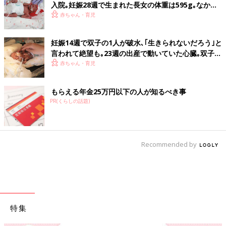
入院｡妊娠28週で生まれた長女の体重は595g｡なかな
か会えない日々に涙した【低出生体重児】
赤ちゃん・育児
妊娠14週で双子の1人が破水､｢生きられないだろう｣と
言われて絶望も｡23週の出産で動いていた心臓｡双子の
生命力に涙した【低出生体重児】
赤ちゃん・育児
もらえる年金25万円以下の人が知るべき事
PR(くらしの話題)
Recommended by
特集