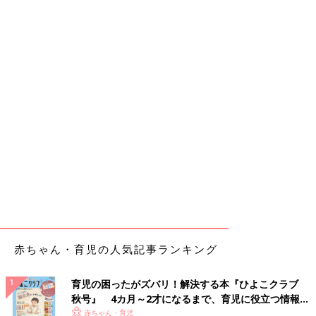
赤ちゃん・育児の人気記事ランキング
育児の困ったがズバリ！解決する本『ひよこクラブ
秋号』 4カ月～2才になるまで、育児に役立つ情報が
いっぱい！
赤ちゃん・育児