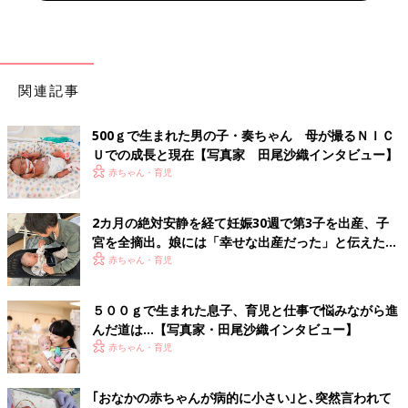
関連記事
500ｇで生まれた男の子・奏ちゃん 母が撮るＮＩＣ
Ｕでの成長と現在【写真家 田尾沙織インタビュー】
赤ちゃん・育児
2カ月の絶対安静を経て妊娠30週で第3子を出産、子
宮を全摘出。娘には「幸せな出産だった」と伝えたい
【極低出生体重児】
赤ちゃん・育児
５００ｇで生まれた息子、育児と仕事で悩みながら進
んだ道は…【写真家・田尾沙織インタビュー】
赤ちゃん・育児
｢おなかの赤ちゃんが病的に小さい｣と､突然言われて