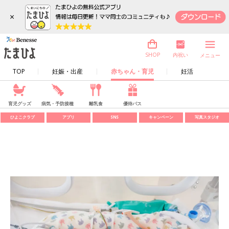
×
内祝い
SHOP
メニュー
TOP
妊娠・出産
赤ちゃん・育児
妊活
育児グッズ
病気・予防接種
離乳食
優待パス
ひよこクラブ
アプリ
SNS
キャンペーン
写真スタジオ