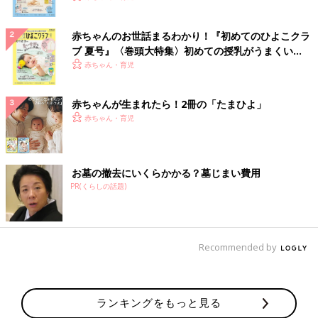
赤ちゃんのお世話まるわかり！『初めてのひよこクラ
ブ 夏号』〈巻頭大特集〉初めての授乳がうまくい
く！ おっぱい・ミルクの基本と夏のトラブル 解決テ
赤ちゃん・育児
ク
赤ちゃんが生まれたら！2冊の「たまひよ」
赤ちゃん・育児
お墓の撤去にいくらかかる？墓じまい費用
PR(くらしの話題)
Recommended by
ランキングをもっと見る