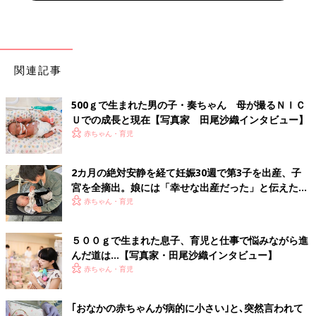
関連記事
500ｇで生まれた男の子・奏ちゃん 母が撮るＮＩＣ
Ｕでの成長と現在【写真家 田尾沙織インタビュー】
赤ちゃん・育児
2カ月の絶対安静を経て妊娠30週で第3子を出産、子
宮を全摘出。娘には「幸せな出産だった」と伝えたい
【極低出生体重児】
赤ちゃん・育児
５００ｇで生まれた息子、育児と仕事で悩みながら進
んだ道は…【写真家・田尾沙織インタビュー】
赤ちゃん・育児
｢おなかの赤ちゃんが病的に小さい｣と､突然言われて