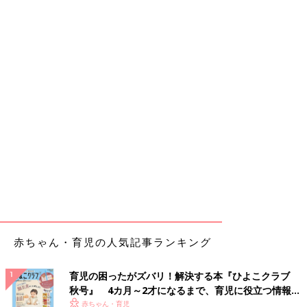
赤ちゃん・育児の人気記事ランキング
育児の困ったがズバリ！解決する本『ひよこクラブ
秋号』 4カ月～2才になるまで、育児に役立つ情報が
いっぱい！
赤ちゃん・育児