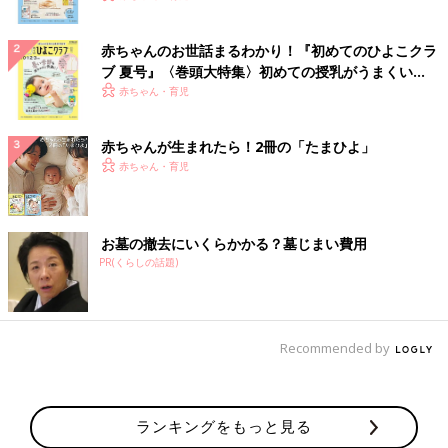
赤ちゃんのお世話まるわかり！『初めてのひよこクラ
ブ 夏号』〈巻頭大特集〉初めての授乳がうまくい
く！ おっぱい・ミルクの基本と夏のトラブル 解決テ
赤ちゃん・育児
ク
赤ちゃんが生まれたら！2冊の「たまひよ」
赤ちゃん・育児
お墓の撤去にいくらかかる？墓じまい費用
PR(くらしの話題)
Recommended by
ランキングをもっと見る