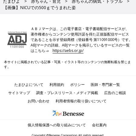
たまひよ
赤ちゃん・育児
赤ちゃんの病気・トラブル
【画像】NICUでの500ｇでうまれた姿
ＡＢＪマークは、この電子書店・電子書籍配信サービスが、
著作権者からコンテンツ使用許諾を得た正規版配信サービス
であることを示す登録商標（登録番号 第11091000号）です。
ABJマークの詳細、ABJマークを掲示しているサービスの一覧
はこちら→
https://aebs.or.jp/
本サイトに掲載されている記事・写真・イラスト等のコンテンツの無断転載を禁じま
す。
たまひよについて
利用規約
ポリシー
医師・専門家一覧
サイトマップ
調査・プレスリリース・メディア掲載
広告のご相談
お問い合わせ
利用者情報の取り扱いについて
個人情報保護への取り組みについて
会社案内
Copyright ©Benesse Corporation All rights reserved.