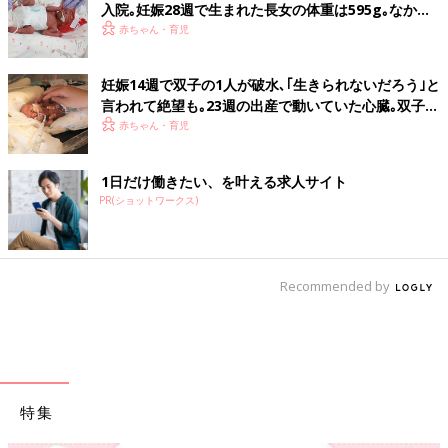
入院｡妊娠28週で生まれた長女の体重は595g｡なかな
か会えない日々に涙した【低出生体重児】
赤ちゃん・育児
妊娠14週で双子の1人が破水､｢生きられないだろう｣と
言われて絶望も｡23週の出産で動いていた心臓｡双子の
生命力に涙した【低出生体重児】
赤ちゃん・育児
1日だけ働きたい、を叶える求人サイト
PR(ショットワークス)
Recommended by
特集