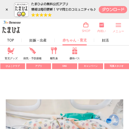
×
内祝い
SHOP
メニュー
TOP
妊娠・出産
赤ちゃん・育児
妊活
育児グッズ
病気・予防接種
離乳食
優待パス
ひよこクラブ
アプリ
SNS
キャンペーン
写真スタジオ