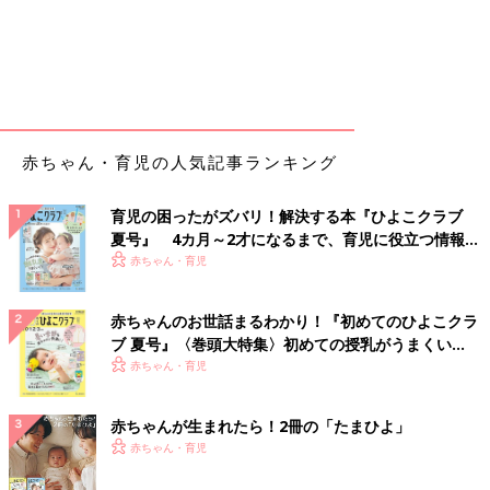
赤ちゃん・育児の人気記事ランキング
育児の困ったがズバリ！解決する本『ひよこクラブ
夏号』 4カ月～2才になるまで、育児に役立つ情報が
いっぱい！
赤ちゃん・育児
赤ちゃんのお世話まるわかり！『初めてのひよこクラ
ブ 夏号』〈巻頭大特集〉初めての授乳がうまくい
く！ おっぱい・ミルクの基本と夏のトラブル 解決テ
赤ちゃん・育児
ク
赤ちゃんが生まれたら！2冊の「たまひよ」
赤ちゃん・育児