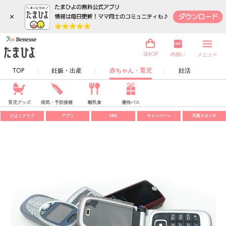
×
内祝い
SHOP
メニュー
TOP
妊娠・出産
赤ちゃん・育児
妊活
育児グッズ
病気・予防接種
離乳食
優待パス
ひよこクラブ
アプリ
SNS
キャンペーン
写真スタジオ