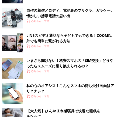
自作の着信メロディ、電池裏のプリクラ、ガラケー。
懐かしい携帯電話の思い出
赤ちゃん・育児
LINEのビデオ通話なら子どもでもできる！ZOOM以
外でも簡単に繋がれる方法
赤ちゃん・育児
いまさら聞けない！格安スマホの「SIM交換」どうや
ったらスムーズに乗り換えられるの？
赤ちゃん・育児
私の心のオアシス！こんなスマホの待ち受け画面はア
リ？ナシ？
赤ちゃん・育児
【大人気】ひんやり冷感寝具で快適な睡眠を
あなたに。