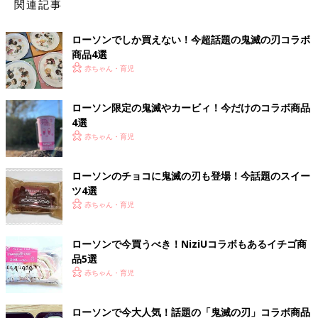
関連記事
ローソンでしか買えない！今超話題の鬼滅の刃コラボ
商品4選
赤ちゃん・育児
ローソン限定の鬼滅やカービィ！今だけのコラボ商品
4選
赤ちゃん・育児
ローソンのチョコに鬼滅の刃も登場！今話題のスイー
ツ4選
赤ちゃん・育児
ローソンで今買うべき！NiziUコラボもあるイチゴ商
品5選
赤ちゃん・育児
ローソンで今大人気！話題の「鬼滅の刃」コラボ商品