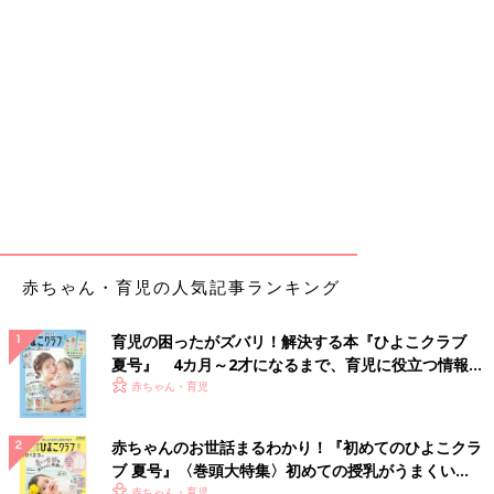
赤ちゃん・育児の人気記事ランキング
育児の困ったがズバリ！解決する本『ひよこクラブ
夏号』 4カ月～2才になるまで、育児に役立つ情報が
いっぱい！
赤ちゃん・育児
赤ちゃんのお世話まるわかり！『初めてのひよこクラ
ブ 夏号』〈巻頭大特集〉初めての授乳がうまくい
く！ おっぱい・ミルクの基本と夏のトラブル 解決テ
赤ちゃん・育児