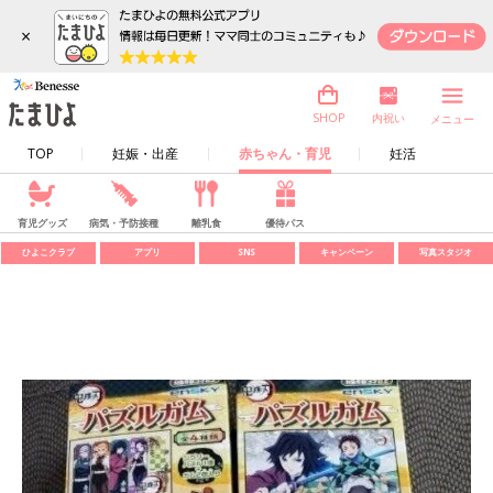
×
内祝い
SHOP
メニュー
TOP
妊娠・出産
赤ちゃん・育児
妊活
育児グッズ
病気・予防接種
離乳食
優待パス
ひよこクラブ
アプリ
SNS
キャンペーン
写真スタジオ