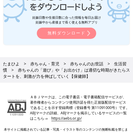
妊娠日数や生後日数に合った情報を毎日お届け
妊娠中から産後まで長く使える無料アプリ
無料ダウンロード
たまひよ
赤ちゃん・育児
赤ちゃんのお世話
生活習
慣
赤ちゃんの「遊び」や「お出かけ」は適切な時期がきたらス
タートを、刺激が力を伸ばしていく【保健師】
ＡＢＪマークは、この電子書店・電子書籍配信サービスが、
著作権者からコンテンツ使用許諾を得た正規版配信サービス
であることを示す登録商標（登録番号 第11091000号）です。
ABJマークの詳細、ABJマークを掲示しているサービスの一覧
はこちら→
https://aebs.or.jp/
本サイトに掲載されている記事・写真・イラスト等のコンテンツの無断転載を禁じま