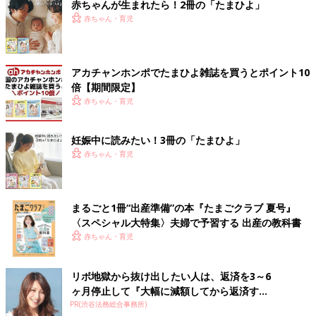
赤ちゃんが生まれたら！2冊の「たまひよ」
赤ちゃん・育児
アカチャンホンポでたまひよ雑誌を買うとポイント10
倍【期間限定】
赤ちゃん・育児
妊娠中に読みたい！3冊の「たまひよ」
赤ちゃん・育児
まるごと1冊“出産準備”の本『たまごクラブ 夏号』
〈スペシャル大特集〉夫婦で予習する 出産の教科書
赤ちゃん・育児
リボ地獄から抜け出したい人は、返済を3～6
ヶ月停止して『大幅に減額してから返済す...
PR(渋谷法務総合事務所)