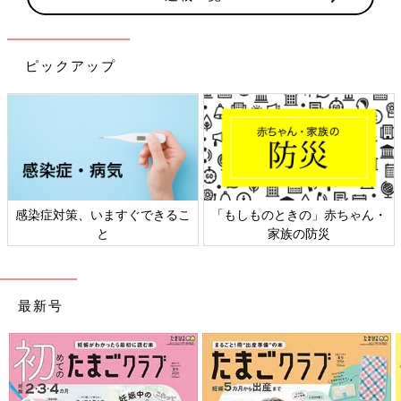
ピックアップ
日本外来小児科学会リーフレッ
六星占術 細木かおりさんの人生
ト検討会
相談
最新号