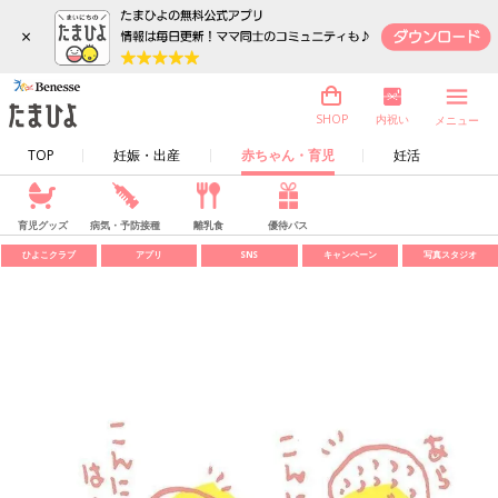
×
内祝い
SHOP
メニュー
TOP
妊娠・出産
赤ちゃん・育児
妊活
育児グッズ
病気・予防接種
離乳食
優待パス
ひよこクラブ
アプリ
SNS
キャンペーン
写真スタジオ