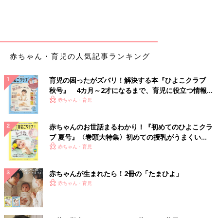
赤ちゃん・育児の人気記事ランキング
育児の困ったがズバリ！解決する本『ひよこクラブ
秋号』 4カ月～2才になるまで、育児に役立つ情報が
いっぱい！
赤ちゃん・育児
赤ちゃんのお世話まるわかり！『初めてのひよこクラ
ブ 夏号』〈巻頭大特集〉初めての授乳がうまくい
く！ おっぱい・ミルクの基本と夏のトラブル 解決テ
赤ちゃん・育児
ク
赤ちゃんが生まれたら！2冊の「たまひよ」
赤ちゃん・育児