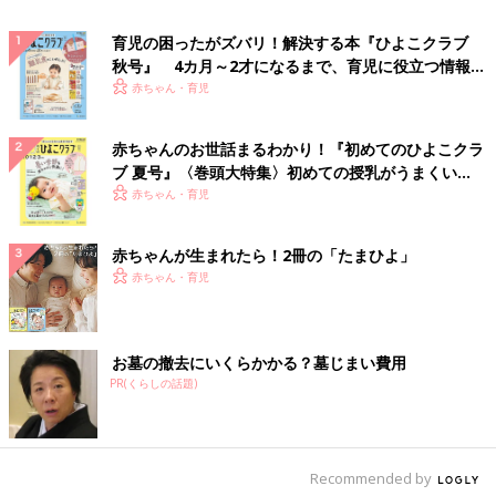
育児の困ったがズバリ！解決する本『ひよこクラブ
秋号』 4カ月～2才になるまで、育児に役立つ情報が
いっぱい！
赤ちゃん・育児
赤ちゃんのお世話まるわかり！『初めてのひよこクラ
ブ 夏号』〈巻頭大特集〉初めての授乳がうまくい
く！ おっぱい・ミルクの基本と夏のトラブル 解決テ
赤ちゃん・育児
ク
赤ちゃんが生まれたら！2冊の「たまひよ」
赤ちゃん・育児
お墓の撤去にいくらかかる？墓じまい費用
PR(くらしの話題)
Recommended by