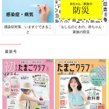
」赤ちゃん・
日本外来小児科学会リーフレッ
六星占術 細木かお
防災
ト検討会
相談
最新号