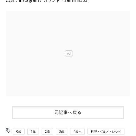
出典：Instagramアカウント「sarmimi333」
元記事へ戻る
0歳
1歳
2歳
3歳
4歳～
料理・グルメ・レシピ