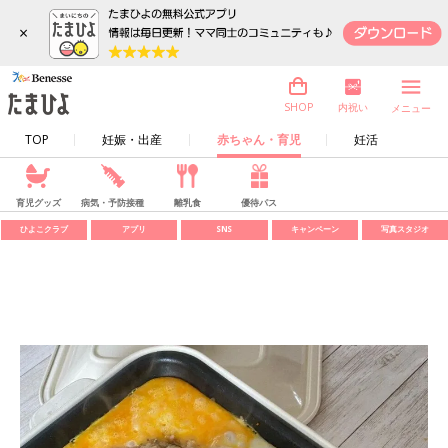
×
内祝い
SHOP
メニュー
TOP
妊娠・出産
赤ちゃん・育児
妊活
育児グッズ
病気・予防接種
離乳食
優待パス
ひよこクラブ
アプリ
SNS
キャンペーン
写真スタジオ