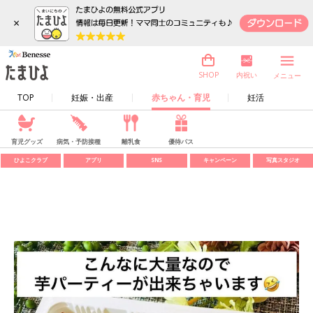
×
内祝い
SHOP
メニュー
TOP
妊娠・出産
赤ちゃん・育児
妊活
育児グッズ
病気・予防接種
離乳食
優待パス
ひよこクラブ
アプリ
SNS
キャンペーン
写真スタジオ