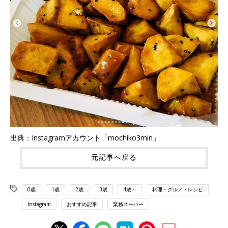
出典：Instagramアカウント「mochiko3min」
元記事へ戻る
0歳
1歳
2歳
3歳
4歳～
料理・グルメ・レシピ
Instagram
おすすめ記事
業務スーパー