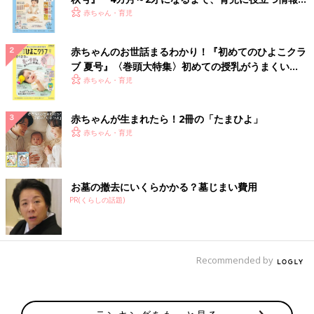
いっぱい！
赤ちゃん・育児
赤ちゃんのお世話まるわかり！『初めてのひよこクラ
ブ 夏号』〈巻頭大特集〉初めての授乳がうまくい
く！ おっぱい・ミルクの基本と夏のトラブル 解決テ
赤ちゃん・育児
ク
赤ちゃんが生まれたら！2冊の「たまひよ」
赤ちゃん・育児
お墓の撤去にいくらかかる？墓じまい費用
PR(くらしの話題)
Recommended by