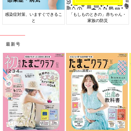
るこ
「もしものときの」赤ちゃん・
日本外来小児科学会リーフレ
家族の防災
ト検討会
最新号