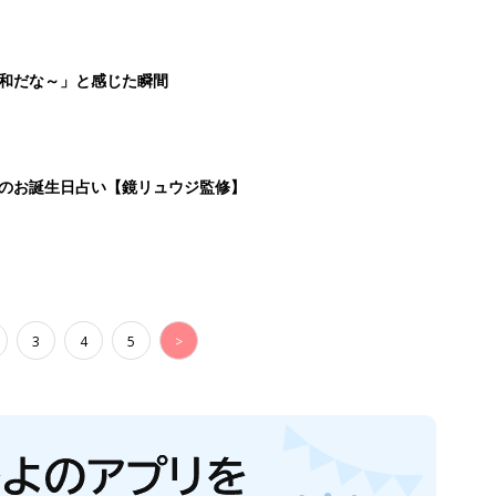
平和だな～」と感じた瞬間
日のお誕生日占い【鏡リュウジ監修】
3
4
5
>