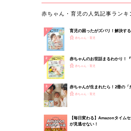
赤ちゃん・育児の人気記事ランキ
育児の困ったがズバリ！解決する
『ひよこクラブ 夏号』 4カ月～
赤ちゃん・育児
になるまで、育児に役立つ情報が
ぱい！
赤ちゃんのお世話まるわかり！『
てのひよこクラブ 夏号』〈巻頭
赤ちゃん・育児
集〉初めての授乳がうまくいく！
っぱい・ミルクの基本と夏のトラ
解決テク
赤ちゃんが生まれたら！2冊の「
ひよ」
赤ちゃん・育児
【毎日変わる】Amazonタイム
が見逃せない！