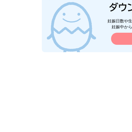
妊娠日数や
妊娠中か