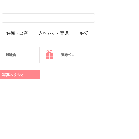
妊娠・出産
赤ちゃん・育児
妊活
離乳食
優待パス
写真スタジオ