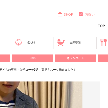
SHOP
内祝い
TOP
き
名づけ
出産準備
SNS
キャンペーン
子どもの卒園・入学コーデ5選！高見えスーツ揃えました！