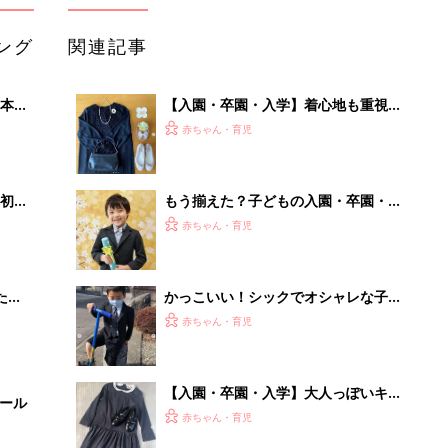
ング
関連記事
本
【入園・卒園・入学】着心地も重視し
2才
たオシャレコーデ5選
赤ちゃん・育児
いっ
初め
もう揃えた？子どもの入園・卒園・入
大特
学式コーデ集めました
赤ちゃん・育児
 お
ブル
たま
かっこいい！シックでオシャレな子ど
もの卒園、入学式コーデ5選
赤ちゃん・育児
【入園・卒園・入学】大人っぽいキッ
セール
ズセレモニー服4選！
赤ちゃん・育児