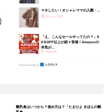
マネしたい！オシャレママの入園・卒
園・入学式コーデ5選
赤ちゃん・育児
「え、こんなセールやってたの？」8
0％OFF以上が続々登場！Amazonの
本気が...
PR（Amazon）
Recommended by
離乳食はいつから？進め方は？「たまひよ きほんの離
乳食」