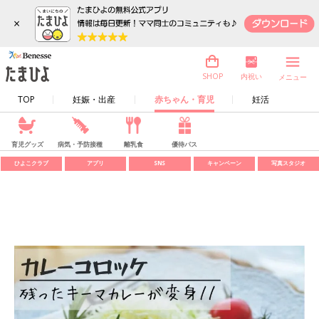
×
内祝い
SHOP
メニュー
TOP
妊娠・出産
赤ちゃん・育児
妊活
育児グッズ
病気・予防接種
離乳食
優待パス
ひよこクラブ
アプリ
SNS
キャンペーン
写真スタジオ