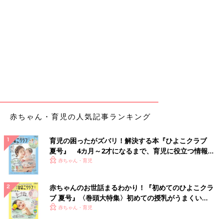
赤ちゃん・育児の人気記事ランキング
育児の困ったがズバリ！解決する本『ひよこクラブ
夏号』 4カ月～2才になるまで、育児に役立つ情報が
いっぱい！
赤ちゃん・育児
赤ちゃんのお世話まるわかり！『初めてのひよこクラ
ブ 夏号』〈巻頭大特集〉初めての授乳がうまくい
く！ おっぱい・ミルクの基本と夏のトラブル 解決テ
赤ちゃん・育児
ク