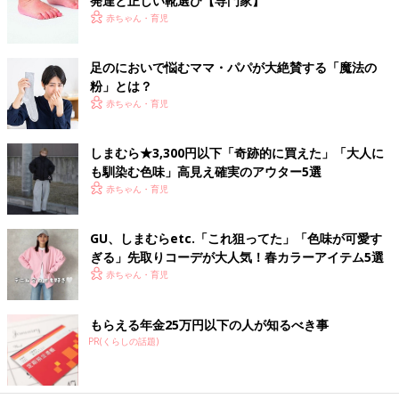
発達と正しい靴選び【専門家】
赤ちゃん・育児
足のにおいで悩むママ・パパが大絶賛する「魔法の
粉」とは？
赤ちゃん・育児
しまむら★3,300円以下「奇跡的に買えた」「大人に
も馴染む色味」高見え確実のアウター5選
赤ちゃん・育児
GU、しまむらetc.「これ狙ってた」「色味が可愛す
ぎる」先取りコーデが大人気！春カラーアイテム5選
赤ちゃん・育児
もらえる年金25万円以下の人が知るべき事
PR(くらしの話題)