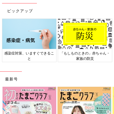
ピックアップ
日本外来小児科学会リーフレッ
六星占術 細木かおりさんの人生
ト検討会
相談
最新号