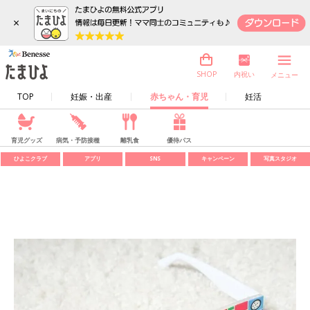
×
内祝い
SHOP
メニュー
TOP
妊娠・出産
赤ちゃん・育児
妊活
育児グッズ
病気・予防接種
離乳食
優待パス
ひよこクラブ
アプリ
SNS
キャンペーン
写真スタジオ