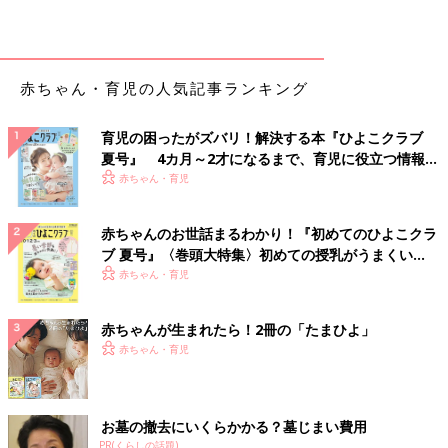
赤ちゃん・育児の人気記事ランキング
育児の困ったがズバリ！解決する本『ひよこクラブ
夏号』 4カ月～2才になるまで、育児に役立つ情報が
いっぱい！
赤ちゃん・育児
赤ちゃんのお世話まるわかり！『初めてのひよこクラ
ブ 夏号』〈巻頭大特集〉初めての授乳がうまくい
く！ おっぱい・ミルクの基本と夏のトラブル 解決テ
赤ちゃん・育児
ク
赤ちゃんが生まれたら！2冊の「たまひよ」
赤ちゃん・育児
お墓の撤去にいくらかかる？墓じまい費用
PR(くらしの話題)