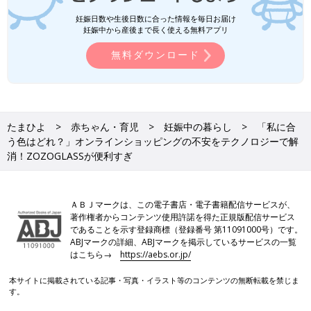
妊娠日数や生後日数に合った情報を毎日お届け
妊娠中から産後まで長く使える無料アプリ
無料ダウンロード
たまひよ
赤ちゃん・育児
妊娠中の暮らし
「私に合
う色はどれ？」オンラインショッピングの不安をテクノロジーで解
消！ZOZOGLASSが便利すぎ
ＡＢＪマークは、この電子書店・電子書籍配信サービスが、
著作権者からコンテンツ使用許諾を得た正規版配信サービス
であることを示す登録商標（登録番号 第11091000号）です。
ABJマークの詳細、ABJマークを掲示しているサービスの一覧
はこちら→
https://aebs.or.jp/
本サイトに掲載されている記事・写真・イラスト等のコンテンツの無断転載を禁じま
す。