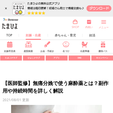
×
内祝い
SHOP
メニュー
TOP
妊娠・出産
赤ちゃん・育児
妊活
妊娠早見表
産院検索
お金・手続き
名づけ
出産準備
優待パス
たまごクラブ
ひよこクラブ
アプリ
SNS
キャンペーン
【医師監修】無痛分娩で使う麻酔薬とは？副作
用や持続時間を詳しく解説
2021/08/01
更新