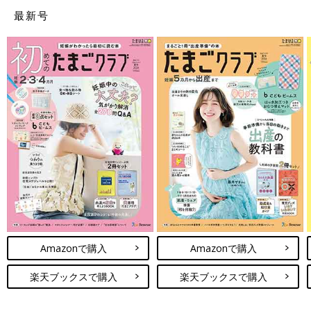
酔薬が効いていることが多いので痛みは感じないのが普通です。
最新号
ただ、分娩後、子宮が元の大きさに戻ろうとして収縮する痛み
（後陣痛）を感じるころには、麻酔は終了して効果も切れている
ため、後陣痛の痛みは感じます。後陣痛の痛みは分娩ほど痛くな
いといわれていますが、痛いときは我慢せず医師や助産師さんに
相談すれば、内服の痛み止めが処方されるでしょう。
無痛分娩（硬膜外鎮痛）の麻酔薬の副作用や合併症
どんな薬にも副作用は存在します。硬膜外鎮痛の麻酔薬にも副作
用はあり、場合によっては合併症が生じる可能性はあります。比
較的よくみられる症状から、ごくまれなものまでさまざまです。
無痛分娩の麻酔薬の副作用とは？
Amazonで購入
Amazonで購入
硬膜外鎮痛に用いられる麻酔薬の副作用には、以下のようなこと
が存在します。比較的起こりやすい副作用ですが、適切に薬を使
楽天ブックスで購入
楽天ブックスで購入
えば大きな影響をもたらすことはまずありません。