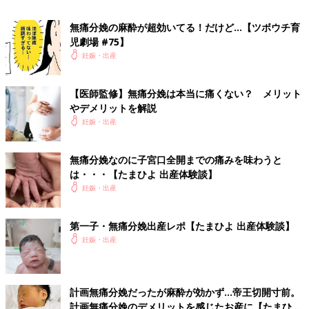
という液体の中に浮いている状態です。硬膜外鎮痛では、背骨と
背骨の間に針を刺して脊髄を覆っている膜の１つ「硬膜＜こうま
無痛分娩の麻酔が超効いてる！だけど…【ツボウチ育
く＞」の外側にある「硬膜外腔＜こうまくがいくう＞」という場
児劇場 #75】
所に少量ずつ麻酔薬を入れ続けます。膜を隔てた場所に薬を注入
妊娠・出産
するので、効き方が緩やかになります。針にカテーテルという細
い管を挿入して、硬膜外腔に挿入したあとは管だけを残すので、
【医師監修】無痛分娩は本当に痛くない？ メリット
体を動かしても大丈夫なようになっています。
やデメリットを解説
妊娠・出産
一方、CSEAでは「くも膜下腔」という、脊髄が浮いている場所
に直接麻酔薬を注入するので、硬膜外鎮痛よりも鎮痛効果が早く
現れます。ただし、くも膜下腔は管を入れることができない場所
無痛分娩なのに子宮口全開までの痛みを味わうと
なので、麻酔薬は針を刺して1回だけしか入れることができませ
は・・・【たまひよ 出産体験談】
ん。そのため、硬膜外鎮痛＜こうまくがいちんつう＞を始める
妊娠・出産
前、もしくは硬膜外鎮痛＜こうまくがいちんつう＞では痛みが十
分取れない場合に1回、という使い方をします。
第一子・無痛分娩出産レポ【たまひよ 出産体験談】
妊娠・出産
無痛分娩と帝王切開での麻酔薬の違い
無痛分娩で行われる麻酔は、硬膜外鎮痛とCSEA（脊髄くも膜下
計画無痛分娩だったが麻酔が効かず…帝王切開寸前。
鎮痛を併用した硬膜外鎮痛）のいずれの方法も、点滴で全身に麻
計画無痛分娩のデメリットを感じたお産に【たまひよ