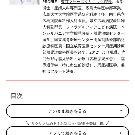
PROFILE：
東京マザーズクリニック院長
。医学
博士・産婦人科専門医。広島大学医学部卒業。
広島大学大学院医学系研究科終了後、同年県立
広島病院産科婦人科医員。県立広島病院産科婦
人科副部長、フィラデルフィアこども病院・ペ
ンシルバニア大学
胎児
診断・胎児治療センター
留学、国立成育医療センター周産期診療部胎児
診療科医員、国立成育医療センター周産期診療
部胎児診療科医長を経て、2012年より現職。専
門分野は胎児診断・治療（各種胎児疾患）、臨
床遺伝学（特に出生前診断）、周産期医学。趣
味はフルート演奏。
目次
無痛分娩（硬膜外麻酔＜こうまくがいますい＞）の麻
このまま続きを見る
酔のしくみとは
無痛分娩（硬膜外鎮痛）の麻酔薬の副作用や合併症
サクサク読める！お気に入り記事を登録可能
無痛分娩、硬膜外麻酔による出産への影響を解説
アプリで続きを見る