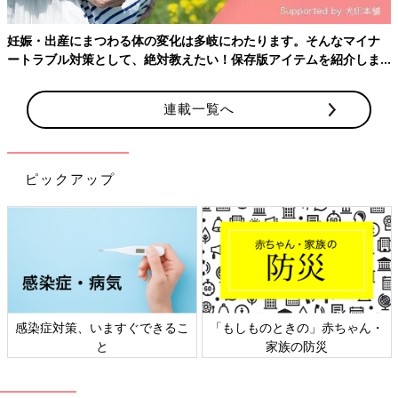
生まれることはありません。また、母乳への影響もないので、赤
ちゃんに母乳を飲ませることもできます。
妊娠・出産にまつわる体の変化は多岐にわたります。そんなマイナ
ートラブル対策として、絶対教えたい！保存版アイテムを紹介しま
●麻酔の効き具合
す。
連載一覧へ
無痛分娩では産婦さんのいきむ力も必要とするため、麻酔薬が緩
やかに作用することを目指します。そのため、妊婦さんの希望や
医療施設の考え方にもよりますが、我慢できる程度の痛みは残っ
ているのが一般的です。また自力で歩くのは難しくなりますが、
ピックアップ
足を動かすことは可能です。しかし、帝王切開では、手術中の痛
みをしっかり遮断するため、胸から下の痛みや動きはまったく抑
えられ、触られる感覚以外はなくなります。
●麻酔の持続時間
麻酔の持続時間は、無痛分娩でも帝王切開でも分娩後2時間ほど
で切れるようにするのが一般的です。ただし帝王切開の場合は、
感染症対策、いますぐできるこ
「もしものときの」赤ちゃん・
手術後の痛みを和らげるために、術後も硬膜外鎮痛や内服薬の服
と
家族の防災
用などを行うことになります。
無痛分娩で状況により
会陰切開
が行われた場合、その時点では麻