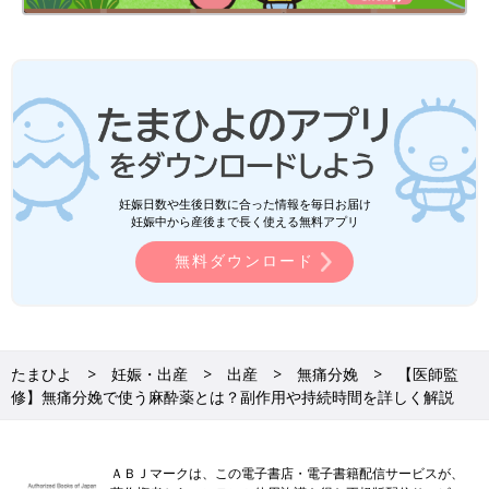
15～20％の人に、38度以上の発熱が起こることがあります。分
娩に時間がかかるケースで見られやすい症状です。出産後に自然
に熱が下がることがほとんどです。
尿意を感じにくくなる
分娩時は排尿に関連する神経が圧迫されて鈍感になりがちです。
さらに麻酔の作用によって排尿に関連する筋肉の動きが抑えられ
妊娠日数や生後日数に合った情報を毎日お届け
るため、排尿しにくくなります。そのため、分娩中は細い管を尿
妊娠中から産後まで長く使える無料アプリ
道に入れて導尿します。
無料ダウンロード
電気が走るような痛み
これは麻酔処置をするときの合併症ですが、硬膜外腔にカテーテ
ルを入れる際に、脊髄の神経にカテーテルが触れると、太ももや
たまひよ
妊娠・出産
出産
無痛分娩
【医師監
おしりにピリッと電気が走るような痛みを感じることがありま
修】無痛分娩で使う麻酔薬とは？副作用や持続時間を詳しく解説
す。一般的にはほんの一瞬で消えるので、特別な処置は必要とし
ません。ただし、痛みがあったときは、必ず医師に伝えることが
大切です。
ＡＢＪマークは、この電子書店・電子書籍配信サービスが、