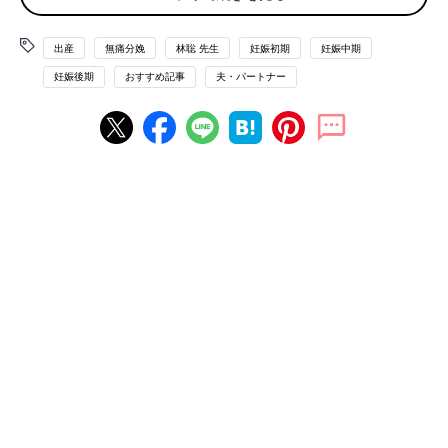
硬膜外麻酔の事故を防ぐ取り組み
出産
無痛分娩
林聡 先生
妊娠初期
妊娠中期
妊娠後期
おすすめ記事
夫・パートナー
【医師監修】無痛分娩のリスクとは？赤
ちゃんへの影響はあるのか詳しく解説
無痛分娩は、麻酔薬や陣痛促進剤を使って痛み
を取り除く出産方法。普通分娩（自然分娩）に
比べて母体や赤ちゃんへのリスクが高まるので
は？と心配する人もいるかもしれません。『怖
くない痛くないつらくない無痛分娩』（PHPエ
無痛分娩（硬膜外麻酔＜こうまくがいますい＞）の
ディターズ・グループ）の著者でもある産婦人
麻酔のしくみとは
科医の林 聡先生に、気になる無痛分娩のリスク
について聞きました。