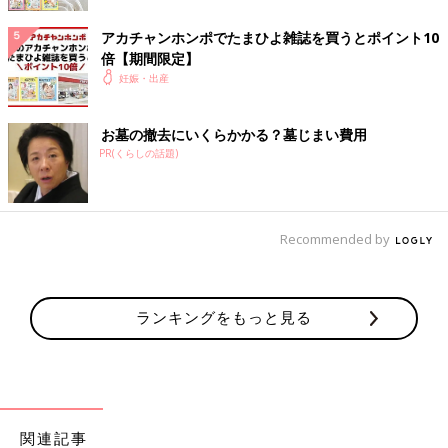
無痛分娩の麻酔薬が下半身にだけ効く理由とは？
アカチャンホンポでたまひよ雑誌を買うとポイント10
倍【期間限定】
硬膜外鎮痛やCSEA（脊髄くも膜下鎮痛を併用した硬膜外鎮痛）
妊娠・出産
は、分娩時に痛みを感じる下半身のみに作用するのが特徴です。
なぜ局所的にだけ作用させられるのか…それは麻酔薬を注入する
しくみに理由があります。
お墓の撤去にいくらかかる？墓じまい費用
PR(くらしの話題)
無痛分娩で用いる麻酔のしくみ
分娩時の強い痛みは、子宮の収縮や子宮頸管や腟が引き伸ばされ
たり、骨盤が押し広げられることなどで感じます。痛みを感じる
Recommended by
刺激は体に張り巡らされている細かい神経を通って、まず脊髄に
集められ、それが脳に伝わって痛みとして感じるしくみになって
います。分娩時に感じる痛みの刺激は、脊髄の中でも腰のあたり
ランキングをもっと見る
に刺激が集まります。そのため、痛みが集まる部位だけに麻酔薬
を注入すれば、痛みの信号が遮断され、分娩の痛みだけを感じな
くできるというのが、無痛分娩で用いる麻酔のしくみです。
痛みを伝える脊髄は、外からの衝撃から守られるように背骨で覆
われていますが、背骨の内側でもいくつかの膜で覆われ、脊髄液
関連記事