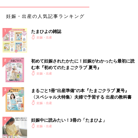
妊娠・出産の人気記事ランキング
たまひよの雑誌
妊娠・出産
初めて妊娠されたかたに！妊娠がわかったら最初に読
む本『初めてのたまごクラブ 夏号』
妊娠・出産
現在、
無痛分娩
（和痛分娩）と呼ばれる分娩法では、硬膜外鎮痛
法＜こうまくがいちんつうほう＞（硬膜外麻酔＜こうまくがいま
まるごと1冊“出産準備”の本『たまごクラブ 夏号』
すい＞）または脊髄＜せきずい＞くも膜下鎮痛を併用した硬膜外
〈スペシャル大特集〉夫婦で予習する 出産の教科書
鎮痛＜こうまくがいちんつう＞（CSEA）と2つの方法のどちらか
妊娠・出産
を用いるのが一般的です。硬膜外鎮痛では、背中に細い管を刺
し、「硬膜外腔」という場所に麻酔薬を入れます。一方、CSEA
妊娠中に読みたい！3冊の「たまひよ」
では硬膜外鎮痛と併用して「くも膜下腔＜まくかくう＞」という
妊娠・出産
場所に麻酔薬を1回注入する方法です。