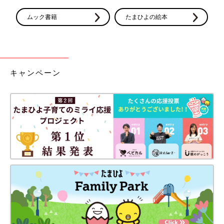
皮膚のかゆみ
ムック書籍
たまひよの絵本
最も多く現れる副作用ですが、我慢できる程度の軽いもので、麻
酔が終了すれば解消します。
低血圧
キャンペーン
分娩中はあお向けの状態で長時間いるため、おなかの重みで静脈
が圧迫され血圧が低下しやすくなります。そこに血管を調節する
神経に麻酔薬が作用することでさらに血圧が下がることがありま
す。処置が必要な場合は、血圧を上げる薬や酸素マスクで対処し
ます。
吐きけや嘔吐
薬の副作用で起こることがありますが、短時間で解消することが
ほとんどです。麻酔開始時におなかに食べ物が入っていると起こ
りやすいため、無痛分娩中は指定の飲み物以外は口にしないこと
で、嘔吐による誤嚥性肺炎を予防します。
発熱