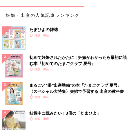
妊娠・出産の人気記事ランキング
ぽぽこ
たまひよの雑誌
妊娠・出産
PROFILE
初めて妊娠されたかたに！妊娠がわかったら最初に読
む本『初めてのたまごクラブ 夏号』
妊娠・出産
まるごと1冊“出産準備”の本『たまごクラブ 夏号』
2019年に男の子を出産。看護師をしながらイラストレーターと
〈スペシャル大特集〉夫婦で予習する 出産の教科書
して活動中。
Twitter
等で育児漫画も描いてます。
妊娠・出産
●Twitter：@popoko_t
妊娠中に読みたい！3冊の「たまひよ」
●Instagram：@popokopekopoko
妊娠・出産
●ポートフォリオサイト：https://t-mari.com