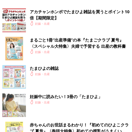
アカチャンホンポでたまひよ雑誌を買うとポイント10
倍【期間限定】
妊娠・出産
まるごと1冊“出産準備”の本『たまごクラブ 夏号』
〈スペシャル大特集〉夫婦で予習する 出産の教科書
妊娠・出産
たまひよの雑誌
妊娠・出産
妊娠中に読みたい！3冊の「たまひよ」
妊娠・出産
赤ちゃんのお世話まるわかり！『初めてのひよこクラ
ブ 夏号』〈巻頭大特集〉初めての授乳がうまくい