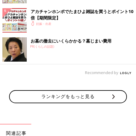
陣痛、前期破水…お産はどんなふうに始
アカチャンホンポでたまひよ雑誌を買うとポイント10
まる？ 始まったらどうすればいい？
倍【期間限定】
【専門家】
妊娠・出産
妊娠37週からは、いつ赤ちゃんが生まれてもい
い正期産に入ります。出産は、予定日ぴったり
に始まるものでもなく、お産の始まり方もその
お墓の撤去にいくらかかる？墓じまい費用
後の進み方も人それぞれ。「なるようにしかな
PR(くらしの話題)
らない」とおおらかな気持ちでいる一方で、ど
んなパターンでもあわてないように、知識を持
前の話
次の話
っておきましょう。お産が近くなっているサイ
【ぽぽこ】連載まん
一覧
【ぽぽこ】連載まんが
ンとお産の始まりについて、育良クリニック助
が第11回「最終決戦!
第13回「産んだら終わ
リアル出産体験談
産師の今井 咲さんに聞きました。
りじゃなかった！ 出産
Recommended by
②」
編①」
ランキングをもっと見る
関連記事