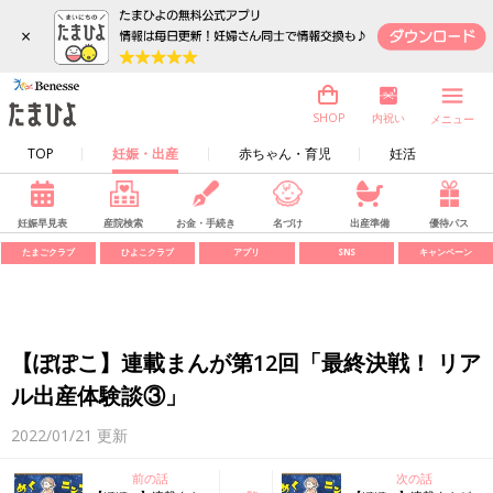
×
内祝い
SHOP
メニュー
TOP
妊娠・出産
赤ちゃん・育児
妊活
妊娠早見表
産院検索
お金・手続き
名づけ
出産準備
優待パス
たまごクラブ
ひよこクラブ
アプリ
SNS
キャンペーン
【ぽぽこ】連載まんが第12回「最終決戦！ リア
ル出産体験談③」
2022/01/21
更新
前の話
次の話