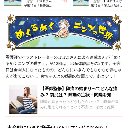
【ぽぽこ】連載まん
一覧
【ぽぽこ】連載まんが
が第11回「最終決戦!
第13回「産んだら終わ
リアル出産体験談
りじゃなかった！ 出産
②」
編①」
看護師でイラストレーターのぽぽこさんによる連載まんが「めく
るめくニンプの世界」。第12回は、出産体験談その3です。子宮
口は全開大になったものの、どんなにいきんでもなかなか赤ちゃ
んが出てこない…。赤ちゃんとの感動の対面まで、あと少し！
【医師監修】陣痛の始まりってどんな痛
み？ 前兆は？ 陣痛の症状・間隔を知っ
て痛みの対処法を
陣痛が始まったらどうしたらいい？ 陣痛の痛
みに耐えられる？という不安は、初めて妊娠、
出産するママならだれもが感じること。いざと
いうときにあわてないためにも、陣痛の始まり
や症状、間隔について予習しておきましょう。
出産時にいきむ様子はバトルマンガさながら！