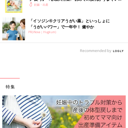
く！ おっぱい・ミルクの基本と夏のトラブル 解決テ
妊娠・出産
ク
「イソジン®クリアうがい薬」といっしょに
「うがいパワー」で一年中！ 健やか
PR(iNova｜Hugkum)
Recommended by
特集