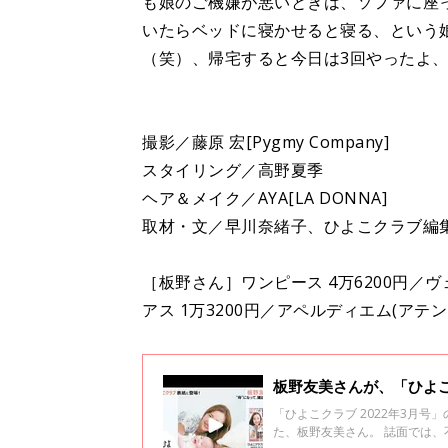
も娘のご機嫌が悪いときは、ソファに座
いたらベッドに寝かせると寝る、という
（笑）、帰宅すると今日は3回やったよ
撮影／藤原 宏[Pygmy Company]
スタイリング／高野夏季
ヘア＆メイク／AYA[LA DONNA]
取材・文／早川奈緒子、ひよこクラブ編
［板野さん］ワンピース 4万6200円／ヴェル
アス 1万3200円／アペルディエム(アテンシ
板野友美さんが、「ひよこ
「ひよこクラブ 2022年3月号
た、板野友美さん。 誌面では