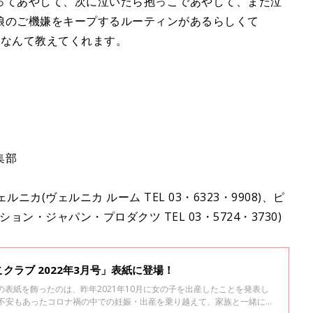
ってあやして、次に泣いたら抱っこであやして、また泣
娘のご機嫌をキープするルーティンがあるらしくて
、なんて教えてくれます。
集部
ニカ(ヴェルニカ ルーム TEL 03・6323・9908)、ピ
ョン・ジャパン・プロダクツ TEL 03・5724・3730)
クラブ 2022年3月号」表紙に登場！
」の表紙を飾ったのは、昨年2021年10月に女の子を出産したことを発表し
、不安もあったコロナ禍の中での妊娠・出産を乗り越えて、家族と一緒に赤