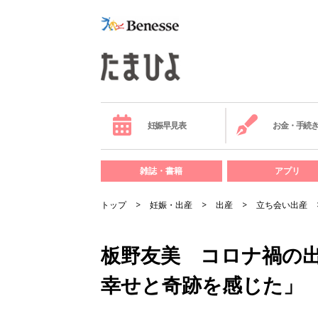
妊娠早見表
お金・手続
雑誌・書籍
アプリ
トップ
妊娠・出産
出産
立ち会い出産
板野友美 コロナ禍の
幸せと奇跡を感じた」