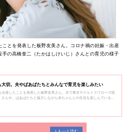
産したことを発表した板野友美さん。コロナ禍の妊娠・出産
投手の高橋奎二（たかはしけいじ）さんとの育児の様子
も大切。夫やばあばたちとみんなで育児を楽しみたい
女児を出産したことを発表した板野友美さん。夫で東京ヤクルトスワローズ投
）さんや、ばあばたちと協力しながら赤ちゃんとの生活を楽しんでいるそ
などを聞きました。
もっと読む
arrow_forward_ios