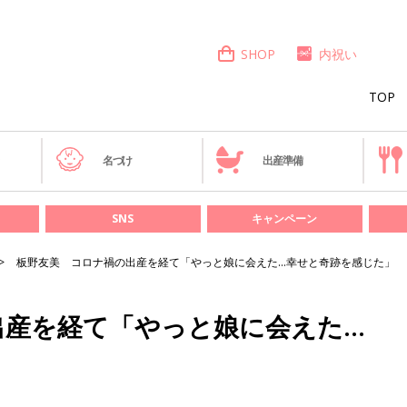
SHOP
内祝い
TOP
き
名づけ
出産準備
SNS
キャンペーン
板野友美 コロナ禍の出産を経て「やっと娘に会えた…幸せと奇跡を感じた」
出産を経て「やっと娘に会えた…