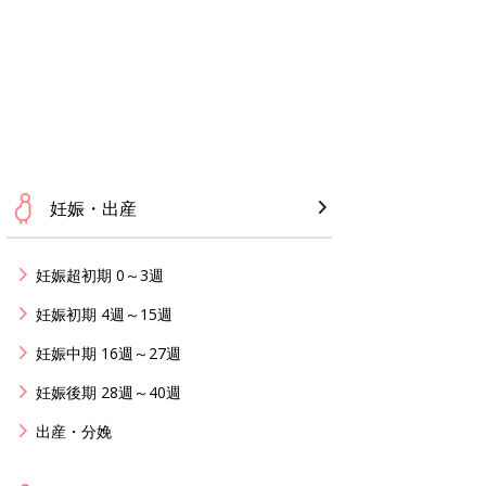
妊娠・出産
妊娠超初期 0～3週
妊娠初期 4週～15週
妊娠中期 16週～27週
妊娠後期 28週～40週
出産・分娩