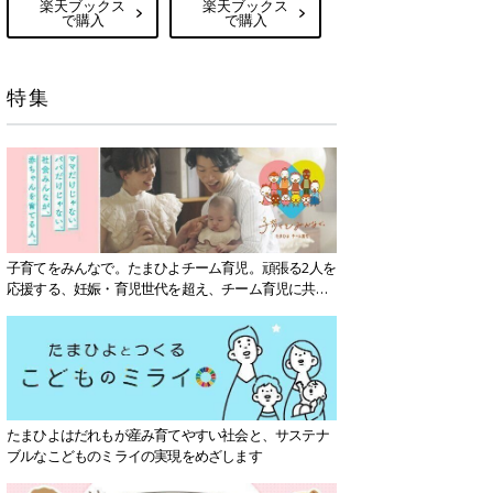
楽天ブックス
楽天ブックス
で購入
で購入
特集
子育てをみんなで。たまひよチーム育児。頑張る2人を
応援する、妊娠・育児世代を超え、チーム育児に共感
する社会を目指していきます。
たまひよはだれもが産み育てやすい社会と、サステナ
ブルなこどものミライの実現をめざします