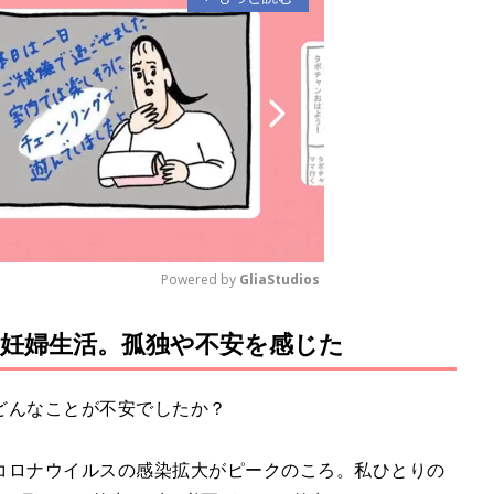
Powered by 
GliaStudios
妊婦生活。孤独や不安を感じた
M
u
t
どんなことが不安でしたか？
e
コロナウイルスの感染拡大がピークのころ。私ひとりの