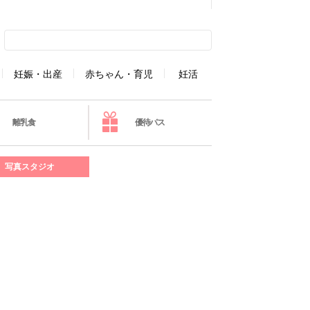
妊娠・出産
赤ちゃん・育児
妊活
離乳食
優待パス
写真スタジオ