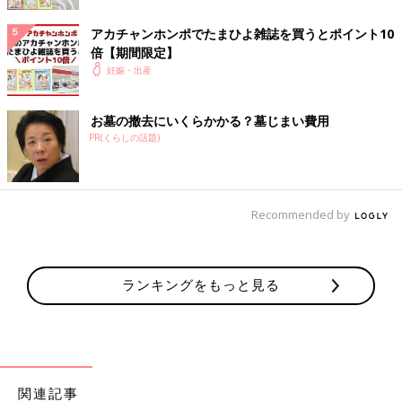
PT初日の日、どんなことをするのかドキドキしながら行ってみ
アカチャンホンポでたまひよ雑誌を買うとポイント10
ると、けがあけの若者からお年寄りまで、そして私のほかにも妊
倍【期間限定】
婦さんが数人待合室にいました。心強い仲間〜！
妊娠・出産
1時間の予約内容としては、まずは痛みの原因を明確に探すこ
と。ありとあらゆるストレッチや動きをしてわかったのは、前か
お墓の撤去にいくらかかる？墓じまい費用
がみから上体を起こすときに腰の筋肉が妊娠ホルモンの影響もあ
PR(くらしの話題)
るのかゆるゆるでうまく使えていなかったみたいだということ。
そこから週に1回、1時間みっちりと筋トレタイムが始まりまし
た。おなかの大きさや妊娠に伴う体調不良も配慮してくれるロー
Recommended by
インパクトの動作やストレッチに加え、家でもできる運動も教え
てくれました。
ほとんどはバランスボールに座ったコアトレーニングやストレッ
チバンドを使用したレジスタンス運動など。おなかにはまったく
ランキングをもっと見る
負担はかからず、動きはかなり地味なのに終わったあとは必ずヘ
ロヘロ。むしろ筋力無さすぎて絶望するくらいでした（笑）。
この地味な筋トレを続けること6週間。 なんと！ついに！！坐骨
神経痛の地獄から解放される日がきましたー！！！しゃがんで
関連記事
も、同じ体勢で立っていても普通に痛みなく生活ができる、この