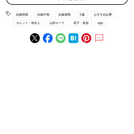
と、かなり大変！
妊娠初期
妊娠中期
妊娠後期
0歳
おすすめ記事
わが家のアメリカのおふろはバスタブとシャワーが分かれている
タレント・有名人
山田ローラ
双子・多胎
app
ので、二女をおふろに入れるときは、バスタブに水をためて彼女
だけ入るスタイル。または、一緒にシャワーだけのスタイルにな
ります。
バスタブの場合はどうしても私が床に座って対応しなければいけ
ません。痛みが始まってしまうと、立ち上がれるまでかなり時間
がかかってしまうため、すぐに断念。バスタブの横でスツールに
腰をかけるスタイルも試してみたけど、前かがみになるときに腰
がピキーン！ってなって結局動けず･･･。
シャワースタイルにするとある程度はマシになるけど、やっぱり
子どもを洗う体制に足腰は悲鳴を上げていました。一度痛みが出
てしまうと元に戻るまで 時間がかかってしまいます。左脚だけ
かたまってしまい、地面にくっついてしまったかのように痛みで
動かず。パンツをはくのも一苦労！しまいには
１才
半の娘に手伝
おうか？と心配されてしまうまでに。
このまま改善されないとかなり長くつらい妊婦期間になってしま
うので
産婦人科
の先生に相談してみました。