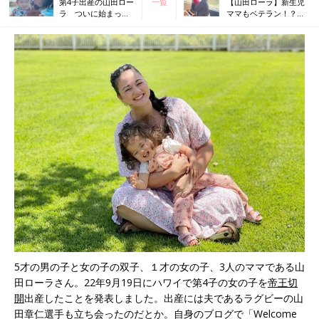
第4子出産の山田ロー
一覧
【山田ローラ】新生児
ラ ついに始まった
ママもベテラン！？
二女のイヤイヤ期！
ベビーの睡眠を確保す
ローラママの対処法
るのに役立つおくるみ
が参考になる！
のいろいろ
5才の男の子と女の子の双子、１才の女の子、3人のママである山
田ローラさん。22年9月19日にハワイで第4子の女の子を
帝王切
開
出産したことを発表しました。出産には夫であるラグビーの山
田章仁選手も立ち会ったのだとか。自身のブログで「Welcome