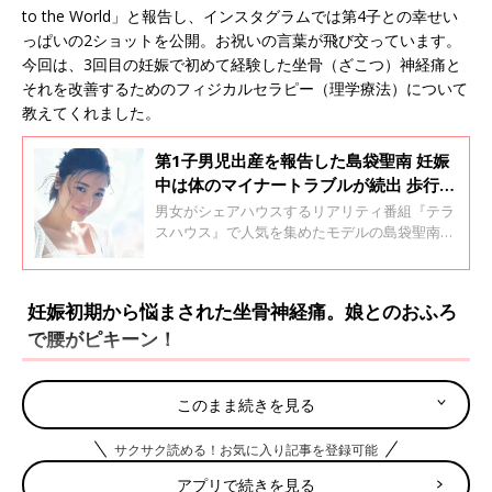
to the World」と報告し、インスタグラムでは第4子との幸せい
っぱいの2ショットを公開。お祝いの言葉が飛び交っています。
今回は、3回目の妊娠で初めて経験した坐骨（ざこつ）神経痛と
それを改善するためのフィジカルセラピー（理学療法）について
教えてくれました。
第1子男児出産を報告した島袋聖南 妊娠
中は体のマイナートラブルが続出 歩行困
難に？！
男女がシェアハウスするリアリティ番組『テラ
スハウス』で人気を集めたモデルの島袋聖南さ
んが、今年4月に出産。妊娠7カ月のときに、妊
娠中の体の変化や悩みについて教えてもらいま
した。
妊娠初期から悩まされた坐骨神経痛。娘とのおふろ
で腰がピキーン！
第4子の
妊娠初期
から坐骨神経痛に悩まされていた私はハワイに
このまま続きを見る
来てからもさらに悪化。数分でも同じ体制でいると腰から左足裏
までズキーン！と痛みが走り、動けなくなることもありました。
サクサク読める！お気に入り記事を登録可能
妊娠中期になるとシャワーを浴びるのも一苦労。自分だけならな
アプリで続きを見る
んとか耐えられる痛みですが、1才の二女も一緒のおふろとなる