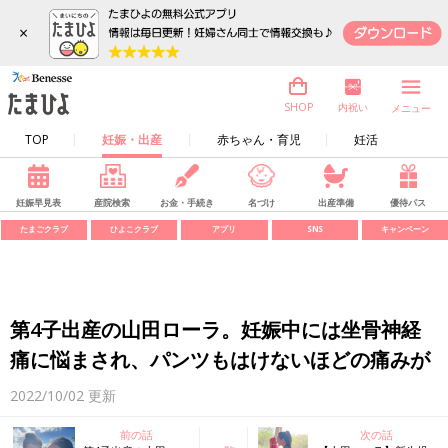
×
内祝い
SHOP
メニュー
TOP
妊娠・出産
赤ちゃん・育児
妊活
妊娠早見表
産院検索
お金・手続き
名づけ
出産準備
優待パス
たまごクラブ
ひよこクラブ
アプリ
SNS
キャンペーン
第4子出産の山田ローラ。妊娠中には坐骨神経
痛に悩まされ、パンツもはけないほどの痛みが
2022/10/02
更新
前の話
次の話