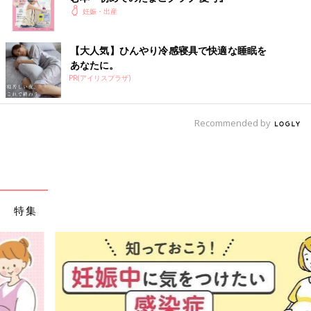
タレント・コラムニスト。1988年9月23日生まれ。アメリカ・ア
妊娠・出産
イオワ州出身の日米ハーフ。アメリカで大学を卒業後、日本でモ
デルデビュー。2015年3月にラグビー選手の山田章仁さんと結
【大人気】ひんやり冷感寝具で快適な睡眠を
婚、2016年9月に男女の
双子
を出産。2020年９月に二女をハワイ
あなたに。
で出産。2022年9月、第4子となる三女をハワイで出産。
PR(アイリスプラザ)
オフィシャルブログ
Recommended by
前の話
次の話
第4子出産の山田ロー
一覧
【山田ローラ】新生児
ラ ついに始まった
ママもベテラン！？
二女のイヤイヤ期！
ベビーの睡眠を確保す
ローラママの対処法
るのに役立つおくるみ
が参考になる！
のいろいろ
特集