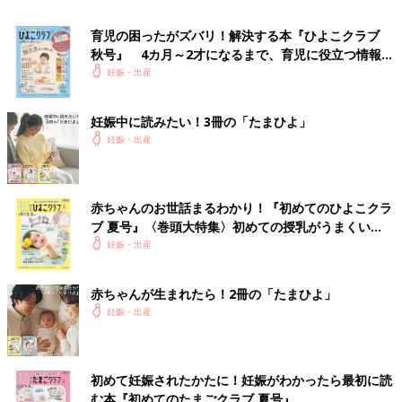
うれしさ。立てなくなったときにサポートしてくれた両親も解放
され、唯一ガッカリしていたのは私のパンツを上げる係からはず
育児の困ったがズバリ！解決する本『ひよこクラブ
秋号』 4カ月～2才になるまで、育児に役立つ情報が
されてしまった二女でした。
妊娠後期
となりおなかの重さによる
いっぱい！
妊娠・出産
腰の痛みはありますが、以前みたいに動けないほどのピキー
ン！！がないのでPTの効果は絶大でした。
妊娠中に読みたい！3冊の「たまひよ」
文・写真／山田ローラ 構成／たまひよONLINE編集部
妊娠・出産
●記事の内容は記事執筆当時の情報であり、現在と異なる場合が
あります。
赤ちゃんのお世話まるわかり！『初めてのひよこクラ
ブ 夏号』〈巻頭大特集〉初めての授乳がうまくい
フリーアナウンサー川田裕美さん、2人
く！ おっぱい・ミルクの基本と夏のトラブル 解決テ
妊娠・出産
目妊娠は1人目とどう違った？大事なの
ク
は「一人で抱え込まない」こと
フリーアナウンサーとして活躍中の川田裕美さ
ん。プライベートでは、2020年8月に第1子であ
赤ちゃんが生まれたら！2冊の「たまひよ」
る男児を出産。そして2022年6月には、第2子と
妊娠・出産
なる女児が生まれたことを、自身のブログで公
表されています。今回はそんな川田さんに、1
山田ローラ
人目妊娠と2人目妊娠の違いや子育ての悩み、
子育ての大変さとの向き合い方などについて話
初めて妊娠されたかたに！妊娠がわかったら最初に読
を聞きました。
PROFILE
む本『初めてのたまごクラブ 夏号』