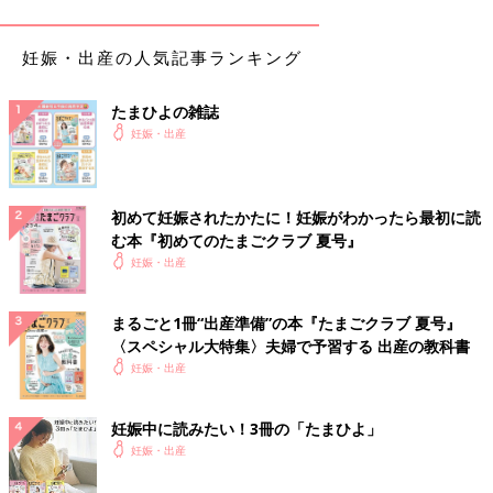
坐骨神経痛は妊婦さんにもよくあることらしく、私の症状だとフ
ィジカルセラピー（PT：理学療法）に通うことすすめられまし
妊娠・出産の人気記事ランキング
た。
たまひよの雑誌
おなかに負担がかからない筋トレを6週間続けたら…
妊娠・出産
初めて妊娠されたかたに！妊娠がわかったら最初に読
む本『初めてのたまごクラブ 夏号』
妊娠・出産
まるごと1冊“出産準備”の本『たまごクラブ 夏号』
〈スペシャル大特集〉夫婦で予習する 出産の教科書
妊娠・出産
妊娠中に読みたい！3冊の「たまひよ」
妊娠・出産