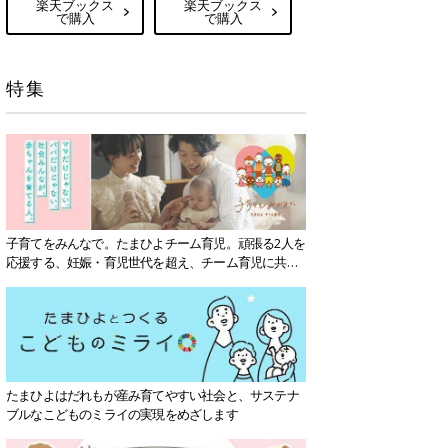
楽天ブックス
楽天ブックス
で購入
で購入
特集
子育てをみんなで。たまひよチーム育児。頑張る2人を
応援する、妊娠・育児世代を超え、チーム育児に共感
する社会を目指していきます。
たまひよはだれもが産み育てやすい社会と、サステナ
ブルなこどものミライの実現をめざします