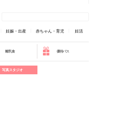
妊娠・出産
赤ちゃん・育児
妊活
離乳食
優待パス
写真スタジオ