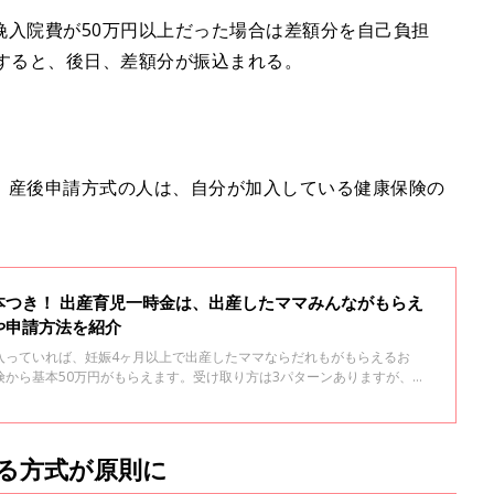
娩入院費が50万円以上だった場合は差額分を自己負担
請すると、後日、差額分が振込まれる。
、産後申請方式の人は、自分が加入している健康保険の
本つき！ 出産育児一時金は、出産したママみんながもらえ
や申請方法を紹介
入っていれば、妊娠4ヶ月以上で出産したママならだれもがもらえるお
険から基本50万円がもらえます。受け取り方は3パターンありますが、健
制度」が基本です。
る方式が原則に