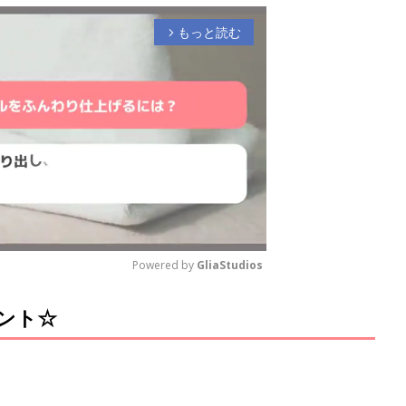
もっと読む
arrow_forward_ios
Powered by 
GliaStudios
ント☆
M
u
t
e