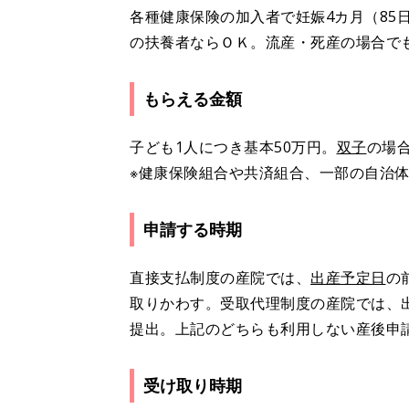
各種健康保険の加入者で妊娠4カ月（85
の扶養者ならＯＫ。流産・死産の場合で
もらえる金額
子ども1人につき基本50万円。
双子
の場合
※健康保険組合や共済組合、一部の自治
申請する時期
直接支払制度の産院では、
出産予定日
の
取りかわす。受取代理制度の産院では、
提出。上記のどちらも利用しない産後申
受け取り時期