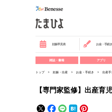
妊娠早見表
お金・手続
雑誌・書籍
アプリ
トップ
妊娠・出産
お金・手続き
出産手
【専門家監修】出産育