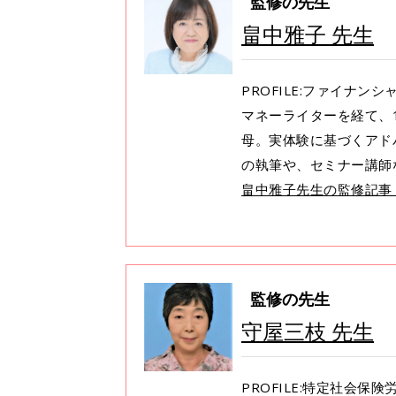
監修の先生
畠中雅子 先生
PROFILE:ファイナン
マネーライターを経て、1
母。実体験に基づくアド
の執筆や、セミナー講師
畠中雅子先生の監修記事
監修の先生
守屋三枝 先生
PROFILE:特定社会保険