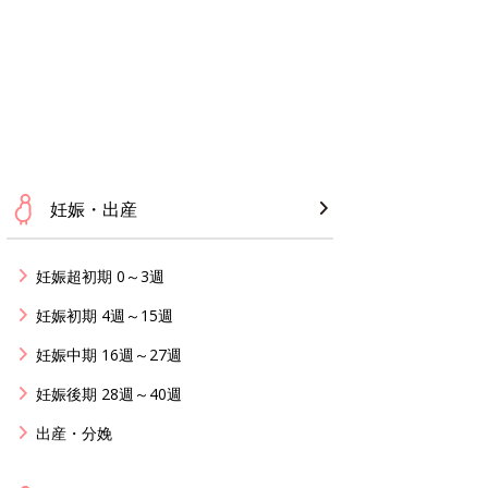
妊娠・出産
妊娠超初期 0～3週
妊娠初期 4週～15週
妊娠中期 16週～27週
妊娠後期 28週～40週
出産・分娩