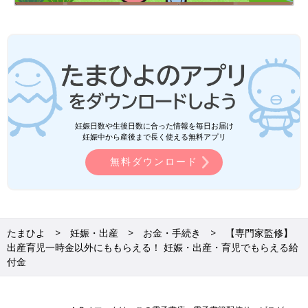
届の提出時に、郵送の対応でOKの場合は、役所に行かなくても
よい）。
助成を受けられる金額は？
健康保険に加入している小学校就学前までの子どもに対する医療
費の自己負担は、全国一律で2割ですが、現在はすべての自治体
で就学前までの子どもに対する医療費助成を実施しており、中学
妊娠日数や生後日数に合った情報を毎日お届け
妊娠中から産後まで長く使える無料アプリ
を卒業するまでを助成の対象とする自治体も増えています。自治
体が行う医療費助成によって、自己負担額は減りますが、助成金
無料ダウンロード
額は自治体によってさまざま。医療費が無料になる場合でも、初
診料や薬の容器代、診断書の発行などにお金がかかるケースも。
里帰り先や住んでいる地域以外で受診するときは？
たまひよ
妊娠・出産
お金・手続き
【専門家監修】
出産育児一時金以外にももらえる！ 妊娠・出産・育児でもらえる給
住んでいる地域以外で受診する場合、乳幼児医療証が利用でき
付金
ず、医療費（2割）がかかることがあります。その場合、領収書
をもらっておいて、後日住んでいる自治体に申請すれば、健康保
険の対象となる医療費は払い戻しが可能。方法や期限などは自治