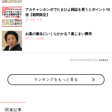
妊婦健診費について、払い戻しをしてくれます。この場合、支払
アカチャンホンポでたまひよ雑誌を買うとポイント10
った妊婦健診費の全額を払い戻してくれるわけではなく、お住ま
倍【期間限定】
いの自治体が助成している妊婦健診費の規定額が受け取れます。
妊娠・出産
里帰りの予定がある人は、精算の仕組みについて市区町村の役所
に確認しておきましょう。申請には期限があることにも気をつけ
て。
お墓の撤去にいくらかかる？墓じまい費用
PR(くらしの話題)
自宅安静や入院が必要な場合にもらえる「傷病手当
金」
Recommended by
妊娠悪阻や切迫流産・切迫
早産
など、妊娠中は思わぬトラブル
で、勤め先を休むことも。休みを取っている間、有休が残ってい
なければ無給になる場合も。そんなとき、連続して3日（休日・
ランキングをもっと見る
祝日を含む）を超えて休むと4日目から傷病手当金が支給されま
す。これは勤め先の健康保険や共済組合に加入している人が対象
となる制度なので、妊娠中に限らず、病気やけがで休んだときも
利用可能です。
申請の方法や受取時期は？
関連記事