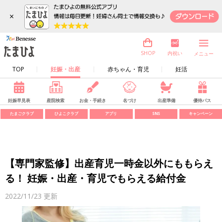
×
内祝い
SHOP
メニュー
TOP
妊娠・出産
赤ちゃん・育児
妊活
妊娠早見表
産院検索
お金・手続き
名づけ
出産準備
優待パス
たまごクラブ
ひよこクラブ
アプリ
SNS
キャンペーン
【専門家監修】出産育児一時金以外にももらえ
る！ 妊娠・出産・育児でもらえる給付金
2022/11/23
更新