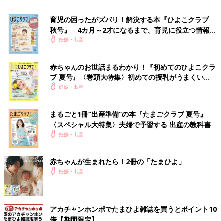
休業して4日目から2年以内に申請します。「健康保険傷病手当金
育児の困ったがズバリ！解決する本『ひよこクラブ
支給申請書」内に、医師が記入することで診断書となります。勤
秋号』 4カ月～2才になるまで、育児に役立つ情報が
め先によっては、改めて診断書の提出が必要になる場合がありま
いっぱい！
妊娠・出産
す。勤め先の担当窓口に確認しましょう。
受取時期は、申請から約2週間から2カ月後になります。マイナ保
赤ちゃんのお世話まるわかり！『初めてのひよこクラ
険証を使う場合は、自動的に事前認定になります。
ブ 夏号』〈巻頭大特集〉初めての授乳がうまくい
く！ おっぱい・ミルクの基本と夏のトラブル 解決テ
妊娠・出産
手当の金額は？
ク
まるごと1冊“出産準備”の本『たまごクラブ 夏号』
もらえる金額は、月給※1÷30＝日給
〈スペシャル大特集〉夫婦で予習する 出産の教科書
日給の3分の2×（待機期間※2後の休んだ日数）
妊娠・出産
※1 標準報酬月額によって計算されます。
※2 連続して休んだ場合の最初の3日間。
赤ちゃんが生まれたら！2冊の「たまひよ」
【専門家監修】傷病手当金は、働くママ
妊娠・出産
がつわりや病気で休職したらもらえるお
金！
病気やけがで会社を休んだときにもらえるのが
傷病手当金。もちろん、働く妊婦さんも同様
アカチャンホンポでたまひよ雑誌を買うとポイント10
で、病気やけがで休んだり、つわりや切迫早産
倍【期間限定】
や流産などのトラブルで休んだときにも支給さ