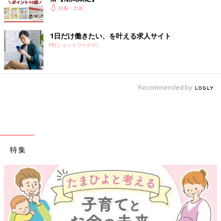
妊娠・出産
れます。どのようなものか、説明します。
高額になった医療費を援助する「高額療養費」
1日だけ働きたい、を叶える求人サイト
高額療養費は、同じ医療機関で支払った1カ月間（1日から月末ま
PR(ショットワークス)
で単位で計算）の保険適用医療費が、所得に応じた自己負担限度
額を超えた場合に受給できます。妊娠悪阻や切迫流産や切迫早
産、
帝王切開
などを始め、妊娠中や出産・産後のトラブルで長期
入院になった場合は、対象になるかどうか確かめましょう。
Recommended by
申請の方法や受け取り時期は？
申請方法はあらかじめ入院が決まっている場合の「事前認定」と
予期せず医療費が高額になった場合の「事後申請」の2種類あり
特集
ます。マイナ保険証を使う場合は、自動的に事前認定になりま
す。
○事前認定
入院するとき、または入院予定日の前に健康保険の窓口（国民健
康保険の人は役所）で申請書をもらい、記入後、健康保険か役所
に提出する。