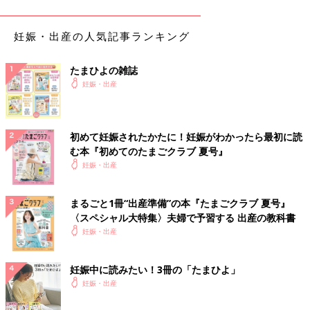
申請の方法や受取時期は？
妊娠・出産の人気記事ランキング
妊娠確定後、医師や助産師の指示が出たら申請しましょう。役所
の窓口に妊娠届を提出すると、母子健康手帳とともに「妊婦健康
診査受診票」がもらえます。
たまひよの雑誌
妊娠・出産
妊婦健診時、助成をしてもらう方法は？
「妊婦健康診査受診票」の記入欄に住所や氏名など、必要事項を
初めて妊娠されたかたに！妊娠がわかったら最初に読
書き込み、妊婦健診時に持っていきます。ただし、妊娠週数や無
む本『初めてのたまごクラブ 夏号』
料の検査項目など使い方に規定がある場合も。どの受診票をいつ
妊娠・出産
使うのか、
産院
で教えてもらいましょう。
健診の会計時に、医師や助産師に記入してもらった受診票を提出
まるごと1冊“出産準備”の本『たまごクラブ 夏号』
すると、助成額を差し引いた金額が請求されます。
〈スペシャル大特集〉夫婦で予習する 出産の教科書
妊娠・出産
里帰り先でも受診票は使える？
妊娠中に読みたい！3冊の「たまひよ」
住んでいる自治体でもらった受診票が、そのまま里帰り先で使え
妊娠・出産
るケースはほとんどありません。ただし、使わなかった分の受診
票をお住まいの自治体の窓口に持参すると、里帰り先で支払った