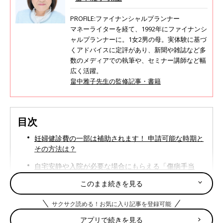
PROFILE:ファイナンシャルプランナー
マネーライターを経て、1992年にファイナンシ
ャルプランナーに。1女2男の母。実体験に基づ
くアドバイスに定評があり、新聞や雑誌など多
数のメディアでの執筆や、セミナー講師など幅
広く活躍。
畠中雅子先生の監修記事・書籍
目次
妊婦健診費の一部は補助されます！ 申請可能な時期と
その方法は？
自宅安静や入院が必要な場合にもらえる「傷病手当
金」
このまま続きを見る
高額になった医療費を援助する「高額療養費」
サクサク読める！お気に入り記事を登録可能
赤ちゃんの医療費が補助される「乳幼児の医療費助
アプリで続きを見る
成」