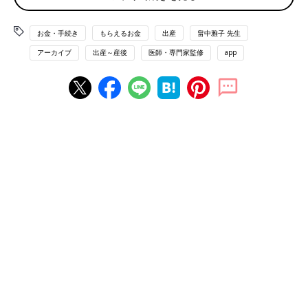
その他に活用できる制度
お金・手続き
もらえるお金
出産
畠中雅子 先生
まとめ
アーカイブ
出産～産後
医師・専門家監修
app
妊婦健診費の一部は補助されます！ 申請可能な時期
とその方法は？
妊娠・出産は病気ではないため、トラブルによって治療が必要な
場合を除き、健康保険がききません。そこで妊婦さんの経済的負
担を減らし、きちんと妊婦健診を受けられるようにするために、
妊婦健診費の一部を公費で負担しています。国が望ましいとして
いる妊婦健診の回数は、出産までに14回程度。そのため、どこの
自治体でも14回分の助成が受けられますし、中には助成回数を無
制限としている自治体も増えてきています。ただし、無料で受け
られる検査項目や健診ごとの上限額は自治体によりさまざまで、
1回につき3,000～5,000円くらいの自己負担があると心得ておき
たいところです。