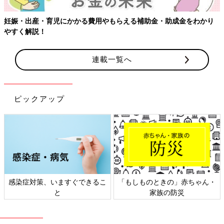
↓
加入している健康保険または役所から、限度額適用認定証が発行
妊娠・出産・育児にかかる費用やもらえる補助金・助成金をわかり
される。
やすく解説！
↓
入院時に限度額適用認定証を提示。自己負担限度額のほか、食事
連載一覧へ
代や差額ベッド代などを支払う。
○事後申請
医療費の3割を産院の窓口で支払う。領収書をもらっておく。
ピックアップ
↓
加入している健康保険か役所で申請書をもらい、高額療養費の支
給を申請する。
↓
申請から約1〜3カ月後に健保または役所から自己負担限度額を超
えた分が振り込まれる。
感染症対策、いますぐできるこ
「もしものときの」赤ちゃん・
自己負担限度額は所得により異なります
と
家族の防災
自己負担限度額は、5つの所得区分に分かれていて、夫婦それぞ
れが健保被保険者なら各自の標準報酬月額※1で、夫婦とも国保