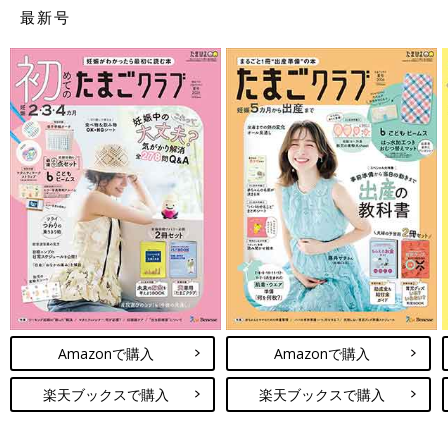
※2の場合は世帯収入でみます。例えば、所得が210万円～600万
最新号
円以下の人なら、自己負担限度額はひと月8万円台になります。
詳しい区分けや自己負担限度額については、厚生労働省のHPで
確認しましょう。
http://www.mhlw.go.jp/stf/seisakunitsuite/bunya/kenkou_iryou/
iryouhoken/juuyou/kougakuiryou/
※1 「標準報酬月額」とは、健康保険料や
出産手当金
・傷病手当
金の支給額などを決めるために設けられている数万円ずつに区切
った月給区分のこと。
※２ 国保の場合は所得区分の金額が若干異なります。
【専門家監修】高額療養費は、ママ＆パ
パの病気や、赤ちゃんの万が一のトラブ
ル時を助けてくれるお金！ いつ、どう
ママやパパ、または赤ちゃんが病気にかかって
すれば受け取れる？
長期に通院したり入院したりすると、医療費が
Amazonで購入
Amazonで購入
高額になることがあります。そんな負担を減ら
すためにあるのが「高額療養費」制度。どんな
楽天ブックスで購入
楽天ブックスで購入
制度なのか、適用される条件など、説明しま
赤ちゃんの医療費が補助される「乳幼児の医療費助
す。
成」