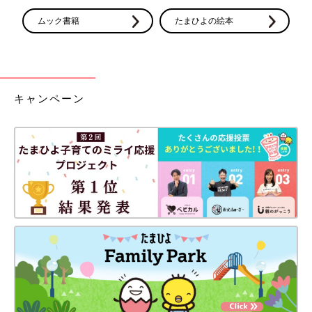
ムック書籍
たまひよの絵本
赤ちゃんは湿疹や発熱などで病院にかかることが多いもの。トラ
ブルが起きたらすぐ受診できるように、赤ちゃんの医療費を自治
体が全額、または一部助成する制度。いくらを何才まで、など助
成内容や対象年齢は自治体によってさまざまですが、年々、助成
範囲が拡大する傾向にあります。誕生後はなるべく早く健康保険
キャンペーン
に加入させて、医療費助成の手続きを行いましょう。
手続きはどうやるの？
妊娠中、住んでいる自治体の助成内容や手続き方法をチェック
↓
出産後、役所で
出生届
を提出したら、マイナンバーが付番された
住民票を取得しましょう。マイナンバーがわかっていると、その
後の手続きもスムーズになります。
↓
勤め先の健康保険に加入している人は、職場の健康保険の窓口
で、国民健康保険の人は、出生届と同日に役所で手続きする。
↓
赤ちゃんの健康保険証を持って役所で助成の手続きをする（出生