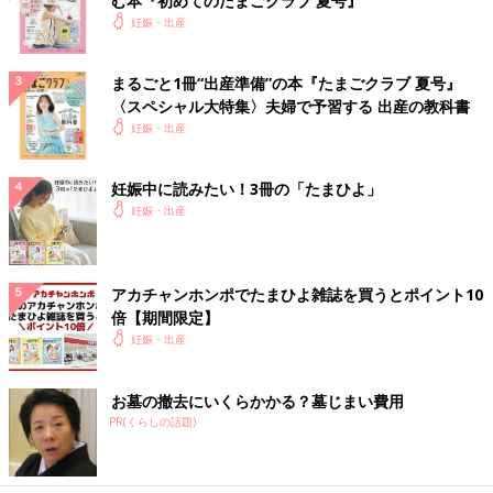
む本『初めてのたまごクラブ 夏号』
妊娠・出産
まるごと1冊“出産準備”の本『たまごクラブ 夏号』
〈スペシャル大特集〉夫婦で予習する 出産の教科書
妊娠・出産
妊娠中に読みたい！3冊の「たまひよ」
妊娠・出産
アカチャンホンポでたまひよ雑誌を買うとポイント10
倍【期間限定】
妊娠・出産
お墓の撤去にいくらかかる？墓じまい費用
PR(くらしの話題)