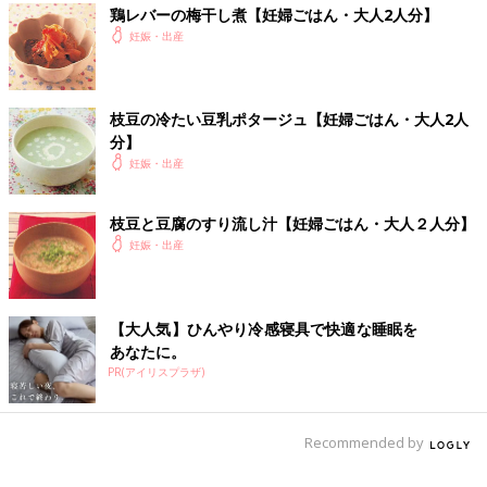
鶏レバーの梅干し煮【妊婦ごはん・大人2人分】
妊娠・出産
枝豆の冷たい豆乳ポタージュ【妊婦ごはん・大人2人
分】
妊娠・出産
枝豆と豆腐のすり流し汁【妊婦ごはん・大人２人分】
妊娠・出産
【大人気】ひんやり冷感寝具で快適な睡眠を
あなたに。
PR(アイリスプラザ)
Recommended by