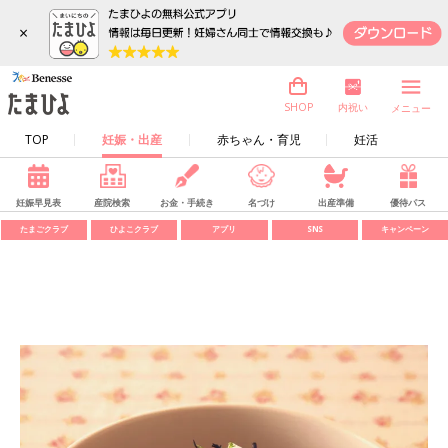
×
内祝い
SHOP
メニュー
TOP
妊娠・出産
赤ちゃん・育児
妊活
妊娠早見表
産院検索
お金・手続き
名づけ
出産準備
優待パス
たまごクラブ
ひよこクラブ
アプリ
SNS
キャンペーン