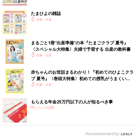
たまひよの雑誌
妊娠・出産
まるごと1冊“出産準備”の本『たまごクラブ 夏号』
〈スペシャル大特集〉夫婦で予習する 出産の教科書
妊娠・出産
赤ちゃんのお世話まるわかり！『初めてのひよこクラ
ブ 夏号』〈巻頭大特集〉初めての授乳がうまくい
く！ おっぱい・ミルクの基本と夏のトラブル 解決テ
妊娠・出産
ク
もらえる年金25万円以下の人が知るべき事
PR(くらしの話題)
Recommended by