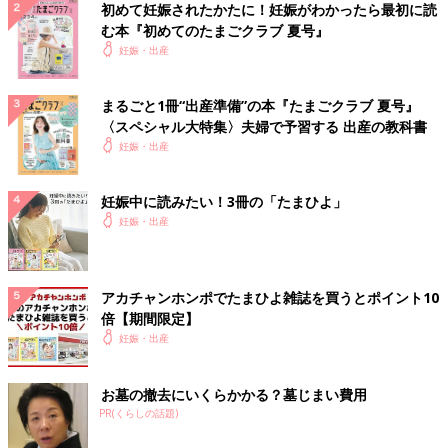
初めて妊娠されたかたに！妊娠がわかったら最初に読
む本『初めてのたまごクラブ 夏号』
妊娠・出産
まるごと1冊“出産準備”の本『たまごクラブ 夏号』
〈スペシャル大特集〉夫婦で予習する 出産の教科書
妊娠・出産
妊娠中に読みたい！3冊の「たまひよ」
妊娠・出産
アカチャンホンポでたまひよ雑誌を買うとポイント10
倍【期間限定】
妊娠・出産
お墓の撤去にいくらかかる？墓じまい費用
PR(くらしの話題)