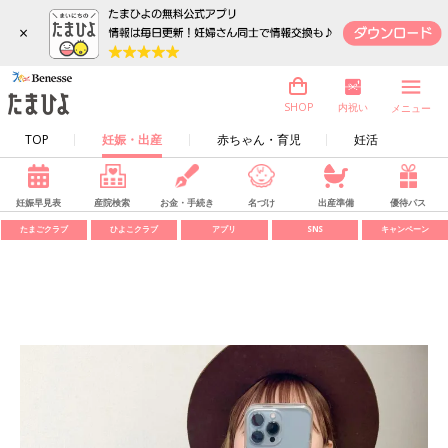
×
内祝い
SHOP
メニュー
TOP
妊娠・出産
赤ちゃん・育児
妊活
妊娠早見表
産院検索
お金・手続き
名づけ
出産準備
優待パス
たまごクラブ
ひよこクラブ
アプリ
SNS
キャンペーン