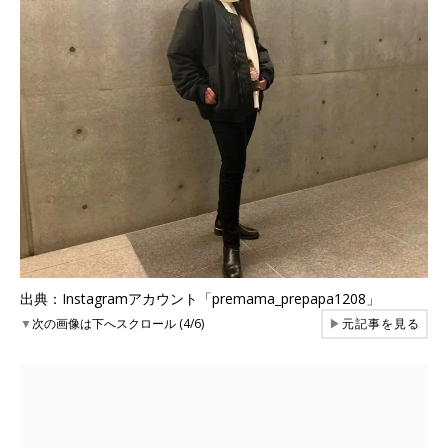
出典：Instagramアカウント「premama_prepapa1208」
▼
次の画像は下へスクロール (4/6)
▶
元記事を見る