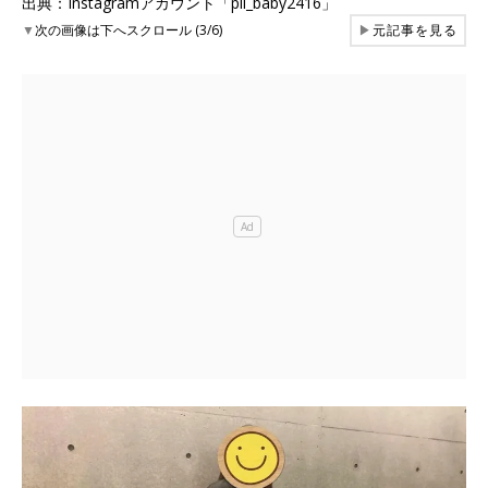
出典：Instagramアカウント「pii_baby2416」
▼
次の画像は下へスクロール (3/6)
▶
元記事を見る