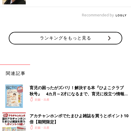
Recommended by
ランキングをもっと見る
関連記事
育児の困ったがズバリ！解決する本『ひよこクラブ
秋号』 4カ月～2才になるまで、育児に役立つ情報が
いっぱい！
妊娠・出産
アカチャンホンポでたまひよ雑誌を買うとポイント10
倍【期間限定】
妊娠・出産