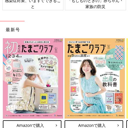
日本外来小児科学会リーフレッ
六星占術 細木かおりさんの人生
ト検討会
相談
最新号
Amazonで購入
Amazonで購入