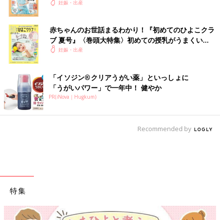
妊娠・出産
赤ちゃんのお世話まるわかり！『初めてのひよこクラ
ブ 夏号』〈巻頭大特集〉初めての授乳がうまくい
く！ おっぱい・ミルクの基本と夏のトラブル 解決テ
妊娠・出産
ク
「イソジン®クリアうがい薬」といっしょに
「うがいパワー」で一年中！ 健やか
PR(iNova｜Hugkum)
Recommended by
特集
【ワクチン接種できるものも】妊婦の感染症対策、知っておいて！