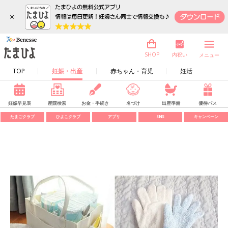
×
内祝い
SHOP
メニュー
TOP
妊娠・出産
赤ちゃん・育児
妊活
妊娠早見表
産院検索
お金・手続き
名づけ
出産準備
優待パス
たまごクラブ
ひよこクラブ
アプリ
SNS
キャンペーン