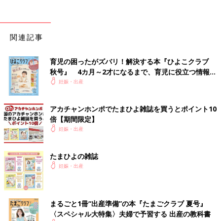
関連記事
育児の困ったがズバリ！解決する本『ひよこクラブ
秋号』 4カ月～2才になるまで、育児に役立つ情報が
いっぱい！
妊娠・出産
アカチャンホンポでたまひよ雑誌を買うとポイント10
倍【期間限定】
妊娠・出産
たまひよの雑誌
妊娠・出産
まるごと1冊“出産準備”の本『たまごクラブ 夏号』
〈スペシャル大特集〉夫婦で予習する 出産の教科書