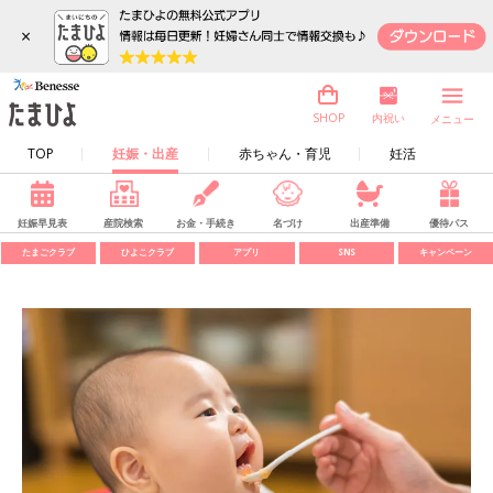
×
内祝い
SHOP
メニュー
TOP
妊娠・出産
赤ちゃん・育児
妊活
妊娠早見表
産院検索
お金・手続き
名づけ
出産準備
優待パス
たまごクラブ
ひよこクラブ
アプリ
SNS
キャンペーン