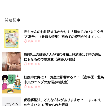
関連記事
赤ちゃんのお世話まるわかり！『初めてのひよこクラ
ブ 夏号』〈巻頭大特集〉初めての授乳がうまくい
く！ おっぱい・ミルクの基本と夏のトラブル 解決テ
妊娠・出産
ク
8割以上の妊婦さんが悩む便秘…解消法は？痔の原因
にもなるので要注意【産婦人科医】
妊娠・出産
妊娠中に痔に！…お産に影響する？！ 【産科医・北島
米夫のニンプのお悩み相談室】
妊娠・出産
便秘解消法、どんな方法がありますか？－”まいにち
のたまひよ”に寄せられた投稿