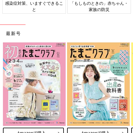
ちゃん・
日本外来小児科学会リーフレッ
六星占術 細木かおりさ
ト検討会
相談
最新号
Amazonで購入
Amazonで購入