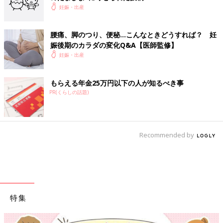
妊娠・出産
腰痛、脚のつり、便秘…こんなときどうすれば？ 妊
娠後期のカラダの変化Q&A【医師監修】
妊娠・出産
もらえる年金25万円以下の人が知るべき事
PR(くらしの話題)
Recommended by
特集
【ワクチン接種できるものも】妊婦の感染症対策、知っておいて