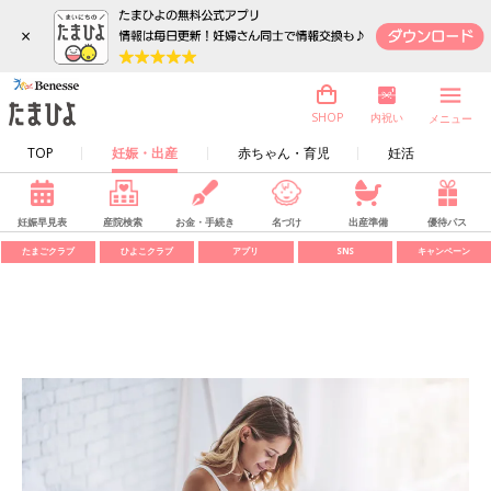
×
内祝い
SHOP
メニュー
TOP
妊娠・出産
赤ちゃん・育児
妊活
妊娠早見表
産院検索
お金・手続き
名づけ
出産準備
優待パス
たまごクラブ
ひよこクラブ
アプリ
SNS
キャンペーン