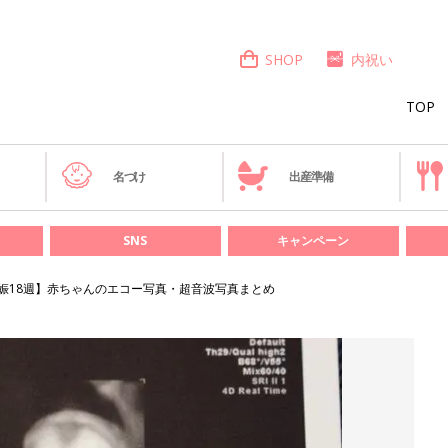
SHOP
内祝い
TOP
き
名づけ
出産準備
SNS
キャンペーン
娠18週】赤ちゃんのエコー写真・超音波写真まとめ