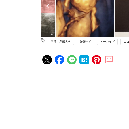
産院・産婦人科
妊娠中期
アーカイブ
エ
妊娠・出産の人気記事ランキング
たまひよの雑誌
妊娠・出産