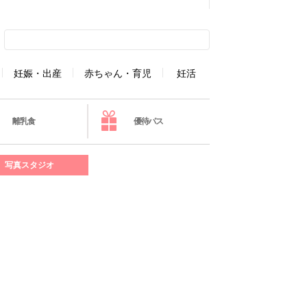
妊娠・出産
赤ちゃん・育児
妊活
離乳食
優待パス
写真スタジオ