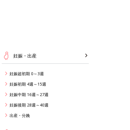
妊娠・出産
妊娠超初期 0～3週
妊娠初期 4週～15週
妊娠中期 16週～27週
妊娠後期 28週～40週
出産・分娩