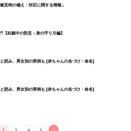
2
3
4
5
>
生後日数に合った情報を毎日お届け
ら産後まで長く使える無料アプリ
ダウンロード