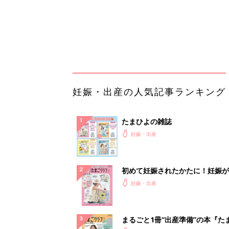
初めて妊娠されたかたに！妊娠が
ったら最初に読む本『初めてのた
妊娠・出産
クラブ 夏号』
まるごと1冊“出産準備”の本『た
クラブ 夏号』〈スペシャル大特
妊娠・出産
夫婦で予習する 出産の教科書
妊娠中に読みたい！3冊の「たま
よ」
妊娠・出産
アカチャンホンポでたまひよ雑誌
うとポイント10倍【期間限定】
妊娠・出産
65歳以上の方は確認してみて「
いたまま放置…」実は危険信号？
プラント始...