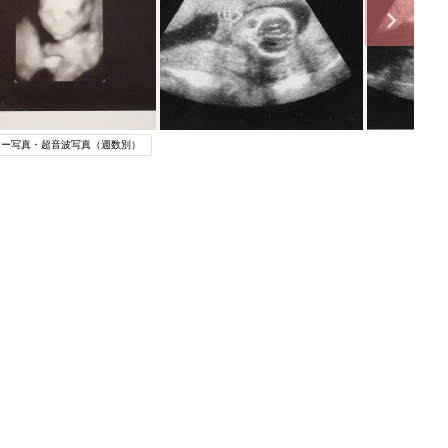
コー写真・超音波写真（週数別）
関連記事
妊娠中に読みたい！3冊の「たまひ
よ」
妊娠・出産