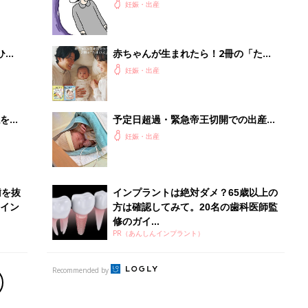
PR（あんしんインプラント）
Recommended by
出産予定日計算ツール
った
排卵日や最終生理日から出産予定日を計算した
り、妊活のタイミングの目安も
お金・手続き
出産
出産費用やもらえるお金・必要な手続きを知ろ
う