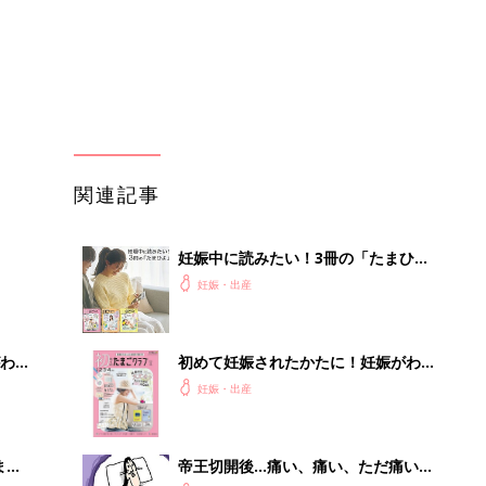
わか
初めて妊娠されたかたに！妊娠がわか
まご
ったら最初に読む本『初めてのたまご
妊娠・出産
クラブ 夏号』
まご
帝王切開後…痛い、痛い、ただ痛い
集〉
【ツボウチ育児劇場 #81】
妊娠・出産
ひ
赤ちゃんが生まれたら！2冊の「たま
ひよ」
妊娠・出産
を買
予定日超過・緊急帝王切開での出産。
赤ちゃんと会うことが何よりのモチベ
妊娠・出産
ーションに【たまひよ 出産体験談】
歯を抜
インプラントは絶対ダメ？65歳以上の
イン
方は確認してみて。20名の歯科医師監
修のガイ...