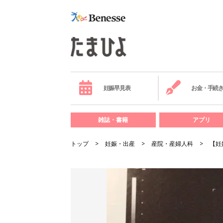
妊娠早見表
お金・手続
雑誌・書籍
アプリ
トップ
妊娠・出産
産院・産婦人科
【妊