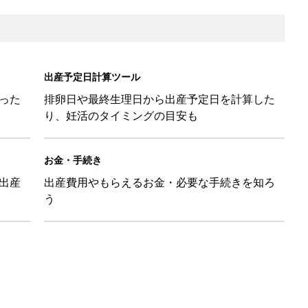
被災時の備え・対応に関する情報」
⁉︎【妊娠中の防災：身の守り方編】
と読み、男女別の実例も [赤ちゃんの名づけ・命名]
と読み、男女別の実例も [赤ちゃんの名づけ・命名]