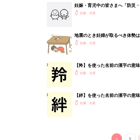
<
1
妊娠日数や
妊娠中か