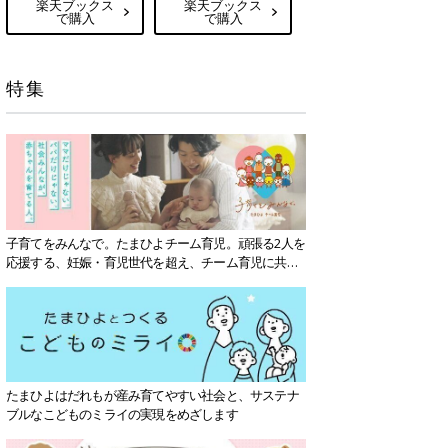
楽天ブックス
楽天ブックス
で購入
で購入
特集
子育てをみんなで。たまひよチーム育児。頑張る2人を
応援する、妊娠・育児世代を超え、チーム育児に共感
する社会を目指していきます。
たまひよはだれもが産み育てやすい社会と、サステナ
ブルなこどものミライの実現をめざします