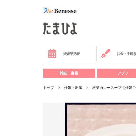
妊娠早見表
お金・手続
雑誌・書籍
アプリ
トップ
妊娠・出産
根菜カレースープ【妊婦ご