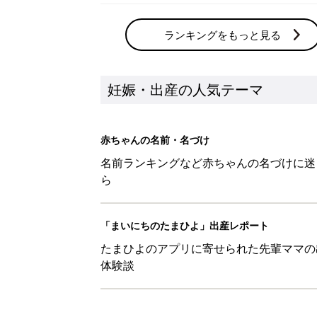
たまひよのアプリに寄せられた先輩ママの
体験談
新着記事
「ワンオペのときにも『YOYO®
会に登場。「YOYO®」を愛用し
妊娠・出産
意外とケアしていない!? 帝王
妊娠・出産
【月齢別】０才児ベビーの8月の
妊娠・出産