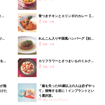
が急
「歯を失った65歳以上の人は必ずやっ
抜けた
て」後悔する前に！インプラントとい
う選択肢。
PR（あんしんインプラント）
Recommended by
出産予定日計算ツール
った
排卵日や最終生理日から出産予定日を計算した
り、妊活のタイミングの目安も
お金・手続き