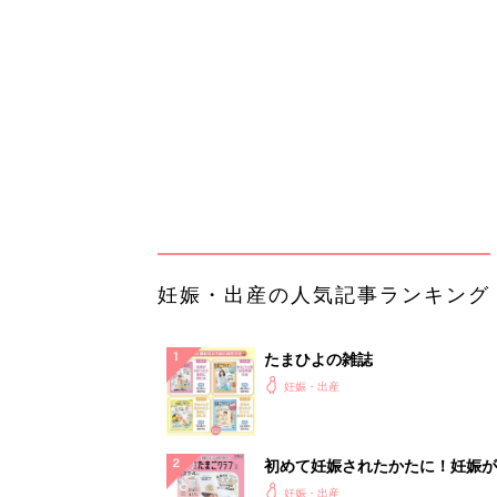
妊娠・出産
初めて妊娠されたかたに！妊娠が
ったら最初に読む本『初めてのた
妊娠・出産
クラブ 夏号』
まるごと1冊“出産準備”の本『た
クラブ 夏号』〈スペシャル大特
妊娠・出産
夫婦で予習する 出産の教科書
妊娠中に読みたい！3冊の「たま
よ」
妊娠・出産
アカチャンホンポでたまひよ雑誌
うとポイント10倍【期間限定】
妊娠・出産