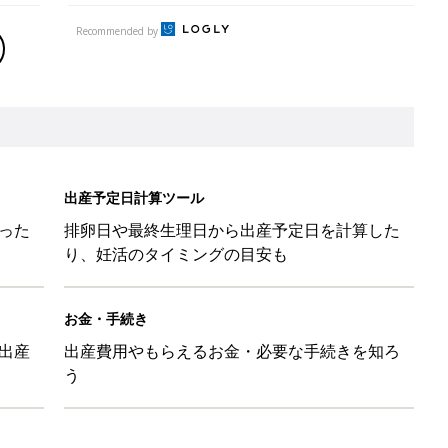
出産
出産費用やもらえるお金・必要な手続きを知ろ
う
』に助けられた」という近藤千尋さんが「YOYO5 」の新作発表
続けている魅力とは!?
切開後に気になる傷あとケアの方法とは？
様子＆お世話ポイント