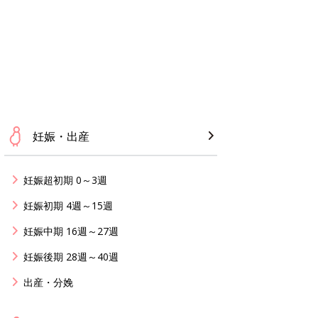
妊娠・出産
妊娠超初期 0～3週
妊娠初期 4週～15週
妊娠中期 16週～27週
妊娠後期 28週～40週
出産・分娩