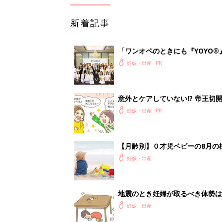
地震のとき妊婦が取るべき体勢は
妊娠・出産
<
1
妊娠日数や
妊娠中か