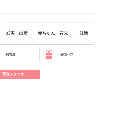
妊娠・出産
赤ちゃん・育児
妊活
離乳食
優待パス
写真スタジオ