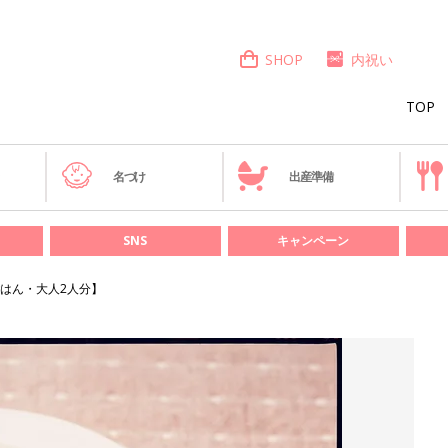
SHOP
内祝い
TOP
き
名づけ
出産準備
SNS
キャンペーン
はん・大人2人分】