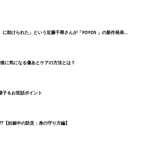
⁉︎【妊娠中の防災：身の守り方編】
2
3
4
5
>
生後日数に合った情報を毎日お届け
ら産後まで長く使える無料アプリ