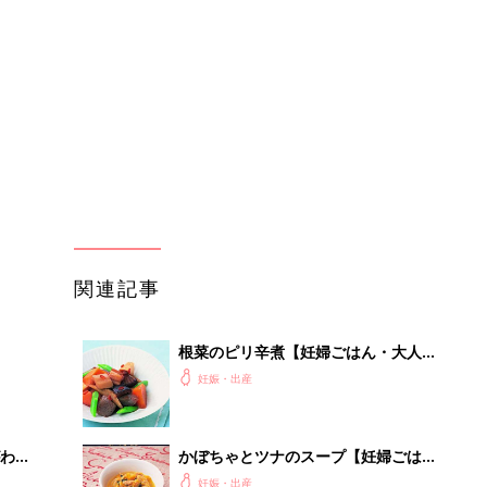
人分】
妊娠・出産
わか
かぼちゃとツナのスープ【妊婦ごは
まご
ん・大人2人分】
妊娠・出産
まご
骨つきチキンとエリンギのカレー【妊
集〉
婦ごはん・大人2人分】
妊娠・出産
ひ
れんこん入り中国風ハンバーグ【妊婦
ごはん・大人2人分】
妊娠・出産
を買
カリフラワーとさつまいものミルクチ
ャウダー【妊婦ごはん・大人2人分】
妊娠・出産