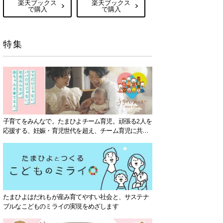
楽天ブックス
楽天ブックス
で購入
で購入
特集
子育てをみんなで。たまひよチーム育児。頑張る2人を
応援する、妊娠・育児世代を超え、チーム育児に共感
する社会を目指していきます。
たまひよはだれもが産み育てやすい社会と、サステナ
ブルなこどものミライの実現をめざします