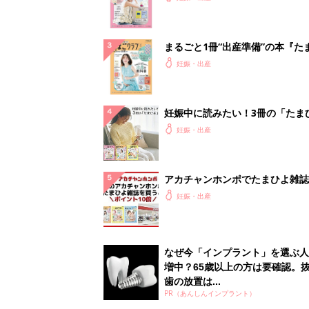
なぜ今「インプラント」を選ぶ人
増中？65歳以上の方は要確認。
歯の放置は...
PR（あんしんインプラント）
ランキングをもっと見る
妊娠・出産の人気テーマ
赤ちゃんの名前・名づけ
名前ランキングなど赤ちゃんの名づけに迷
ら
「まいにちのたまひよ」出産レポート