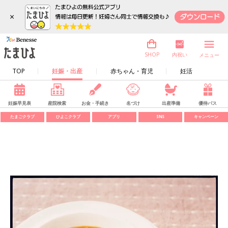
×
内祝い
SHOP
メニュー
TOP
妊娠・出産
赤ちゃん・育児
妊活
妊娠早見表
産院検索
お金・手続き
名づけ
出産準備
優待パス
たまごクラブ
ひよこクラブ
アプリ
SNS
キャンペーン