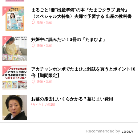
まるごと1冊“出産準備”の本『たまごクラブ 夏号』
〈スペシャル大特集〉夫婦で予習する 出産の教科書
妊娠・出産
妊娠中に読みたい！3冊の「たまひよ」
妊娠・出産
アカチャンホンポでたまひよ雑誌を買うとポイント10
倍【期間限定】
妊娠・出産
お墓の撤去にいくらかかる？墓じまい費用
PR(くらしの話題)
Recommended by