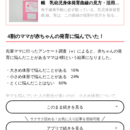
帳 乳幼児身体発育曲線の見方・活用方
法
母子健康手帳に必ず載っている、乳児身体発育
曲 線。実は、この曲線の役割や見方を 知る
と、赤ちゃんが健やかに成長しているかママ・
パパ自身でわかるようになります。専門家に乳
幼児発育曲線（以下、曲線）の正しい見方・使
4割のママが赤ちゃんの発育に悩んでいた！
い方を聞きました。
先輩ママに行ったアンケート調査（※）によると、赤ちゃんの発
育に悩んだことがあるママは4割という結果になりました。
・大きめ体形で悩んだことがある 16%
・小さめ体形で悩んだことがある 24%
・とくに悩んだことはない 60%
中でも悩んでいた人の割合が多いのが、小さめ体形について。
「おっぱい・ミルクや離乳食などの栄養はちゃんとたりている
このまま続きを見る
の？と常に不安だった」「同じ月齢の赤ちゃんと比べると小さめ
体形なので心配だった」という声が多くありました。
サクサク読める！お気に入り記事を登録可能
一方、大きめ体形に悩んでいた人からは「離乳食を食べさせすぎ
アプリで続きを見る