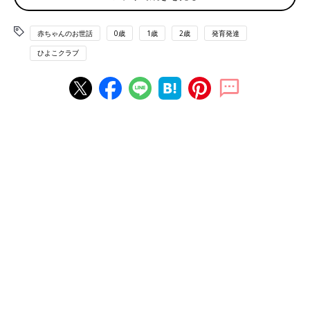
ている？と心配になった」「このままぽっちゃり体形で成長する
のではと不安だった」といった声が。
赤ちゃんのお世話
0歳
1歳
2歳
発育発達
ひよこクラブ
また、とくに悩まなかったと答えた人の中には「周囲と比べると
小さめだったけど、とくに気にしなかった」といった意見もあり
ました。
※このデータは、0カ月～
1才
11カ月の赤ちゃんを持つママ412人
にインターネット調査を行い、アンケート結果をまとめたもので
す。（2020年12月実施）
赤ちゃんの発育に悩んだら“乳児身体発育曲線” で確
認しましょう
「赤ちゃんの体形には、「大きめ」「小さめ」などの個人差があ
るものです。その上で、健やかに発育しているかを確認したいと
きは、母子健康手帳に載っている“乳幼児身体発育曲線”（以
降、“発育曲線”）を使います。
使い方は簡単。月に一度くらいの頻度で身長・体重をはかり、グ