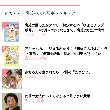
ラフに数値を記録していきます。表内にある2本の色帯の傾きに
沿って数値が増えていれば、発育に心配はないと判断できます。
赤ちゃん・育児の人気記事ランキング
また、帯から多少曲線がはみ出ることがあっても、傾きに沿って
育児の困ったがズバリ！解決する本『ひよこクラブ
少しずつでも増えていれば問題ありません」（若江先生）
秋号』 4カ月～2才になるまで、育児に役立つ情報が
いっぱい！
赤ちゃん・育児
発育のペースは人それぞれ。早め・遅めも個性のひ
とつです
赤ちゃんのお世話まるわかり！『初めてのひよこクラ
ブ 夏号』〈巻頭大特集〉初めての授乳がうまくい
発育曲線が描くカーブは、発育のペースによってさまざまなパタ
く！ おっぱい・ミルクの基本と夏のトラブル 解決テ
赤ちゃん・育児
ーンがあります。0～6カ月ごろまでの発育が急で、そのあとゆる
ク
やかになるのが、発育曲線の一般タイプです。
赤ちゃんが生まれたら！2冊の「たまひよ」
赤ちゃん・育児
そのほかに、0～3カ月ごろの発育が急で、途中から横ばいになる
パターンや、比較的発育がゆるやかで途中から追いかけるように
伸びるパターンもあります。
お墓の撤去にいくらかかる？墓じまい費用
「発育曲線を見て、急に伸びていたり、ゆっくりめだったりする
PR(くらしの話題)
と心配になるかもしれませんが、いずれも個性の範囲内。発育に