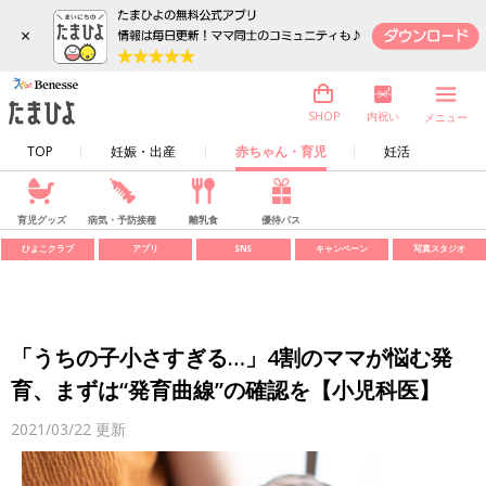
×
内祝い
SHOP
メニュー
TOP
妊娠・出産
赤ちゃん・育児
妊活
育児グッズ
病気・予防接種
離乳食
優待パス
ひよこクラブ
アプリ
SNS
キャンペーン
写真スタジオ
「うちの子小さすぎる…」4割のママが悩む発
育、まずは“発育曲線”の確認を【小児科医】
2021/03/22
更新