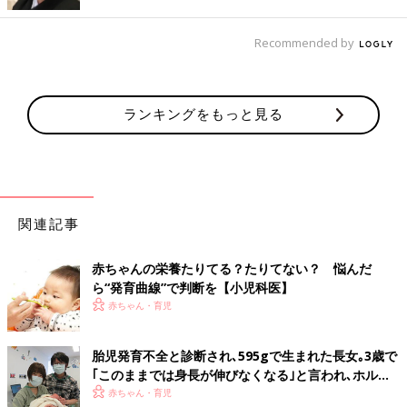
問題はありません」（若江先生）
Recommended by
取材・文／ひよこクラブ編集部
【医師監修】生後0〜1歳まで赤ちゃんは
ランキングをもっと見る
どう育つ？発育発達、成長の様子を小児
科医が解説
赤ちゃんは日々成長し、変化していきますが、
とくに新生児から1歳までの成長ぶりには、目
を見張るものがあります。そんな赤ちゃんの様
子や成長の変化について、小児科医の山中龍宏
先生に解説してもらいました。
関連記事
監修／若江恵利子 先生
体形や発育スピードなど、つい同じ月齢の子と比べがちですが、
赤ちゃんの栄養たりてる？たりてない？ 悩んだ
いずれも赤ちゃんの個性です。
ら“発育曲線”で判断を【小児科医】
それでも、成長の様子で気になることがあれば、小児科医に相談
赤ちゃん・育児
すると親身にアドバイスをもらえるでしょう。
胎児発育不全と診断され､595gで生まれた長女｡3歳で
｢このままでは身長が伸びなくなる｣と言われ､ホルモ
参考／『ひよこクラブ』2021年4月号「成長の気がかり相談室」
ン注射治療を【低出生体重児】
赤ちゃん・育児