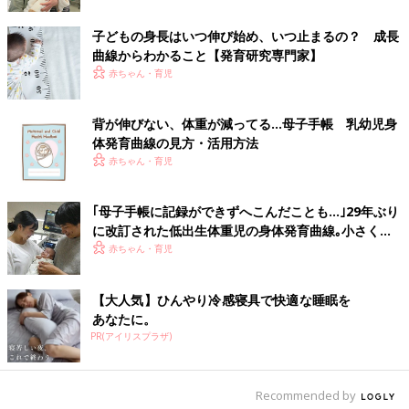
『ひよこクラブ』2021年4月号では、「成長の気がかり相談室」
の特集があります。大きめちゃん・小さめちゃんを持つママ・パ
子どもの身長はいつ伸び始め、いつ止まるの？ 成長
パの疑問を取り上げたQ＆Aをたくさん紹介しています。
曲線からわかること【発育研究専門家】
赤ちゃん・育児
背が伸びない、体重が減ってる…母子手帳 乳幼児身
体発育曲線の見方・活用方法
赤ちゃん・育児
｢母子手帳に記録ができずへこんだことも…｣29年ぶり
に改訂された低出生体重児の身体発育曲線｡小さく生
まれた赤ちゃんの成長の目安に【専門医】
赤ちゃん・育児
【大人気】ひんやり冷感寝具で快適な睡眠を
あなたに。
PR(アイリスプラザ)
Recommended by