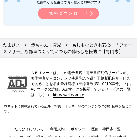
ーズフリー建築協会理事として活動。主に子育て世代に向けたフ
妊娠中から産後まで長く使える無料アプリ
ェーズフリーな家づくりを提唱。
無料ダウンロード
たまひよ
赤ちゃん・育児
もしものときも安心！「フェー
ズフリー」な部屋づくりでいつもの暮らしを快適に【専門家】
ＡＢＪマークは、この電子書店・電子書籍配信サービスが、
著作権者からコンテンツ使用許諾を得た正規版配信サービス
であることを示す登録商標（登録番号 第11091000号）です。
ABJマークの詳細、ABJマークを掲示しているサービスの一覧
はこちら→
https://aebs.or.jp/
本サイトに掲載されている記事・写真・イラスト等のコンテンツの無断転載を禁じま
す。
たまひよについて
利用規約
ポリシー
医師・専門家一覧