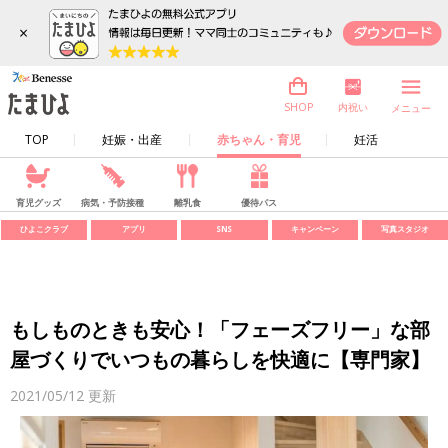
×
内祝い
SHOP
メニュー
TOP
妊娠・出産
赤ちゃん・育児
妊活
育児グッズ
病気・予防接種
離乳食
優待パス
ひよこクラブ
アプリ
SNS
キャンペーン
写真スタジオ
もしものときも安心！「フェーズフリー」な部
屋づくりでいつもの暮らしを快適に【専門家】
2021/05/12
更新