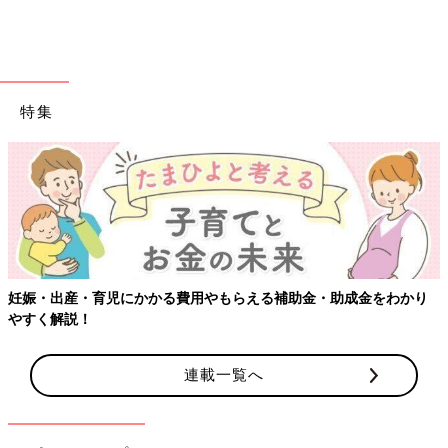
おしゃれな
インテリア
として楽しむ人も多い観葉植物ですが、実
は災害時の心のケアにも役立つのだとか。
特集
「ある健康推進に関する調査では、オフィスにグリーンを置くこ
とで健康づくりと生産性の向上に役立つという報告があり、グリ
ーンを10分間見ることで血圧が正常値になるという結果も出てい
ます。日常時の健康にも役立ち、湿度を調整し冬場の乾燥を防ぐ
効果も。非常時の不安な心に、眺めるだけでほっといやしを与え
てくれます」（松山さん）
赤ちゃんがいる家庭では、土などの誤飲の可能性があるため、手
の届かないところに飾ったり、ウェルカムグリーンの考え方で、
妊娠・出産・育児にかかる費用やもらえる補助金・助成金をわかり
玄関に置くなどの工夫をしましょう。高い位置に置く場合は、落
やすく解説！
下しないように十分注意してください。
連載一覧へ
【ポイント3】継続できるローリングストックとアイテム
選び
フェーズフリー的な食料備蓄は、普段から食べている食材を多め