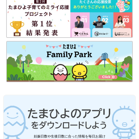
をしておきたいですね。でも、何から対策すれ
松山千晶さん（まつやまちあき）
ばいいかわからない、赤ちゃんのお世話に忙し
くて手つかず…というママやパパも多いので
は？ そこで、いざというときに赤ちゃんの命を
守るために、今すぐにでもできることをご紹介
します。
Profile
福岡大学法学部卒業。文系大学出身からのジョブチェンジ。 イ
ンテリアコーディネーター、二級建築士を経て、設計事務所で修
業を積み、2018年7月にゆくり設計室を開業。2016 年からフェ
妊娠日数や生後日数に合った情報を毎日お届け