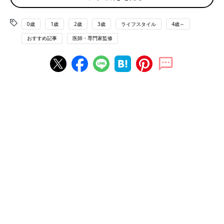
フェーズフリーな暮らしとは、「日常時」と「非常時」の2つの
0歳
1歳
2歳
3歳
ライフスタイル
4歳～
壁を取り払い、日常時に便利で楽しく暮らしているアイデアを非
おすすめ記事
医師・専門家監修
常時にも安全に過ごせるために役立てようという考え方です。非
常時のために特別なグッズや備蓄品などを準備しておくのではな
く、日常的に使っているものを非常時にも使うということで、そ
れを少しの発想の転換で実現しようというものです。
「たとえば砂漠で地震が起こっても災害にはなりませんよね。も
のが倒れたり、それによってけがをしたりすることで災害になり
ます。だから、日常からできるだけ災害につながらない環境にし
ておくことが大切です」（松山さん）
とくに、小さな子どもがいる家庭は、地震や火事が起こったとき
に逃げにくく、地域との情報共有などの面からも災害弱者になり
やすい面があります。「だからこそ、フェーズフリーの考え方を
知って暮らしに役立ててほしい」と松山さんは言います。
「何かものを買おうと思ったときに『これは非常時にはどんな助
けになってくれるかな？』という思考のクセをつけることが大事