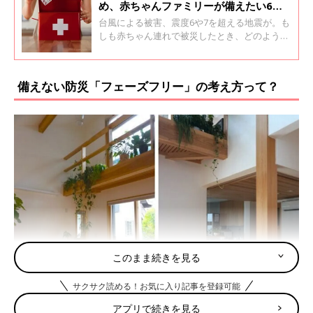
め、赤ちゃんファミリーが備えたい6つ
のこと
台風による被害、震度6や7を超える地震が。も
しも赤ちゃん連れで被災したとき、どのように
対応すればいいか不安。でも、まだなんとなく
自分のこととして感じられずに、被災時の対策
を後回しにしてない？これを読んだら今すぐに
備えない防災「フェーズフリー」の考え方って？
6つの備えを確認。
このまま続きを見る
サクサク読める！お気に入り記事を登録可能
アプリで続きを見る