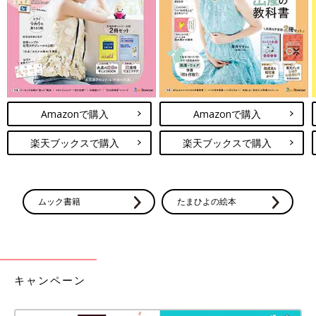
かけにできるならば検討しましょう。思い切ってテレビは置か
ず、プロジェクターを導入するのもおすすめです。小さな子ども
はテレビをたたいてしまうことがありますが、プロジェクターに
すればその心配もなく、収納家具も必要なくなります。最近はス
マホにつなげる小型タイプのものもあるので、TVのアプリや
YouTubeなどを壁に投影して見ることができます。家族でシアタ
ー気分で映画を楽しむのもいいですね」（松山さん）
Amazonで購入
Amazonで購入
お話・監修・写真・イラスト提供／松山千晶さん 取材・文／早
楽天ブックスで購入
楽天ブックスで購入
川奈緒子、ひよこクラブ編集部
毎日の生活を楽しく暮らしやすくすることが、非常時への対応力
を高めることにつながります。子どもの成長にともなって新たな
アイテムを購入するときには、非常時にそれがどんなふうに役立
ムック書籍
たまひよの絵本
つか考えてみるといいですね。
【動画】災害から赤ちゃんを守るために
今日から始めたい5つのこと
地震や水害など、災害が多かった平成の時代。
キャンペーン
いざ災害が起きると、赤ちゃんがいる家庭は移
動が大変だったり、避難先が限られたりととっ
ても大変なもの。 何もないときにしっかり準備