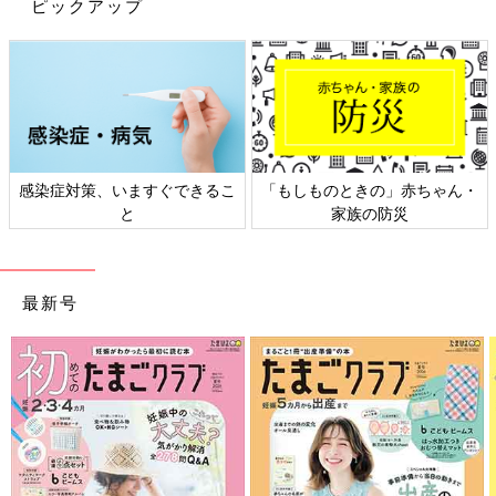
ピックアップ
に買っておき、使ったら買いたすローリングストックにすること
がポイントです。
「乾パンなどの非常食より、缶詰、レトルト食品、乾物など、家
族が好きなものなら非常時でもおいしく食事ができます。とく
に、切り干し大根、ひじきなどの乾物は、水で戻して食べられる
し、化学調味料を使用していないので小さい子どもの健康面や味
感染症対策、いますぐできるこ
「もしものときの」赤ちゃん・
覚形成の面からもおすすめです」（松山さん）
と
家族の防災
また、食料以外の水やトイレットペーパーは、できれば1週間分
はストックしておくと安心です。
最新号
子育て世帯におすすめなフェーズフリーアイテム
は？
そのほかに、子育て世帯におすすめなフェーズフリーアイテムを
聞いてみました。
「大きくて軽い薄型テレビは、地震で倒れやすく危険なので、壁