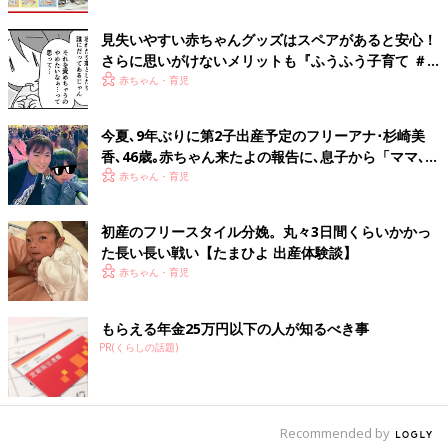
「狭くても通れるから、と家具や荷物を置くと避難経路をふさい
見失いやすい赤ちゃんグッズはスペアがあると安心！
さらに思いがけないメリットも『ふうふう子育て ＃
でしまうことに。家具を置く場合は、日常的に掃除や片づけがし
56』
赤ちゃん・育児
やすく、家族が動きやすい配置にしましょう」（松山さん）
【ポイント2】観葉植物で自宅に自然を取り込む
今夏､9年ぶりに第2子出産予定のフリーアナ･杉崎美
香､46歳｡赤ちゃん来たよの報告に､息子から「ママ､赤
ちゃん産んでも死なないよね？」と
赤ちゃん・育児
初産のフリースタイル分娩。丸々3日間くらいかかっ
た長い長い戦い【たまひよ 出産体験談】
赤ちゃん・育児
もらえる年金25万円以下の人が知るべき事
PR(くらしの話題)
Recommended by