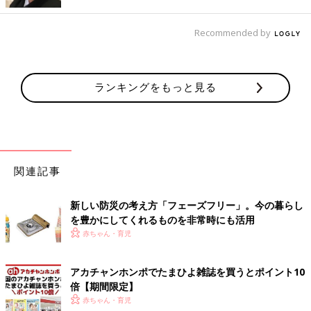
Recommended by
ランキングをもっと見る
非常時にも安心な部屋のレイアウトのポイントは「避難経路とな
る動線をさえぎらないこと」と松山さんは言います。
「家具はできればあまり置かず、収納は作り付けにするか、高さ
関連記事
がある家具は壁に固定し転倒予防をしましょう。扉がある収納な
ら見た目もスッキリしますし、地震のときに中身が飛び出さずけ
新しい防災の考え方「フェーズフリー」。今の暮らし
が予防にもなります。戸建てなら、この図のように玄関・勝手
を豊かにしてくれるものを非常時にも活用
口・中庭への窓など、外への避難経路を複数確保し、部屋の中で
赤ちゃん・育児
行き止まりにならない、回遊性のあるレイアウトがおすすめで
す」（松山さん）
アカチャンホンポでたまひよ雑誌を買うとポイント10
倍【期間限定】
マンションの場合は、玄関やベランダに面した窓際に家具を置か
赤ちゃん・育児
ないように心がける必要があるようです。