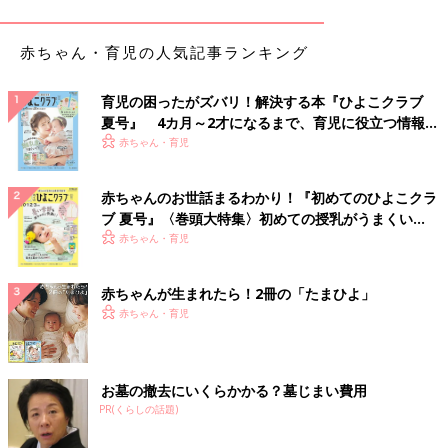
です。一瞬だけでもそれを考えることで、非常時に身を守るアイ
デアが浮かびます」（松山さん）
赤ちゃん・育児の人気記事ランキング
フェーズフリーな暮らしのポイント3つ
育児の困ったがズバリ！解決する本『ひよこクラブ
夏号』 4カ月～2才になるまで、育児に役立つ情報が
普段は忘れがちな防災を、日常生活に取り入れるフェーズフリー
いっぱい！
赤ちゃん・育児
な暮らしのポイントを教えてもらいました。
赤ちゃんのお世話まるわかり！『初めてのひよこクラ
【ポイント1】 部屋のレイアウトは動線を意識した家具配
ブ 夏号』〈巻頭大特集〉初めての授乳がうまくい
置に
く！ おっぱい・ミルクの基本と夏のトラブル 解決テ
赤ちゃん・育児
ク
赤ちゃんが生まれたら！2冊の「たまひよ」
赤ちゃん・育児
お墓の撤去にいくらかかる？墓じまい費用
PR(くらしの話題)