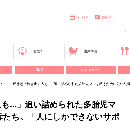
SHOP
内祝い
TOP
き
名づけ
出産準備
SNS
キャンペーン
「自己嫌悪で泣き出す人も…」追い詰められた多胎児ママを救うために動いた
人も…」追い詰められた多胎児マ
母たち。「人にしかできないサポ