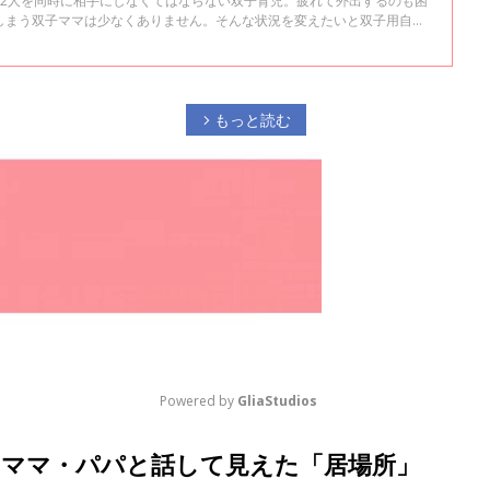
、2人を同時に相手にしなくてはならない双子育児。疲れて外出するのも困
しまう双子ママは少なくありません。そんな状況を変えたいと双子用自転
全国販売まで実現したのは、同じく双子を育てる１人のママ、中原美智子
な双子育児の現実と、双子用自転車の開発から完成、その自転車に込めた
もっと読む
arrow_forward_ios
Powered by 
GliaStudios
子のママ・パパと話して見えた「居場所」
M