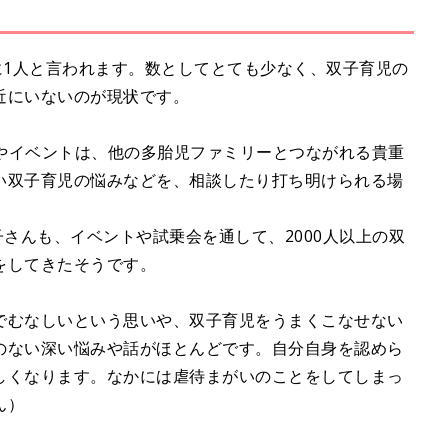
u
t
e
に1人と言われます。数としてとても少なく、双子育児の
近にいないのが現状です。
会やイベントは、他の多胎児ファミリーとつながれる貴重
い双子育児の悩みなどを、相談したり打ち明けられる場
子さんも、イベントや試乗会を通して、2000人以上の双
をしてきたそうです。
でむなしいという思いや、双子育児をうまくこなせない
のない深い悩みや話がほとんどです。自分自身を認めら
しくなります。なかには虐待まがいのことをしてしまっ
ん）