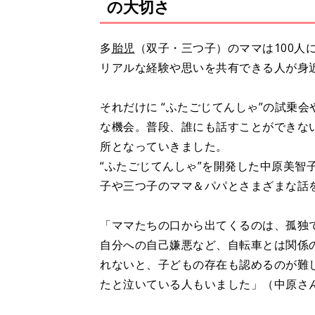
の大切さ
多
胎児
（双子・三つ子）のママは100人
リアルな経験や思いを共有できる人が身
それだけに “ふたごじてんしゃ”の試乗
な機会。普段、誰にも話すことができな
所となっていきました。
“ふたごじてんしゃ”を開発した中原美智
子や三つ子のママ＆パパとさまざまな話
「ママたちの口から出てくるのは、孤独
自分への自己嫌悪など、自転車とは関係
れないと、子どもの存在も認めるのが難
たと泣いている人もいました」（中原さ