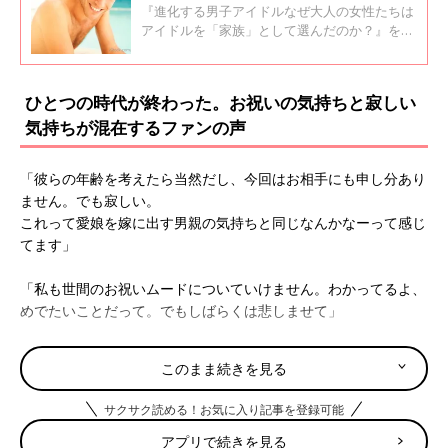
『進化する男子アイドルなぜ大人の女性たちは
アイドルを「家族」として選んだのか？』を出
版した白河桃子さんによれば、日本の家族のス
タイルと男子アイドルの進化は切り離せないも
ので、日本の家族には「家族の一員」として、
ひとつの時代が終わった。お祝いの気持ちと寂しい
男子アイドルが必要とされているのだとか!?
気持ちが混在するファンの声
「彼らの年齢を考えたら当然だし、今回はお相手にも申し分あり
ません。でも寂しい。
これって愛娘を嫁に出す男親の気持ちと同じなんかなーって感じ
てます」
「私も世間のお祝いムードについていけません。わかってるよ、
めでたいことだって。でもしばらくは悲しませて」
「アイドルが結婚すると毎回『ファンなら祝福して当然！』と声
このまま続きを見る
高になる風潮があるけど、私は言わせてもらいたい。
祝えるか、祝えないか、の二択ではなく『あー、ついに結婚か
サクサク読める！お気に入り記事を登録可能
ぁ』という、感情もあっていいはず。むしろ、それが普通では」
アプリで続きを見る