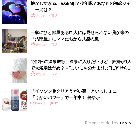
懐かしすぎる…光GENJI？少年隊？あなたの初恋ジャ
ニーズは？
赤ちゃん・育児
一家にひと部屋ある!? 人には見せられない我が家の
「汚部屋」にママたちから共感の嵐
赤ちゃん・育児
1泊2日の温泉旅行。温泉に入りたいけど、妊婦が1人
で大浴場はだめ？－”まいにちのたまひよ”に寄せられ
た投稿
赤ちゃん・育児
「イソジン®クリアうがい薬」といっしょに
「うがいパワー」で一年中！ 健やか
PR(iNova｜Hugkum)
Recommended by