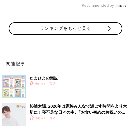
Recommended by
文／和兎 尊美
■文中のコメントは口コミサイト「ウィメンズパーク」の投稿を
ランキングをもっと見る
抜粋したものです。
「この人がパパだったら最高！」と思う
関連記事
有名人ランキング、１位はジャニーズの
あの人
今回、「たまひよ」では、「将来の理想のパ
パ」を大調査！ 1万件を超える回答が集まり
たまひよの雑誌
ました。今年度は、はじめて「この人がもしパ
赤ちゃん・育児
パだったら最高部門」を設立。ベスト５とその
理由を紹介します。
杉浦太陽､2026年は家族みんなで過ごす時間をより大
切に！寝不足な日々の中､「お食い初めのお祝いの鯛
は絶対に釣る！」を実現
赤ちゃん・育児