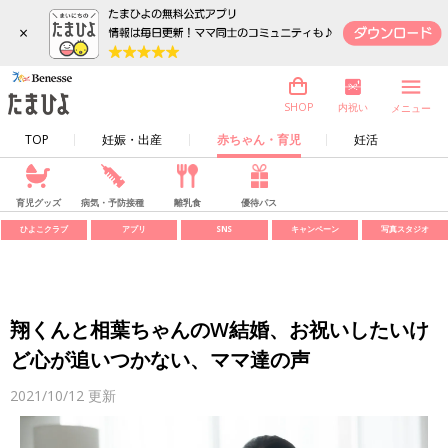
×
内祝い
SHOP
メニュー
TOP
妊娠・出産
赤ちゃん・育児
妊活
育児グッズ
病気・予防接種
離乳食
優待パス
ひよこクラブ
アプリ
SNS
キャンペーン
写真スタジオ
翔くんと相葉ちゃんのW結婚、お祝いしたいけ
ど心が追いつかない、ママ達の声
2021/10/12
更新