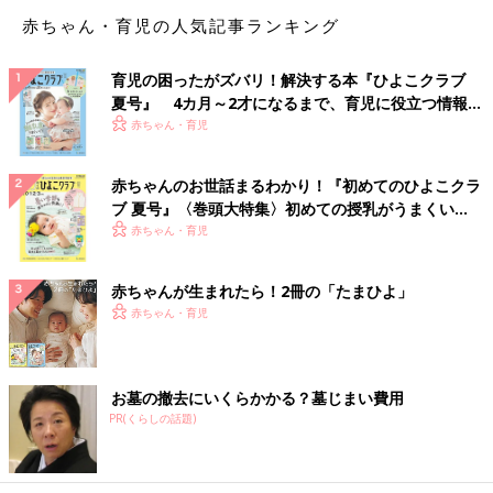
私は５人が楽しそうに歌って踊って、キラキラしてる嵐が大好き
赤ちゃん・育児の人気記事ランキング
でした。だから活動休止はショックだったし、今や５人中３人が
妻帯者。心が追いつけません」
育児の困ったがズバリ！解決する本『ひよこクラブ
夏号』 4カ月～2才になるまで、育児に役立つ情報が
「おめでたい〜と思いつつ、心はションボリ。画面を見ていて、
いっぱい！
赤ちゃん・育児
背後に”妻”が透けて見えそうで……」
「結婚発表直後は『ウィメンズパーク』を開くことができません
赤ちゃんのお世話まるわかり！『初めてのひよこクラ
でした。
ブ 夏号』〈巻頭大特集〉初めての授乳がうまくい
お祝いムード一色になるとわかっていたので。祝えないファンは
く！ おっぱい・ミルクの基本と夏のトラブル 解決テ
赤ちゃん・育児
真のファンじゃない！ と、言われるようで。
ク
だからこのスレッドは、私の気持ちを代弁してくれているよう
赤ちゃんが生まれたら！2冊の「たまひよ」
で、ホッとしました。今は思う存分、悲しみたいと思います。
赤ちゃん・育児
心から『おめでとう！』と、言える日が来ることを信じて」
お祝いのスレッドも多数共感を呼んでいましたが、この「悲し
む」スレッドもかなり高い共感を呼んでいました。改めて嵐の人
お墓の撤去にいくらかかる？墓じまい費用
気の高さが伺えました。
PR(くらしの話題)