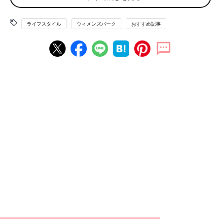
「ファンならメンバーの幸せを願うのは当たり前です。
でもね、王子様だった存在がいきなり現実をつきつけられたら、
ライフスタイル
ウィメンズパーク
おすすめ記事
消化に時間がかかるんです。
私は凹んだ時は嵐の曲かけて、元気をもらってきました。今回も
心を奮い立たせようと曲をかけたら、傷に塩状態でした。あー、
ダメージ大きいと実感中」
「私は嵐と同世代のせいか、親友が結婚したような気持ちです。
今までみたいな気兼ねのない関係は無理なんだなぁ……みたい
な」
「私は心にぽっかりと穴が開いた気分です。ひとつの時代が終わ
ったような、そんな感じ。
無邪気に嵐を見て楽しませてもらったあの時間は、もう戻ってこ
ないんだなって。
嵐の活動再開はさらに縁遠くなり、もしかしたらこのまま……
と、悪く考えちゃう自分がいます」
「ファンクラブに入って10年。幸せになって欲しいと思う。で
も、でもね。