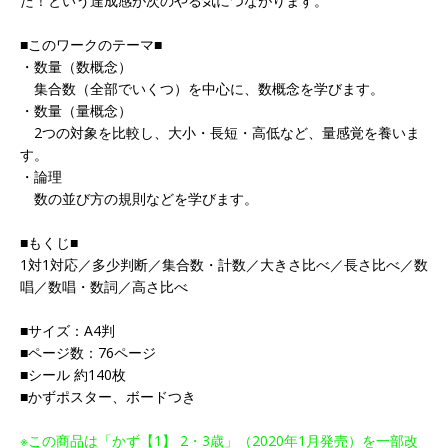
た！という達成感が次のやる気につながります。
■このワークのテーマ■
・数量（数概念）
集合数（全部でいくつ）を中心に、数概念を学びます。
・数量（量概念）
2つの対象を比較し、大小・長短・高低など、量感覚を養いま
す。
・論理
数の並び方の規則などを学びます。
■もくじ■
1対1対応／多少判断／集合数・計数／大きさ比べ／長さ比べ／数
唱／数唱・数詞／高さ比べ
■サイズ：A4判
■ページ数：76ページ
■シール 約140枚
■かずポスター、ボードつき
※この商品は「かず【1】 2・3歳」（2020年1月発売）を一部改