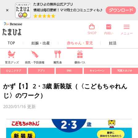
×
内祝い
SHOP
メニュー
TOP
妊娠・出産
赤ちゃん・育児
妊活
育児グッズ
病気・予防接種
離乳食
優待パス
ひよこクラブ
アプリ
SNS
キャンペーン
写真スタジオ
かず【1】 2・3歳 新装版（〈こどもちゃれん
じ〉のワーク）
2020/01/16
更新