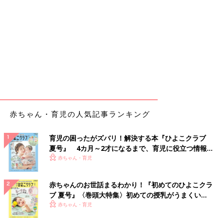
赤ちゃん・育児の人気記事ランキング
育児の困ったがズバリ！解決する本『ひよこクラブ
夏号』 4カ月～2才になるまで、育児に役立つ情報が
いっぱい！
赤ちゃん・育児
赤ちゃんのお世話まるわかり！『初めてのひよこクラ
ブ 夏号』〈巻頭大特集〉初めての授乳がうまくい
く！ おっぱい・ミルクの基本と夏のトラブル 解決テ
赤ちゃん・育児
ク