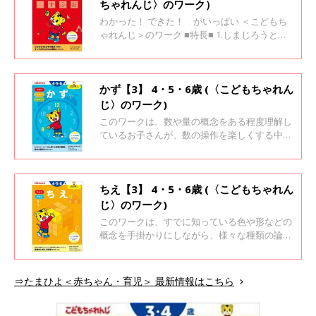
ージ解き終えたら「できたよ！ シール」、1冊
ちゃれんじ〉のワーク）
解き終えたら「めいじんの たて」で取り組みを
わかった！ できた！ がいっぱい ＜こどもち
認めてあげることで、できた！という達成感が
ゃれんじ＞のワーク ■特長■ 1.しまじろうと一
次のやる気につながります。
緒に楽しく学べます 2.「考えよう！」と思える
場面がいっぱい 3.「わかった！」「できた！」
が自信になります
かず【3】 4・5・6歳 (〈こどもちゃれん
じ〉のワーク)
このワークは、数や量の概念をある程度理解し
ているお子さんが、数の操作を楽しくする中
で、たし算、ひき算を学ぶ準備がととのうこと
を狙いとしています。また、数量の学びのひと
つとして時計を取り上げ、「正時」と「○時
半」の時計の読み方が楽しく身につくように工
ちえ【3】 4・5・6歳 (〈こどもちゃれん
夫されています。 1ページ解き終えたら「でき
じ〉のワーク)
たよ！ シール」、1冊解き終えたら「めいじん
このワークは、すでに知っている色や形などの
の たて」で取り組みを認めてあげることで、で
概念を手掛かりにしながら、様々な種類の論理
きた！という達成感が次のやる気につながりま
課題に取り組み、論理的思考力を育むことを狙
す。
いとしています。 1ページ解き終えたら「でき
たよ！ シール」、1冊解き終えたら「めいじん
⇒たまひよ＜赤ちゃん・育児＞ 最新情報はこちら
の たて」で取り組みを認めてあげることで、で
きた！という達成感が次のやる気につながりま
す。