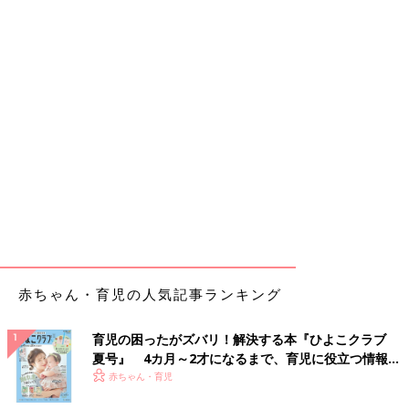
赤ちゃん・育児の人気記事ランキング
育児の困ったがズバリ！解決する本『ひよこクラブ
夏号』 4カ月～2才になるまで、育児に役立つ情報が
いっぱい！
赤ちゃん・育児