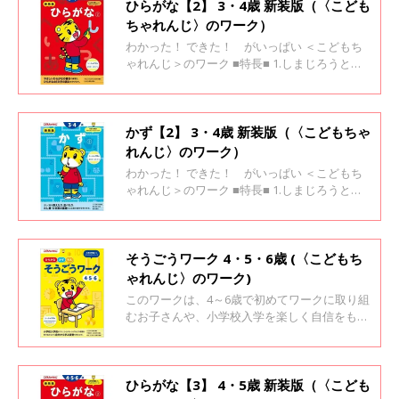
ひらがな【2】 3・4歳 新装版（〈こども
ちゃれんじ〉のワーク）
わかった！ できた！ がいっぱい ＜こどもち
ゃれんじ＞のワーク ■特長■ 1.しまじろうと一
緒に楽しく学べます 2.「考えよう！」と思える
場面がいっぱい 3.「わかった！」「できた！」
が自信になります
かず【2】 3・4歳 新装版（〈こどもちゃ
れんじ〉のワーク）
わかった！ できた！ がいっぱい ＜こどもち
ゃれんじ＞のワーク ■特長■ 1.しまじろうと一
緒に楽しく学べます 2.「考えよう！」と思える
場面がいっぱい 3.「わかった！」「できた！」
が自信になります
そうごうワーク 4・5・6歳 (〈こどもち
ゃれんじ〉のワーク)
このワークは、4～6歳で初めてワークに取り組
むお子さんや、小学校入学を楽しく自信をもっ
て迎えたいお子さんが、「考えるって楽し
い！」「もっとやりたい！と思えるように、ひ
らがなや数、論理の基礎的な課題から、手ごた
えのある応用的課題までを扱っています。 1ペ
ひらがな【3】 4・5歳 新装版（〈こども