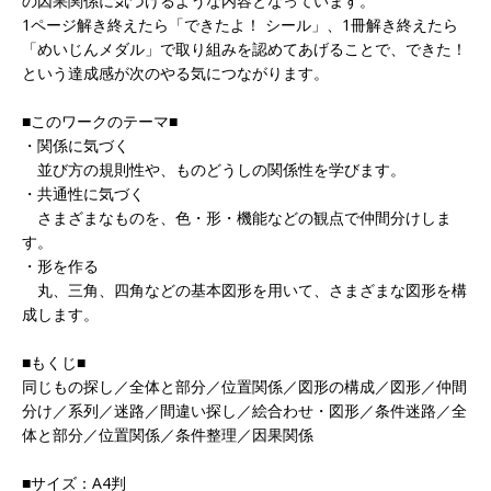
の因果関係に気づけるような内容となっています。
1ページ解き終えたら「できたよ！ シール」、1冊解き終えたら
「めいじんメダル」で取り組みを認めてあげることで、できた！
という達成感が次のやる気につながります。
■このワークのテーマ■
・関係に気づく
並び方の規則性や、ものどうしの関係性を学びます。
・共通性に気づく
さまざまなものを、色・形・機能などの観点で仲間分けしま
す。
・形を作る
丸、三角、四角などの基本図形を用いて、さまざまな図形を構
成します。
■もくじ■
同じもの探し／全体と部分／位置関係／図形の構成／図形／仲間
分け／系列／迷路／間違い探し／絵合わせ・図形／条件迷路／全
体と部分／位置関係／条件整理／因果関係
■サイズ：A4判