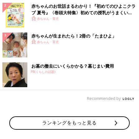
赤ちゃんのお世話まるわかり！『初めてのひよこクラ
ブ 夏号』〈巻頭大特集〉初めての授乳がうまくい
く！ おっぱい・ミルクの基本と夏のトラブル 解決テ
赤ちゃん・育児
ク
赤ちゃんが生まれたら！2冊の「たまひよ」
赤ちゃん・育児
お墓の撤去にいくらかかる？墓じまい費用
PR(くらしの話題)
Recommended by
ランキングをもっと見る