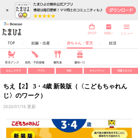
×
内祝い
SHOP
メニュー
TOP
妊娠・出産
赤ちゃん・育児
妊活
育児グッズ
病気・予防接種
離乳食
優待パス
ひよこクラブ
アプリ
SNS
キャンペーン
写真スタジオ
ちえ【2】 3・4歳 新装版（〈こどもちゃれん
じ〉のワーク）
2020/01/16
更新