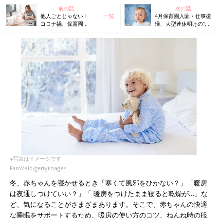
前の話
次の話
他人ごとじゃない！
一覧
4月保育園入園・仕事復
コロナ禍、保育園が
帰、大型連休明けの“夜
休園でねんねトラブ
泣き”解決策は？【米国
ルが急増中【米国
IPHI公認・乳幼児睡眠
IPHI公認・乳幼児睡
コンサルタント】
眠コンサルタント】
※写真はイメージです
FamVeld/gettyimages
冬、赤ちゃんを寝かせるとき「寒くて風邪をひかない？」「暖房
は夜通しつけていい？」「 暖房をつけたまま寝ると乾燥が…」な
ど、気になることがさまざまあります。そこで、赤ちゃんの快適
な睡眠をサポートするため、暖房の使い方のコツ、ねんね時の服