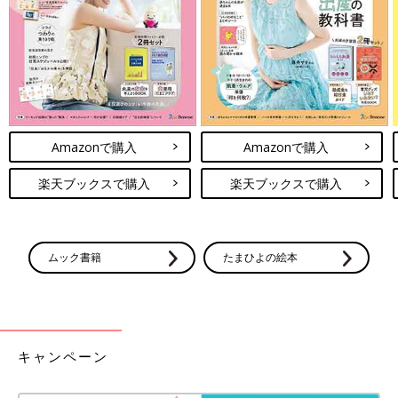
Amazonで購入
Amazonで購入
楽天ブックスで購入
楽天ブックスで購入
ムック書籍
たまひよの絵本
生地や縫製など、赤ちゃんの肌へのやさしさにとことんこだわっ
キャンペーン
たコンビ肌着です。
●愛波おくるみスリーパー