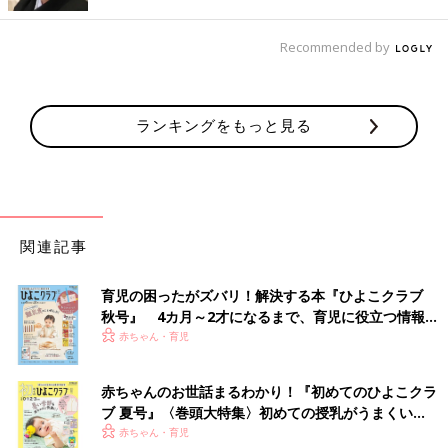
朝方の夜泣きや早朝起きは寒さが原因の場合も
Recommended by
冬場、赤ちゃんが朝の４～５時に
夜泣き
をしたり、早朝起きをす
る場合、室温が低すぎて、寒さで泣いたり起きたりしている可能
性があります。寝る前に暖房を切っている場合は、３時台に暖房
ランキングをもっと見る
を入れ、寝室を18～20度くらいに暖めて。タイマーがあれば活
用しましょう。
乾燥対策には湿度管理を工夫して
関連記事
暖房を朝までつけた状態にすると、気になるのは乾燥対策です。
肌やのどもカラカラになりますよね。風邪などの原因になるウイ
ルスは、乾燥した環境の中で活発になるともいわれています。
育児の困ったがズバリ！解決する本『ひよこクラブ
秋号』 4カ月～2才になるまで、育児に役立つ情報が
いっぱい！
部屋の湿度は40～60%くらいに
赤ちゃん・育児
冬は、何も対策をしない状態だと、湿度40％を保つことは、なか
赤ちゃんのお世話まるわかり！『初めてのひよこクラ
なか難しいと思います。ぜひ、加湿器などを活用し、湿度40～
ブ 夏号』〈巻頭大特集〉初めての授乳がうまくい
50%くらいを保つように調整しましょう。
く！ おっぱい・ミルクの基本と夏のトラブル 解決テ
赤ちゃん・育児