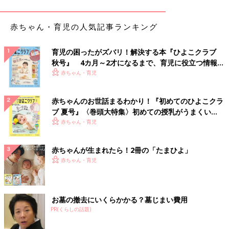
冬の寝室は20度前後をキープ
か？ 今回は、そんな0才代の“長時間の寝かし
つけ”を解決する方法を紹介します！
赤ちゃん・育児の人気記事ランキング
入眠時に部屋や寝床が寒いと、体の交感神経が体温を温めようと
作動し、興奮してなかなか寝つけなくなることがあります。
育児の困ったがズバリ！解決する本『ひよこクラブ
質のいい睡眠をとるための、冬の寝室の温度は20度前後が最適と
秋号』 4カ月～2才になるまで、育児に役立つ情報が
いわれています。16度以下になると、寒すぎて目覚めてしまうこ
いっぱい！
赤ちゃん・育児
とも。
朝方のいちばん寒くなる時間帯、４～５時ごろに室温が下がりす
赤ちゃんのお世話まるわかり！『初めてのひよこクラ
ぎないように注意しましょう。
ブ 夏号』〈巻頭大特集〉初めての授乳がうまくい
く！ おっぱい・ミルクの基本と夏のトラブル 解決テ
赤ちゃん・育児
寝かせる前の寝室は23度くらいに
ク
赤ちゃんが生まれたら！2冊の「たまひよ」
ねんねルーティン後、スムーズに入眠させるために、夜寝かせる
赤ちゃん・育児
寝室は23度くらいに暖めておきます。
夜中に、18～20度くらいに室温を保てるのであれば、数時間後
に暖房が切れるようタイマーをセットしてもいいでしょう。18～
お墓の撤去にいくらかかる？墓じまい費用
20度を保てない場合、暖房は20度くらいで朝までつけたままで
PR(くらしの話題)
OK。