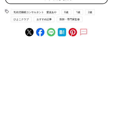
います。 二児の母。著書に『ママと赤ちゃんの
ぐっすり本』（講談社）、『マンガで読む ぐっ
乳幼児睡眠コンサルタント 愛波あや
0歳
1歳
2歳
すり眠る赤ちゃんの寝かせ方』（主婦の友社）
がある。現在『忙しくても能力がどんどん引き
ひよこクラブ
おすすめ記事
医師・専門家監修
出される 子どものためのベスト睡眠』
（KADOKAWA）発売中。
■Home Page
■Instagram ＠aya_aiba
■Twitter
■YOUTUBE 愛波あや「赤ちゃんねんねの専門チ
ャンネル」
【保存版】赤ちゃんがコテンと眠るには
コツがある！月齢別解説付き【米国IPHI
公認・乳幼児睡眠コンサルタント】
赤ちゃんの寝かしつけに1～2時間かかりイライ
ラしてしまう…、抱っこでやっと寝た！と思っ
て布団に下ろしたとたん、背中スイッチ発動で
また抱っこ（泣）。このような悩みを持ってい
るママやパパは少なくないのではないでしょう