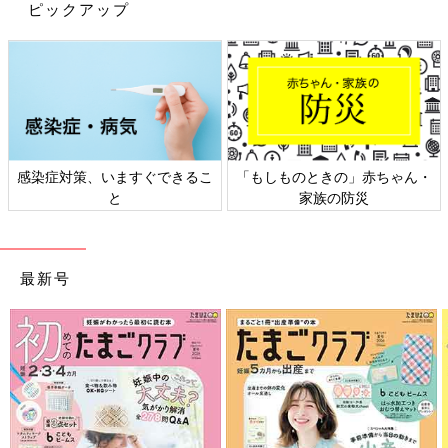
ピックアップ
1才以上もスリーパーの活用がベター
1歳以上になったら、掛け布団は使ってもいいでしょう。ただ
し、掛け布団やブランケットは足で蹴って、はだけてしまうこと
があります。
夜中にママ・パパが起きて体にかけ直すのは大変…。私はママ・
パパも、しっかり睡眠をとることが大切だと思っています。その
感染症対策、いますぐできるこ
「もしものときの」赤ちゃん・
点でもスリーパーがおすすめです。
と
家族の防災
【新生児～４カ月ごろの着せ方】
肌着（※ぐっすりパジャマ）＋厚手のロンパース＋スリーパー（※
最新号
愛波おくるみスリーパー）
※ご参考に、私の提案しているアイテムを紹介します
●ぐっすりパジャマ