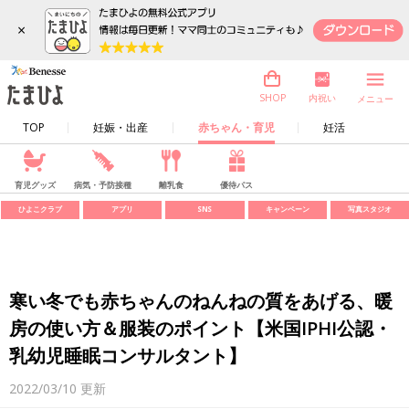
×
内祝い
SHOP
メニュー
TOP
妊娠・出産
赤ちゃん・育児
妊活
育児グッズ
病気・予防接種
離乳食
優待パス
ひよこクラブ
アプリ
SNS
キャンペーン
写真スタジオ
寒い冬でも赤ちゃんのねんねの質をあげる、暖
房の使い方＆服装のポイント【米国IPHI公認・
乳幼児睡眠コンサルタント】
2022/03/10
更新