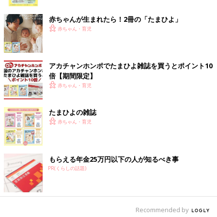
ク
ちなみに、わが家では、寝る前に23℃くらいに部屋を暖め暖房
赤ちゃんが生まれたら！2冊の「たまひよ」
を切ります。ただし、暖かい蒸気が出る加湿器を夜中ずっと稼働
赤ちゃん・育児
させています。
たまに明け方に、マイナス5度や10度とすごく寒くなる日も。そ
の寒さだと目が覚めてしまうので、寒い日は、暖房を一晩中入れ
アカチャンホンポでたまひよ雑誌を買うとポイント10
倍【期間限定】
ています。
赤ちゃん・育児
加湿器はカビ対策をしっかりと
たまひよの雑誌
加湿器は、暖かい蒸気が出るものと冷たい蒸気が出るものがあり
赤ちゃん・育児
ます。
商品によりますが、暖かい蒸気が出るタイプは、窓に結露が発生
しやすくなるものも。その場合、日中は必ず換気をし、カビが発
もらえる年金25万円以下の人が知るべき事
生しないようにしましょう。
PR(くらしの話題)
そのほか、赤ちゃんが蒸気を触ってやけどをしないように注意
し、各商品のお手入れ方法に従って、必要なケアを正しく行うこ
とも大切です。
Recommended by