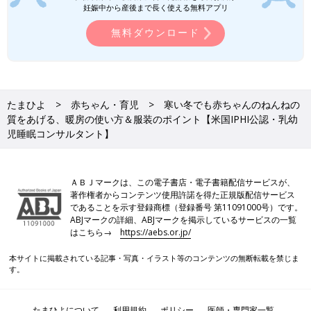
上半身をやさしく包んだまま、おむつ替えができるデザイン。寝
妊娠中から産後まで長く使える無料アプリ
返り後でも、手を出して使えるため、6カ月ごろまで使用可能。
無料ダウンロード
【4カ月ごろ～1歳ごろの着せ方】
肌着＋厚手のロンパース+スリーパー（※愛波スリーパー）
●愛波スリーパー
たまひよ
赤ちゃん・育児
寒い冬でも赤ちゃんのねんねの
質をあげる、暖房の使い方＆服装のポイント【米国IPHI公認・乳幼
児睡眠コンサルタント】
ＡＢＪマークは、この電子書店・電子書籍配信サービスが、
著作権者からコンテンツ使用許諾を得た正規版配信サービス
であることを示す登録商標（登録番号 第11091000号）です。
ABJマークの詳細、ABJマークを掲示しているサービスの一覧
はこちら→
https://aebs.or.jp/
本サイトに掲載されている記事・写真・イラスト等のコンテンツの無断転載を禁じま
す。
たまひよについて
利用規約
ポリシー
医師・専門家一覧