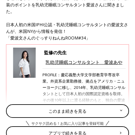
装のポイントを乳幼児睡眠コンサルタント愛波さんに聞きまし
た。
日本人初の米国IPHI公認・乳幼児睡眠コンサルタントの愛波文さ
んが、米国NYから情報を発信！
「愛波文さんのぐっすりねんねROOM#34」
監修の先生
乳幼児睡眠コンサルタント 愛波あや
PROFILE：慶応義塾大学文学部教育学専攻卒
業。外資系企業勤務後、拠点をアメリカ・ニュ
ーヨークに移し、2014年、乳幼児睡眠コンサル
タントとして日本人初の国際認定資格を取得。
その後10年以上に渡る経験のもと、独自の愛波
メソッドを創始。科学的根拠に基づいた睡眠改
このまま続きを見る
善法を提唱し、子どもの睡眠に関する悩みを解
決するために、オンラインや講演活動を通じて
サクサク読める！お気に入り記事を登録可能
累計約10万人に
寝かしつけ
メソッドを伝授。お
くるみスリーパーや遮光シートの開発も行って
アプリで続きを見る