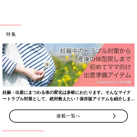
加湿器がない場合、湯で絞ったタオルを部屋に干したり、ボウル
に湯を入れて寝室に置いたりすることでも、効果はあるので試し
てみましょう。
特集
ねんねの服装にも要注意
寝室の温度・湿度に注意することは基本ですが、赤ちゃんの服装
も大切なポイント。寒いからといって厚着をさせることはいい睡
眠にとって逆効果です。
月齢に合わせて、スリーパーを活用
妊娠・出産にまつわる体の変化は多岐にわたります。そんなマイナ
寝室を18～20度に保つことを前提として、赤ちゃんの服装の目
ートラブル対策として、絶対教えたい！保存版アイテムを紹介しま
安を紹介します。
す。
窒息事故防止のため、
1才
未満の場合、掛け布団や毛布などの使
用は基本的にナシでOKです。とくに低月齢の時期は、寝床にぬ
連載一覧へ
いぐるみ、掛け布団やまくらなどを置かないことが大切です。
スリーパーは、はだける心配がないため、ねんね時におすすめし
ています。