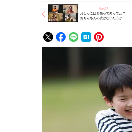
前の話
おしっこは無菌って知ってた？
おちんちんの皮はむいた方がい
い？【ママ・パパのためのおち
んちん講座】