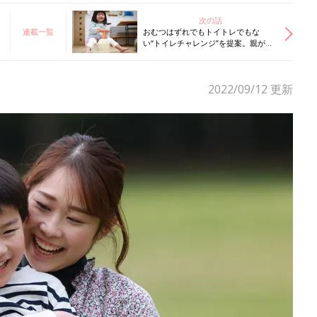
次の話
連載一覧
おむつはずれでもトイトレでもな
い“トイレチャレンジ”を提案。親が気
をつけたい大切なことって？【ママ泌
尿器科医】
2022/09/12
更新