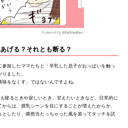
Powered by 
GliaStudios
てあげる？それとも断る？
M
u
t
に参加したママたちと「卒乳した息子がおっぱいを触っ
e
がりました。
興味をなくす」ではないんですよね。
後も寝るときや寂しいとき、甘えたいときなど、日常的に
てからは、授乳シーンを目にすることが増えたからか、
うとしたり、偶然当たっちゃった風を装ってタッチを試