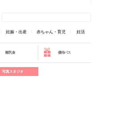
妊娠・出産
赤ちゃん・育児
妊活
離乳食
優待パス
写真スタジオ