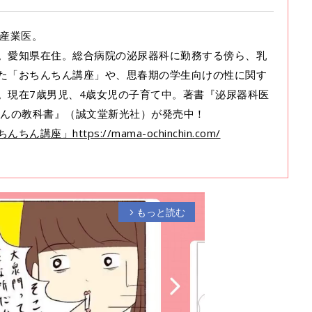
／産業医。
。愛知県在住。総合病院の泌尿器科に勤務する傍ら、乳
た「おちんちん講座」や、思春期の学生向けの性に関す
。現在7歳男児、4歳女児の子育て中。著書『泌尿器科医
ちんの教科書』（誠文堂新光社）が発売中！
講座」https://mama-ochinchin.com
/
もっと読む
arrow_forward_ios