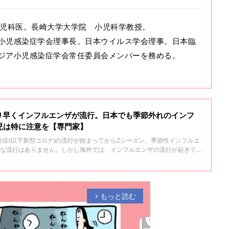
。小児科医。長崎大学大学院 小児科学教授。
小児感染症学会理事長。日本ウイルス学会理事。日本臨
ジア小児感染症学会常任委員会メンバーを務める。
り早くインフルエンザが流行。日本でも季節外れのインフ
幼児は特に注意を【専門家】
症(以下新型コロナ)の流行が始まってから2シーズン、季節性インフルエ
きな流行はありません。しかし海外では、インフルエンザの流行が起きて
ルエンザが流行するのでしょうか。長崎大学大学院 小児科学教授 森内
行について聞きました。森内先生は、日本小児感染症学会理事長を務めて
もっと読む
arrow_forward_ios