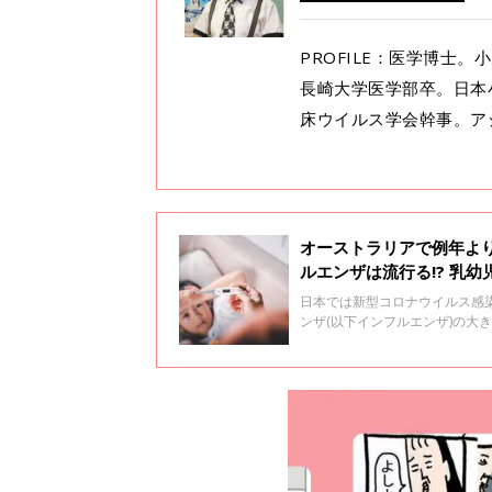
PROFILE：医学博士
長崎大学医学部卒。日本
床ウイルス学会幹事。ア
オーストラリアで例年よ
ルエンザは流行る!? 乳
日本では新型コロナウイルス感染
ンザ(以下インフルエンザ)の大
います。今年は日本でもインフ
浩幸先生にインフルエンザの流
います。