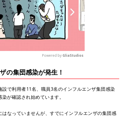
Powered by 
GliaStudios
ザの集団感染が発生！
M
u
t
祉施設で利用者11名、職員3名のインフルエンザ集団感染
e
感染が確認され始めています。
ースにはなっていませんが、すでにインフルエンザの集団感