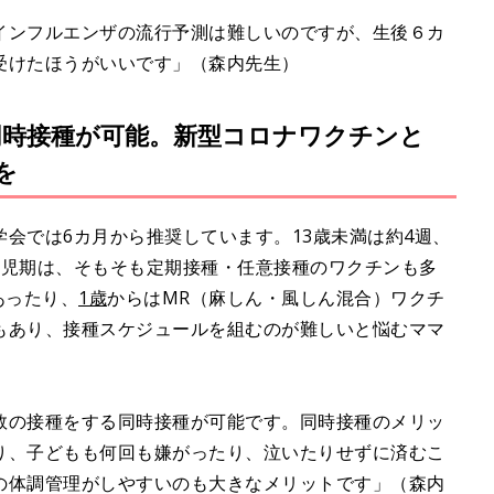
インフルエンザの流行予測は難しいのですが、生後６カ
受けたほうがいいです」（森内先生）
時接種が可能。新型コロナワクチンと
を
会では6カ月から推奨しています。13歳未満は約4週、
幼児期は、そもそも定期接種・任意接種のワクチンも多
あったり、
1歳
からはMR（麻しん・風しん混合）ワクチ
もあり、接種スケジュールを組むのが難しいと悩むママ
数の接種をする同時接種が可能です。同時接種のメリッ
り、子どもも何回も嫌がったり、泣いたりせずに済むこ
の体調管理がしやすいのも大きなメリットです」（森内