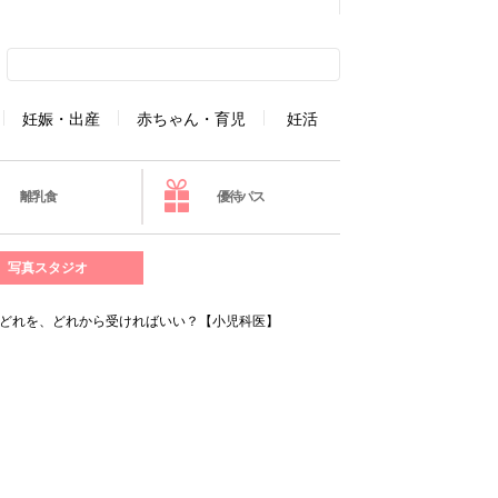
妊娠・出産
赤ちゃん・育児
妊活
離乳食
優待パス
写真スタジオ
･どれを、どれから受ければいい？【小児科医】