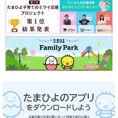
●材料は、2019年通知の厚生労働省策定「
授乳
・離乳の支援ガイ
ド」を目安に、作りやすい分量にしています。赤ちゃんの食べら
れる量・かたさなどには個人差があるので、その子に合ったペー
スで進めましょう。なお、食物アレルギーと診断されている場合
は、医師の指導、指示に従ってください。
●だし汁や野菜スープ、水、湯などの水分量は出来上がり量を目
安にしています。使う鍋の大きさや火力、食材に含まれる水分量
などによって、途中で水分がたりなくなるような場合は、適宜水
分をたして焦げないようにご注意ください。
●水やだし汁の量は目安です。仕上がりが水分が少なく食べにく
いときは、水分をたして再度短時間加熱して調節してください。
●だし汁、野菜スープなどは手作りかベビーフードを使ってくだ
さい。
●湯で溶いた粉ミルクは、粉ミルク缶に記載された指示どおりに
調乳したものを使ってください。
●水溶き片栗粉は片栗粉1に対し、水3の割合で溶いたものです。
●材料内の鶏卵はMサイズ、じゃがいもやトマトなどの野菜は中
玉が基本です。計量は1カップ＝200mL、大さじ1＝15mL、小さ
じ1＝5mLが基本です。グラム表記は標準サイズの食材で算出し
たものです。
●食材は皮をむく、へた・すじを取り除く、種やわた・芯・骨を
妊娠日数や生後日数に合った情報を毎日お届け