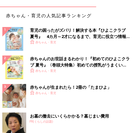
（3）器に（1）、（2）を盛る。
赤ちゃん・育児の人気記事ランキング
白菜とみかんのヨーグルトのせ （離乳中
期 7～8カ月ごろ）
育児の困ったがズバリ！解決する本『ひよこクラブ
夏号』 4カ月～2才になるまで、育児に役立つ情報が
【離乳中期 7～8カ月ごろ】 白菜とみかんの相
性のよさに驚き！「白菜とみかんのヨーグルト
いっぱい！
赤ちゃん・育児
のせ 」 離乳食の副菜におすすめ。
赤ちゃんのお世話まるわかり！『初めてのひよこクラ
●監修／
太田百合子先生（管理栄養士）
ブ 夏号』〈巻頭大特集〉初めての授乳がうまくい
●参照／初めてママ＆パパのための365日の離乳食カレンダー
く！ おっぱい・ミルクの基本と夏のトラブル 解決テ
赤ちゃん・育児
ク
赤ちゃんが生まれたら！2冊の「たまひよ」
初めてママ＆パパのための365日の離乳食カレンダ
赤ちゃん・育児
ー
お墓の撤去にいくらかかる？墓じまい費用
PR(くらしの話題)