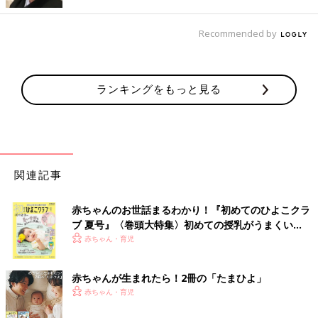
Recommended by
ランキングをもっと見る
関連記事
赤ちゃんのお世話まるわかり！『初めてのひよこクラ
ブ 夏号』〈巻頭大特集〉初めての授乳がうまくい
●初めてママ＆パパのための 365日の離乳食カレンダー
く！ おっぱい・ミルクの基本と夏のトラブル 解決テ
赤ちゃん・育児
ク
Amazonで見る
赤ちゃんが生まれたら！2冊の「たまひよ」
赤ちゃん・育児
楽天ブックスで見る