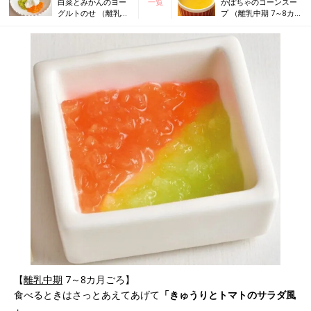
白菜とみかんのヨー
一覧
かぼちゃのコーンスー
グルトのせ （離乳中
プ （離乳中期 7～8カ
期 7～8カ月ごろ）
月ごろ）
【
離乳中期
7～8カ月ごろ】
食べるときはさっとあえてあげて
「きゅうりとトマトのサラダ風
」