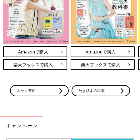
ださい。
電子レンジについて
●電子レンジは600Wが基準です。電子レンジが600W以外のワッ
ト数の場合、加熱時間はメーカーにお問い合わせください。電子
レンジは機種により加熱時間が違います。初めはレシピより短い
Amazonで購入
Amazonで購入
時間で加熱し、様子を見ながら加熱時間を調節しましょう。
●電子レンジで液体を加熱するとき、沸点に達していても沸騰し
楽天ブックスで購入
楽天ブックスで購入
ない場合がごくまれにあります。この状態の液体がちょっとした
刺激で急激に沸騰を起こし、液体が激しく飛び散ることがありま
す(＝突沸現象)。やけどの原因になりますので、ご注意くださ
い。
ムック書籍
たまひよの絵本
●電子レンジを使う際は、広口の耐熱容器に入れて水分を加え、
ふんわりとラップをかけて加熱することを前提としています。
離乳食レシピについて
キャンペーン
●レシピは1回分が基本です。