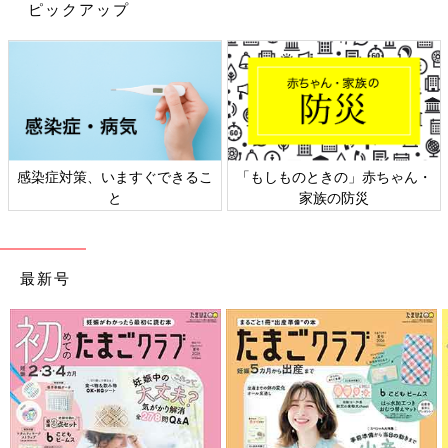
ミン類を含む食材を使った、体の調子を整える
ピックアップ
ビタミンのレシピをご紹介。きゅうりとなすの
チーズボール
きゅうりとトマトのジュレ 作り方・レ
シピ 離乳食中期 7～8ヶ月ごろ
7,8ヶ月ごろから使える、野菜や果物などビタ
ミン類を含む食材を使った、体の調子を整える
ビタミンのレシピをご紹介。きゅうりとトマト
感染症対策、いますぐできるこ
「もしものときの」赤ちゃん・
のジュレ
と
家族の防災
離乳中期 7～8カ月ごろ「きゅうり」のレシピ一
覧はこちら
最新号
作る前に必ず読んで！＜離乳食のお約束＞
このレシピの離乳食の考え方や材料の下ごしらえ、電子レンジの
使い方などについての注意事項を説明しています。
調理前に必ずお読みになり、ご家庭の状況に合わせて活用してく