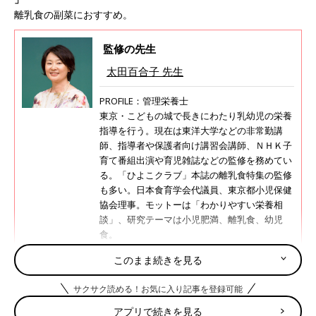
離乳食の副菜におすすめ。
監修の先生
太田百合子 先生
PROFILE：管理栄養士
東京・こどもの城で長きにわたり乳幼児の栄養
指導を行う。現在は東洋大学などの非常勤講
師、指導者や保護者向け講習会講師、ＮＨＫ子
育て番組出演や育児雑誌などの監修を務めてい
る。「ひよこクラブ」本誌の離乳食特集の監修
も多い。日本食育学会代議員、東京都小児保健
協会理事。モットーは「わかりやすい栄養相
談」、研究テーマは小児肥満、離乳食、幼児
食。
太田百合子先生の監修記事・書籍
このまま続きを見る
サクサク読める！お気に入り記事を登録可能
アプリで続きを見る
調理前にお読みください＜離乳食のお約束＞