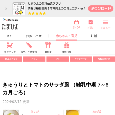
×
内祝い
SHOP
メニュー
TOP
妊娠・出産
赤ちゃん・育児
妊活
育児グッズ
病気・予防接種
離乳食
優待パス
ひよこクラブ
アプリ
SNS
キャンペーン
写真スタジオ
きゅうりとトマトのサラダ風 （離乳中期 7～8
カ月ごろ）
2024/02/15
更新
前の話
次の話