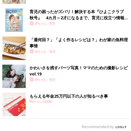
育児の困ったがズバリ！解決する本『ひよこクラブ
離乳中期 7～8カ月ごろのレシピ
秋号』 4カ月～2才になるまで、育児に役立つ情報が
いっぱい！
赤ちゃん・育児
ごはんオムレツ 作り方・レシピ 離乳食
「週何回？」「よく作るレシピは？」わが家の魚料理
中期 7～8ヶ月ごろ
事情
7,8ヶ月ごろから使える、米、めん、パンなど
赤ちゃん・育児
炭水化物を含む食材を使った、エネルギー源に
なる炭水化物のレシピをご紹介。ごはんオムレ
ツ
かわいさを残すパーツ写真！ママのための撮影レシピ
vol.19
ブロッコリーとオレンジのヨーグルトサ
赤ちゃん・育児
ラダ 作り方・レシピ 離乳食中期 7～8
ヶ月ごろ
7,8ヶ月ごろから使える、野菜や果物などビタ
もらえる年金25万円以下の人が知るべき事
ミン類を含む食材を使った、体の調子を整える
ビタミンのレシピをご紹介。ブロッコリーとオ
PR(くらしの話題)
レンジのヨーグルトサラダ
しらすとキャベツの豆腐グラタン 作り
方・レシピ 離乳食中期 7～8ヶ月ごろ
Recommended by