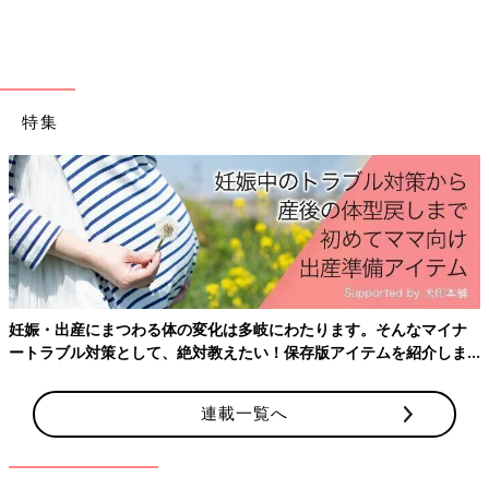
7,8ヶ月ごろから使える、魚、肉、豆腐などタ
ンパク質を含む食材を使った、体をつくるタン
パク質のレシピをご紹介。しらすとキャベツの
豆腐グラタン
離乳中期 7～8カ月ごろのレシピ一覧はこちら
特集
離乳中期 7～8カ月ごろ「きゅうり」のレシピ
きゅうりとトマトのサラダ 作り方・レ
シピ 離乳食中期 7～8ヶ月ごろ
7,8ヶ月ごろから使える、野菜や果物などビタ
妊娠・出産にまつわる体の変化は多岐にわたります。そんなマイナ
ミン類を含む食材を使った、体の調子を整える
ートラブル対策として、絶対教えたい！保存版アイテムを紹介しま
ビタミンのレシピをご紹介。きゅうりとトマト
す。
のサラダ
連載一覧へ
きゅうりとなすのチーズボール 作り
方・レシピ 離乳食中期 7～8ヶ月ごろ
7,8ヶ月ごろから使える、野菜や果物などビタ