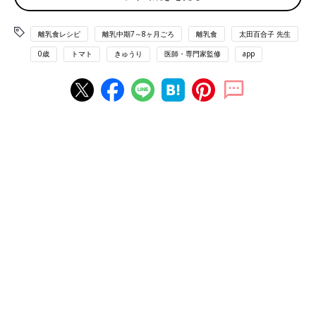
離乳食の「下ごしらえ」の方法はここから確認してください
離乳食レシピ
離乳中期7～8ヶ月ごろ
離乳食
太田百合子 先生
0歳
トマト
きゅうり
医師・専門家監修
app
きゅうりとトマトのサラダ風 レシピ
離乳中期 7～8カ月ごろから使える「きゅうりとトマトのサラダ
風 」のレシピをご紹介。
材料
・きゅうり…1cm長さ1個（5g）
・トマト…7mm幅のくし形切り1個（5g）
作り方
（1）きゅうりは皮をむいてすりおろす。
（2）トマトは皮をむいて種を取り除き、みじん切りにする。