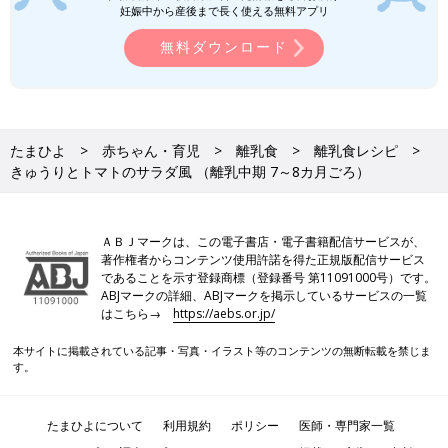
妊娠中から産後まで長く使える無料アプリ
取り除くなどの下ごしらえが済んだものを使用しています。
●1回の食事で食べさせる初めての食材は1種類とし、食物アレル
無料ダウンロード
ギーに注意をして少量ずつ与えるのが基本です。食べ慣れた食材
となら混ぜてもいいでしょう。
離乳食の「時期・食材別大きさの目安」はこち
たまひよ
赤ちゃん・育児
離乳食
離乳食レシピ
ら！
きゅうりとトマトのサラダ風 （離乳中期 7～8カ月ごろ）
いつから？進め方は？初期から完了期まで 食
材・レシピも動画で分かる きほんの離乳食
ＡＢＪマークは、この電子書店・電子書籍配信サービスが、
著作権者からコンテンツ使用許諾を得た正規版配信サービス
であることを示す登録商標（登録番号 第11091000号）です。
前の話
次の話
ABJマークの詳細、ABJマークを掲示しているサービスの一覧
白菜とみかんのヨー
一覧
かぼちゃのコーンスー
はこちら→
https://aebs.or.jp/
グルトのせ （離乳中
プ （離乳中期 7～8カ
期 7～8カ月ごろ）
月ごろ）
本サイトに掲載されている記事・写真・イラスト等のコンテンツの無断転載を禁じま
す。
たまひよについて
利用規約
ポリシー
医師・専門家一覧