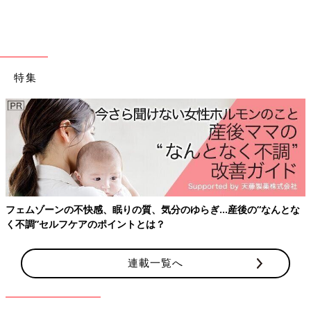
7,8ヶ月ごろから使える、魚、肉、豆腐などタ
ンパク質を含む食材を使った、体をつくるタン
パク質のレシピをご紹介。しらすとキャベツの
豆腐グラタン
離乳中期 7～8カ月ごろのレシピ一覧はこちら
特集
離乳中期 7～8カ月ごろ「きゅうり」のレシピ
きゅうりとトマトのサラダ 作り方・レ
シピ 離乳食中期 7～8ヶ月ごろ
7,8ヶ月ごろから使える、野菜や果物などビタ
フェムゾーンの不快感、眠りの質、気分のゆらぎ…産後の“なんとな
ミン類を含む食材を使った、体の調子を整える
く不調”セルフケアのポイントとは？
ビタミンのレシピをご紹介。きゅうりとトマト
のサラダ
連載一覧へ
きゅうりとなすのチーズボール 作り
方・レシピ 離乳食中期 7～8ヶ月ごろ
7,8ヶ月ごろから使える、野菜や果物などビタ