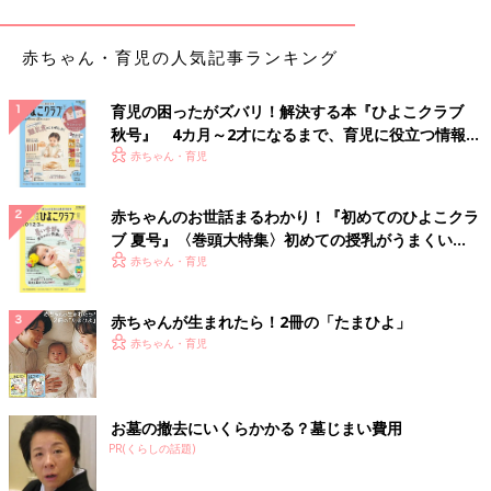
（3）器に（1）、（2）を盛る。
赤ちゃん・育児の人気記事ランキング
白菜とみかんのヨーグルトのせ （離乳中
期 7～8カ月ごろ）
育児の困ったがズバリ！解決する本『ひよこクラブ
秋号』 4カ月～2才になるまで、育児に役立つ情報が
【離乳中期 7～8カ月ごろ】 白菜とみかんの相
性のよさに驚き！「白菜とみかんのヨーグルト
いっぱい！
赤ちゃん・育児
のせ 」 離乳食の副菜におすすめ。
赤ちゃんのお世話まるわかり！『初めてのひよこクラ
●監修／
太田百合子先生（管理栄養士）
ブ 夏号』〈巻頭大特集〉初めての授乳がうまくい
●参照／初めてママ＆パパのための365日の離乳食カレンダー
く！ おっぱい・ミルクの基本と夏のトラブル 解決テ
赤ちゃん・育児
ク
赤ちゃんが生まれたら！2冊の「たまひよ」
初めてママ＆パパのための365日の離乳食カレンダ
赤ちゃん・育児
ー
お墓の撤去にいくらかかる？墓じまい費用
PR(くらしの話題)