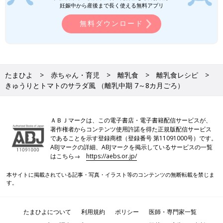
妊娠中から産後まで長く使える無料アプリ
取り除くなどの下ごしらえが済んだものを使用しています。
●1回の食事で食べさせる初めての食材は1種類とし、食物アレル
無料ダウンロード
ギーに注意をして少量ずつ与えるのが基本です。食べ慣れた食材
となら混ぜてもいいでしょう。
離乳食の「時期・食材別大きさの目安」はこち
たまひよ
赤ちゃん・育児
離乳食
離乳食レシピ
ら！
きゅうりとトマトのサラダ風 （離乳中期 7～8カ月ごろ）
いつから？進め方は？初期から完了期まで 食
材・レシピも動画で分かる きほんの離乳食
ＡＢＪマークは、この電子書店・電子書籍配信サービスが、
著作権者からコンテンツ使用許諾を得た正規版配信サービス
であることを示す登録商標（登録番号 第11091000号）です。
前の話
次の話
ABJマークの詳細、ABJマークを掲示しているサービスの一覧
白菜とみかんのヨー
一覧
かぼちゃのコーンスー
はこちら→
https://aebs.or.jp/
グルトのせ （離乳中
プ （離乳中期 7～8カ
期 7～8カ月ごろ）
月ごろ）
本サイトに掲載されている記事・写真・イラスト等のコンテンツの無断転載を禁じま
す。
たまひよについて
利用規約
ポリシー
医師・専門家一覧