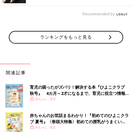
Recommended by
ランキングをもっと見る
関連記事
育児の困ったがズバリ！解決する本『ひよこクラブ
秋号』 4カ月～2才になるまで、育児に役立つ情報が
●初めてママ＆パパのための 365日の離乳食カレンダー
いっぱい！
赤ちゃん・育児
Amazonで見る
赤ちゃんのお世話まるわかり！『初めてのひよこクラ
ブ 夏号』〈巻頭大特集〉初めての授乳がうまくい
楽天ブックスで見る
く！ おっぱい・ミルクの基本と夏のトラブル 解決テ
赤ちゃん・育児