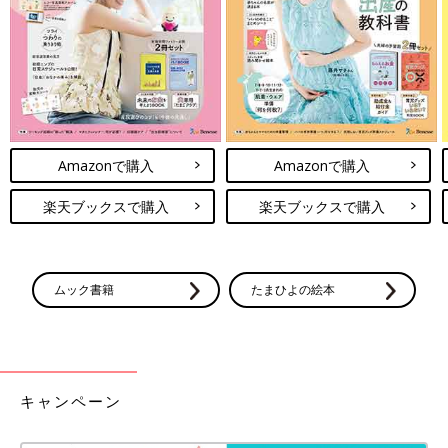
ださい。
電子レンジについて
●電子レンジは600Wが基準です。電子レンジが600W以外のワッ
ト数の場合、加熱時間はメーカーにお問い合わせください。電子
レンジは機種により加熱時間が違います。初めはレシピより短い
Amazonで購入
Amazonで購入
時間で加熱し、様子を見ながら加熱時間を調節しましょう。
●電子レンジで液体を加熱するとき、沸点に達していても沸騰し
楽天ブックスで購入
楽天ブックスで購入
ない場合がごくまれにあります。この状態の液体がちょっとした
刺激で急激に沸騰を起こし、液体が激しく飛び散ることがありま
す(＝突沸現象)。やけどの原因になりますので、ご注意くださ
い。
ムック書籍
たまひよの絵本
●電子レンジを使う際は、広口の耐熱容器に入れて水分を加え、
ふんわりとラップをかけて加熱することを前提としています。
離乳食レシピについて
キャンペーン
●レシピは1回分が基本です。