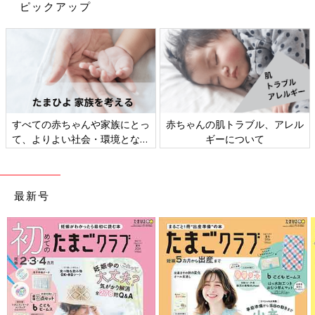
ミン類を含む食材を使った、体の調子を整える
ピックアップ
ビタミンのレシピをご紹介。きゅうりとなすの
チーズボール
きゅうりとトマトのジュレ 作り方・レ
シピ 離乳食中期 7～8ヶ月ごろ
7,8ヶ月ごろから使える、野菜や果物などビタ
ミン類を含む食材を使った、体の調子を整える
ビタミンのレシピをご紹介。きゅうりとトマト
すべての赤ちゃんや家族にとっ
赤ちゃんの肌トラブル、アレル
のジュレ
て、よりよい社会・環境となる
ギーについて
ことをめざしてさまざまな課題
離乳中期 7～8カ月ごろ「きゅうり」のレシピ一
を取材し、発信していきます
覧はこちら
最新号
作る前に必ず読んで！＜離乳食のお約束＞
このレシピの離乳食の考え方や材料の下ごしらえ、電子レンジの
使い方などについての注意事項を説明しています。
調理前に必ずお読みになり、ご家庭の状況に合わせて活用してく