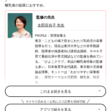
離乳食の副菜におすすめ。
監修の先生
太田百合子 先生
PROFILE：管理栄養士
東京・こどもの城で長きにわたり乳幼児の栄養
指導を行う。現在は東洋大学などの非常勤講
師、指導者や保護者向け講習会講師、ＮＨＫ子
育て番組出演や育児雑誌などの監修を務めてい
る。「ひよこクラブ」本誌の離乳食特集の監修
も多い。日本食育学会代議員、東京都小児保健
協会理事。モットーは「わかりやすい栄養相
談」、研究テーマは小児肥満、離乳食、幼児
食。
太田百合子先生の監修記事・書籍
このまま続きを見る
サクサク読める！お気に入り記事を登録可能
アプリで続きを見る
調理前にお読みください＜離乳食のお約束＞