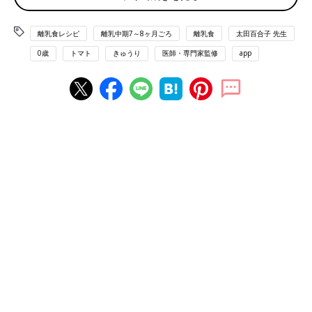
離乳食の「下ごしらえ」の方法はここから確認してください
離乳食レシピ
離乳中期7～8ヶ月ごろ
離乳食
太田百合子 先生
0歳
トマト
きゅうり
医師・専門家監修
app
きゅうりとトマトのサラダ風 レシピ
離乳中期 7～8カ月ごろから使える「きゅうりとトマトのサラダ
風 」のレシピをご紹介。
材料
・きゅうり…1cm長さ1個（5g）
・トマト…7mm幅のくし形切り1個（5g）
作り方
（1）きゅうりは皮をむいてすりおろす。
（2）トマトは皮をむいて種を取り除き、みじん切りにする。