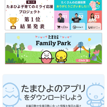
●材料は、2019年通知の厚生労働省策定「
授乳
・離乳の支援ガイ
ド」を目安に、作りやすい分量にしています。赤ちゃんの食べら
れる量・かたさなどには個人差があるので、その子に合ったペー
スで進めましょう。なお、食物アレルギーと診断されている場合
は、医師の指導、指示に従ってください。
●だし汁や野菜スープ、水、湯などの水分量は出来上がり量を目
安にしています。使う鍋の大きさや火力、食材に含まれる水分量
などによって、途中で水分がたりなくなるような場合は、適宜水
分をたして焦げないようにご注意ください。
●水やだし汁の量は目安です。仕上がりが水分が少なく食べにく
いときは、水分をたして再度短時間加熱して調節してください。
●だし汁、野菜スープなどは手作りかベビーフードを使ってくだ
さい。
●湯で溶いた粉ミルクは、粉ミルク缶に記載された指示どおりに
調乳したものを使ってください。
●水溶き片栗粉は片栗粉1に対し、水3の割合で溶いたものです。
●材料内の鶏卵はMサイズ、じゃがいもやトマトなどの野菜は中
玉が基本です。計量は1カップ＝200mL、大さじ1＝15mL、小さ
じ1＝5mLが基本です。グラム表記は標準サイズの食材で算出し
たものです。
●食材は皮をむく、へた・すじを取り除く、種やわた・芯・骨を
妊娠日数や生後日数に合った情報を毎日お届け