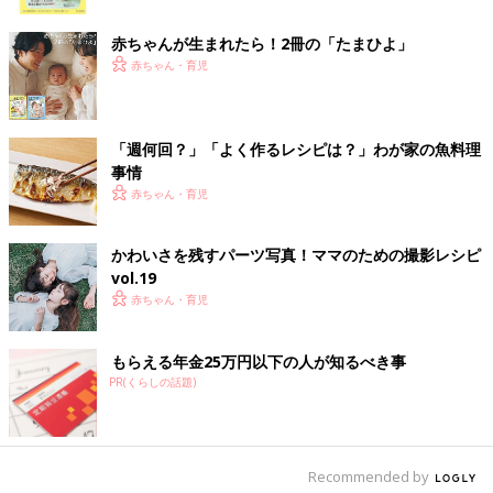
ク
赤ちゃんが生まれたら！2冊の「たまひよ」
離乳中期 7～8カ月ごろのレシピ
赤ちゃん・育児
ごはんオムレツ 作り方・レシピ 離乳食
「週何回？」「よく作るレシピは？」わが家の魚料理
中期 7～8ヶ月ごろ
事情
7,8ヶ月ごろから使える、米、めん、パンなど
赤ちゃん・育児
炭水化物を含む食材を使った、エネルギー源に
なる炭水化物のレシピをご紹介。ごはんオムレ
ツ
かわいさを残すパーツ写真！ママのための撮影レシピ
vol.19
ブロッコリーとオレンジのヨーグルトサ
赤ちゃん・育児
ラダ 作り方・レシピ 離乳食中期 7～8
ヶ月ごろ
7,8ヶ月ごろから使える、野菜や果物などビタ
もらえる年金25万円以下の人が知るべき事
ミン類を含む食材を使った、体の調子を整える
ビタミンのレシピをご紹介。ブロッコリーとオ
PR(くらしの話題)
レンジのヨーグルトサラダ
しらすとキャベツの豆腐グラタン 作り
方・レシピ 離乳食中期 7～8ヶ月ごろ
Recommended by