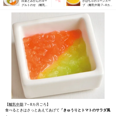
白菜とみかんのヨー
一覧
かぼちゃのコーンスー
グルトのせ （離乳中
プ （離乳中期 7～8カ
期 7～8カ月ごろ）
月ごろ）
【
離乳中期
7～8カ月ごろ】
食べるときはさっとあえてあげて
「きゅうりとトマトのサラダ風
」