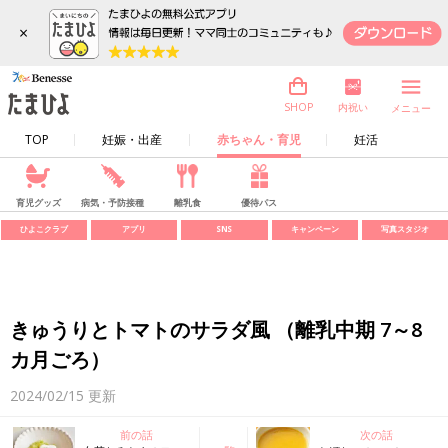
×
内祝い
SHOP
メニュー
TOP
妊娠・出産
赤ちゃん・育児
妊活
育児グッズ
病気・予防接種
離乳食
優待パス
ひよこクラブ
アプリ
SNS
キャンペーン
写真スタジオ
きゅうりとトマトのサラダ風 （離乳中期 7～8
カ月ごろ）
2024/02/15
更新
前の話
次の話