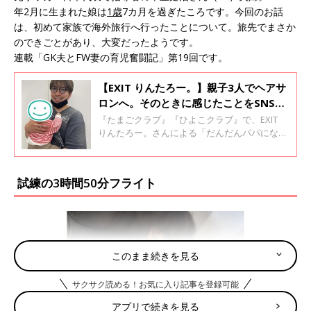
年2月に生まれた娘は
1歳
7カ月を過ぎたころです。今回のお話
は、初めて家族で海外旅行へ行ったことについて。旅先でまさか
のできごとがあり、大変だったようです。
連載「GK夫とFW妻の育児奮闘記」第19回です。
【EXIT りんたろー。】親子3人でヘアサ
ロンへ。そのときに感じたことをSNSに
投稿すると、大きな反響が･･･
『たまごクラブ』『ひよこクラブ』で、EXIT
りんたろー。さんによる「だんだんパパになっ
ていく」が好評連載中です。第10回目のテーマ
は「美容」について。妻・杏奈さん、赤ちゃん
と一緒にヘアサロンを訪れたりんたろー。さ
試練の3時間50分フライト
ん。髪色を変えたところ、赤ちゃんがギャン泣
き！ そのときに感じたことをSNSに投稿する
と、大きな反響が･･･。育児とセルフケアにつ
いて、思うところを語ります！
このまま続きを見る
サクサク読める！お気に入り記事を登録可能
アプリで続きを見る