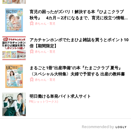
ろきょろと観察して、楽しんでくれたようです。
育児の困ったがズバリ！解決する本『ひよこクラブ
楽しみにしていた食事。まさかのほぼテイクアウト
秋号』 4カ月～2才になるまで、育児に役立つ情報が
いっぱい！
赤ちゃん・育児
に
アカチャンホンポでたまひよ雑誌を買うとポイント10
倍【期間限定】
赤ちゃん・育児
まるごと1冊“出産準備”の本『たまごクラブ 夏号』
〈スペシャル大特集〉夫婦で予習する 出産の教科書
赤ちゃん・育児
明日働ける単発バイト求人サイト
PR(ショットワークス)
Recommended by
水族館は長い水槽のトンネルがあって、洞窟のようでした。