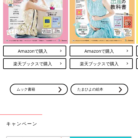
ホテルマンやお店の人たちは、家族連れにとってもフレンドリ
ー。娘は、ホテルのロビーにいた男性のことをすごく好きになっ
て、彼を見かけるとすぐにハイタッチしに駆け寄っていました。
彼も娘を見ると笑顔で対応してくれて、とっても優しかったで
す。
初めての子連れ海外旅行は、イメージしていたようなリフレッシ
Amazonで購入
Amazonで購入
ュする感じとはほど遠く、なんだか大変でした。私も本並さんも
疲れ果てちゃったけど、でも家族で一緒にたくさんの初めてを経
楽天ブックスで購入
楽天ブックスで購入
験できたことはよかったと思います。
写真を見かえしてみると、旅行に行く前と帰ってきてからでは、
娘の顔つきがちょっと成長したように感じます。大変ではあった
ムック書籍
たまひよの絵本
けど、家族のいい思い出になりました。
高熱が2~3日続いた後、発疹が
キャンペーン