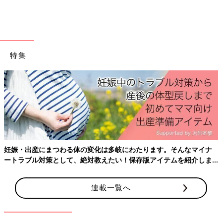
せっかくの海外旅行だから、外食でおいしいものを食べたい！と
思っていたんですが、娘がホテルの朝食のブッフェなどの食事を
ほとんど食べてくれないというまさかの事態に。朝食ブッフェで
娘が食べたものは、なんときゅうりだけ！持っていたレトルトの
離乳食をあたためても、ちっとも食べなくて･･･。しかたないか
特集
ら、ホテルの近くの日本料理屋さんでうどんをテイクアウトした
り、おにぎりを買ってきて部屋で食べさせました。
そんな状況だったので、大人も娘に合わせ、ほとんどテイクアウ
トしてホテルの部屋で食べました。日本食を探して、最近グアム
にできたドン・キホーテに行ってみたら、そこのフードコートが
すごく充実していて助かりました。そのフードコートで焼きいも
やおにぎりやうどんを買ったんですが、すごくおいしかったんで
妊娠・出産にまつわる体の変化は多岐にわたります。そんなマイナ
す。でも、せっかくグアムにきていてドンキホーテに行ってうど
ートラブル対策として、絶対教えたい！保存版アイテムを紹介しま
んを食べるって･･･日本にいるのと変わらないね、と本並さんと
す。
笑いました。
結局みんなでレストランで食事をしたのは、最終日の夜だけでし
連載一覧へ
た。
ファミリーに親切なグアム