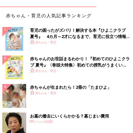
化のせいだったのかなぁ。今回は4時間ぐらいだったからまだよ
かったけれど、もっと長距離移動だったらきっと大変だったろう
赤ちゃん・育児の人気記事ランキング
な〜と思います。
育児の困ったがズバリ！解決する本『ひよこクラブ
グアムで海＆砂浜デビュー！
夏号』 4カ月～2才になるまで、育児に役立つ情報が
いっぱい！
赤ちゃん・育児
赤ちゃんのお世話まるわかり！『初めてのひよこクラ
ブ 夏号』〈巻頭大特集〉初めての授乳がうまくい
く！ おっぱい・ミルクの基本と夏のトラブル 解決テ
赤ちゃん・育児
ク
赤ちゃんが生まれたら！2冊の「たまひよ」
赤ちゃん・育児
お墓の撤去にいくらかかる？墓じまい費用
PR(くらしの話題)