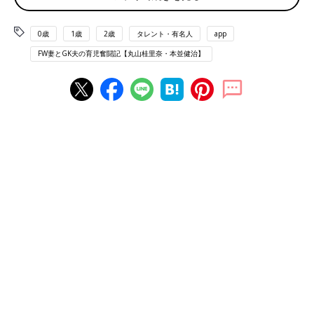
0歳
1歳
2歳
タレント・有名人
app
FW妻とGK夫の育児奮闘記【丸山桂里奈・本並健治】
初めてのフライト。最初はすやすやねてくれたけれど･･･。
先日、家族で初めて海外旅行に行きました。4泊5日のグアム旅行
です。もう、何もかも初めてづくしの旅でした。まず、いつも車
移動をする娘にとって、飛行機もそうだし、公共交通機関を利用
すること自体が初めてです。グアムまでの飛行機のフライト時間
は4時間弱。できるだけおとなしく過ごせるように、新しい本や
おもちゃ、飲み物やゼリーなどを準備しました。子連れ旅行は、
子どものために準備するものがすごく多くなりますよね。
4時間弱の成田―グアムのフライトでは、始めは窓から見える景
色を見たりして落ち着いていて、そのうち本並さんに抱かれてす
やすや寝てくれてほっとしていました。ところが、もうすぐ到着
するころになって、起きてぐずぐずに。着陸するときの気圧の変