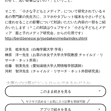
わせて、悪い影響はないの？」ということ。
そこで、「小さな子どもとメディア」について研究されている４
名の専門家の先生方に、スマホやタブレット端末を小さい子ども
に使わせることの影響について対談いただいた内容の一部をご紹
介いたします（＊この対談はウェブサイト「小さな子どもとメデ
ィア 親と子のメディア研究会」からの引用です）
http://berd.benesse.jp/jisedaiken/media/index.shtml
汐見 稔幸先生（白梅学園大学 学長）
榊原 洋一先生（お茶の水女子大学大学院教授 チャイルド・リ
サーチ・ネット所長）
佐藤 朝美先生（愛知淑徳大学人間情報学部講師）
河村 智洋先生（チャイルド・リサーチ・ネット外部研究員）
大事なのは親がコントロールできるかどうか
このまま続きを見る
――― このところ、スマホやタブレットを小さい子どもに使わ
せることについて話題になりますが、どのようにお考えでしょう
サクサク読める！お気に入り記事を登録可能
か？
アプリで続きを見る