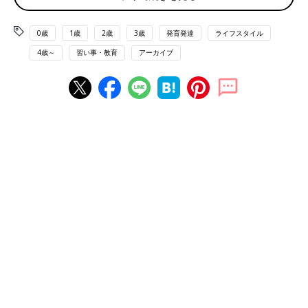
（榊原）私は「子どもにスマートフォンなどの新しいメディアを
視聴させてはいけない」という風潮の根拠になっていると思われ
0歳
1歳
2歳
3歳
発育発達
ライフスタイル
る論文等にひと通り目を通しましたが、子どもの言語発達に直接
4歳～
習い事・教育
アーカイブ
的に害を及ぼしたり、学力が低下すると断言しているデータや論
文はありませんでした。新しいメディアに対する不安から、「ス
マートフォンは子どもの発育によくない」とする声もあるようで
すが、私自身は、
常識的な使い方さえしていれば心配する必要は
ない
と考えています。
（佐藤）ただ、例えばスマートフォンを子どもに渡しっぱなしに
して、それに子守をさせるのは非常に問題です。親子のコミュニ
ケーションがなくなってしまいますから。
（榊原）それは決してやってはいけない使い方です。問題は使い
方なのだと思いますね。
新しいメディアを恐れているのは大人だけ
――― ではどんなことに気をつけて使えばいいのでしょうか？