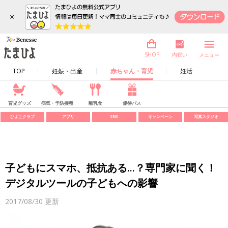
×
内祝い
SHOP
メニュー
TOP
妊娠・出産
赤ちゃん・育児
妊活
育児グッズ
病気・予防接種
離乳食
優待パス
ひよこクラブ
アプリ
SNS
キャンペーン
写真スタジオ
子どもにスマホ、抵抗ある...？専門家に聞く！
デジタルツールの子どもへの影響
2017/08/30
更新