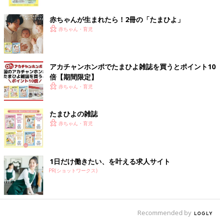
こともあります。また、デジタルツールを活用する一方で、身体
ク
を使った外遊びを意識して取り入れていく必要があることも事
赤ちゃんが生まれたら！2冊の「たまひよ」
実。親がしっかりとバランスを取りながら、便利なツールとして
赤ちゃん・育児
子育てに取り入れていくことが大切ですね。（たまひよONLINE
編集部）
※この記事は「たまひよONLINE」で過去に公開されたもので
アカチャンホンポでたまひよ雑誌を買うとポイント10
す。
倍【期間限定】
●記事の内容は記事執筆当時の情報であり、現在と異なる場合が
赤ちゃん・育児
あります。
※榊原洋一先生は2025年3月にご逝去されました。ご冥福をお祈
たまひよの雑誌
りいたします。
赤ちゃん・育児
1日だけ働きたい、を叶える求人サイト
PR(ショットワークス)
Recommended by