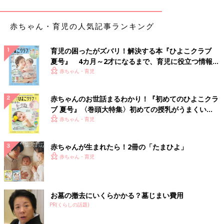
（榊原）これはテレビの話になりますが、アメリカのある論文で
赤ちゃん・育児の人気記事ランキング
は、テレビをたくさん見せている家庭では、睡眠時間や食事時間
が不規則になるというデータが紹介されています。論文ではこの
原因を「子どもの時間管理ができない親」にあるのではないかと
育児の困ったがズバリ！解決する本『ひよこクラブ
推論しています。また「長時間テレビを見ると言葉が遅れる
夏号』 4カ月～2才になるまで、育児に役立つ情報が
か？」という別の調査によれば、家族と会話をしながらテレビを
いっぱい！
赤ちゃん・育児
見ている家庭では、テレビ視聴時間の多寡は言語の発達にまった
く影響がないことがわかっています。テレビだけでなく、インタ
赤ちゃんのお世話まるわかり！『初めてのひよこクラ
ラクティブメディアであるゲーム、スマートフォン等についても
ブ 夏号』〈巻頭大特集〉初めての授乳がうまくい
基本的には同じこと。大切なのは、
おうちのかたの関わり方・使
く！ おっぱい・ミルクの基本と夏のトラブル 解決テ
赤ちゃん・育児
い方次第
であり、
子どもの生活習慣を常識的な範囲でコントロー
ク
ルできるか
どうか、にかかっていると思いますね。
赤ちゃんが生まれたら！2冊の「たまひよ」
赤ちゃん・育児
（河村）わが家は小学１年生の娘がおり、仕事柄、iPad発売日に
買い与えてしまいました（笑）。初めの頃こそ「新しいメディ
ア」ということで夢中になって遊んでいましたが、次第に使わな
くなり、今ではまったく遊んでいません。その時々で子どものブ
お墓の撤去にいくらかかる？墓じまい費用
ームもあるでしょうが、今では絵を描いたり、本を読んだりする
PR(くらしの話題)
ことの方が楽しいようです。思うに、「新しいメディア」と恐れ