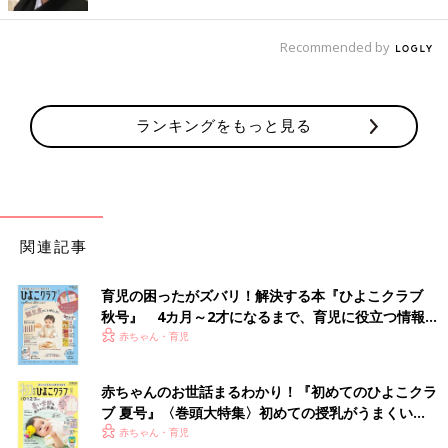
ているのは大人だけであって、
子どもにとってはいろんな道具の
選択肢の中のひとつ
でしかないんだ、と実感しています。
Recommended by
（汐見）そうですね。テレビをほんの幼い頃に長時間見ると言葉
の発達が遅れるという調査がアメリカで発表されましたが、正し
くは家庭で放任していることが問題だったということだったので
ランキングをもっと見る
す。だとすると、やはりかかわらせ方・使い方が問題ということ
になると思います。もう子どもからデジタルツールを全部取り上
げることはできないわけで、今私たちに必要なのは、
「古いツー
ルも新しいツールも使いこなして上手に生きる」
という哲学だと
思うのです。体を使った外遊びも、デジタルツールも、どちらも
できるようになることが大切だと思いますね。ただ、幼い頃ほ
関連記事
ど、体を使った活動をしっかりすることを意識しておくことは大
事だと思います。デジタルに先に慣れると、体を使うことをおっ
育児の困ったがズバリ！解決する本『ひよこクラブ
くうがる可能性があるからです。
秋号』 4カ月～2才になるまで、育児に役立つ情報が
いっぱい！
赤ちゃん・育児
デジタルツールを常識のある範囲で使用している限りは、子ども
にとって悪い影響はない、ということがわかり、ほっとしたかた
赤ちゃんのお世話まるわかり！『初めてのひよこクラ
もいるのでは？
ブ 夏号』〈巻頭大特集〉初めての授乳がうまくい
とはいえ、子どもに使用時の約束を守らせるのは時として難しい
く！ おっぱい・ミルクの基本と夏のトラブル 解決テ
赤ちゃん・育児