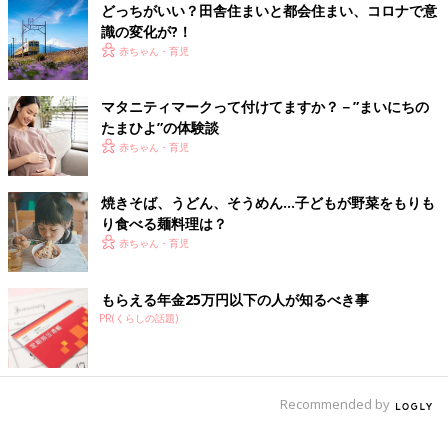
にみんなで収穫祭。
どっちがいい？田舎住まいと都会住まい、コロナで意
あ、ちなみに。私自身、結婚するまで「米」と「水」を「買う」
識の変化が?！
ということを知りませんでした。
赤ちゃん・育児
ちょっと、カルチャーショックでした(笑)
マタニティマークって付けてますか？－”まいにちの
お店は大きくて広くて並ばない！田舎なのに「東
たまひよ”の体験談
京」･･･？
赤ちゃん・育児
「ホームセンター」がやたら多い。そしてデカイ。コンビニの駐
焼きそば、うどん、そうめん…子どもが野菜をもりも
車場がやたら広い。
り食べる麺料理は？
「イオンまで10キロ」とかの看板。遠い！
赤ちゃん・育児
たいていの飲食店は並ばなくてもOK。しまむらをよく見る。
東京靴流通センターとか、東京
インテリア
とか、「東京」がつく
もらえる年金25万円以下の人が知るべき事
店をよく見る。笑
PR(くらしの話題)
たくさんの動物たちに出会えるのも田舎あるあるで
す
Recommended by
都会ではなかなか見かけることも少なくなった野生の動物たち。