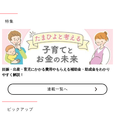
数十年前までは日本の至る所で見られた光景も今では貴重な出会
いです。
野生動物がたくさんいます！
特集
いまだに、野生のうさぎや、いたち、たぬき、イノシシがでま
す。
お墓参りに山奥にいくと、イノシシが、来た形跡とかもありま
す。
遭遇率高い！？イノシシに猿
妊娠・出産・育児にかかる費用やもらえる補助金・助成金をわかり
通勤中に、イノシンに遭遇。
やすく解説！
裏道を通れば、今度はイノシンの親子に遭遇。
歩いていたら、猿が鴨の餌を狙って道端に座っている。
連載一覧へ
いやいや、鹿も遭遇します！
先日、視線を感じたので目を向けると、もの凄い数の鹿の群れ。
ピックアップ
恐らく20頭以上。あれだけ集まると恐怖。夜に車を走らせると、