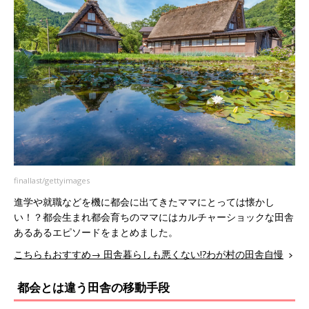
finallast/gettyimages
進学や就職などを機に都会に出てきたママにとっては懐かし
い！？都会生まれ都会育ちのママにはカルチャーショックな田舎
あるあるエピソードをまとめました。
こちらもおすすめ→ 田舎暮らしも悪くない!?わが村の田舎自慢
都会とは違う田舎の移動手段