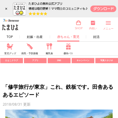
×
内祝い
SHOP
メニュー
TOP
妊娠・出産
赤ちゃん・育児
妊活
育児グッズ
病気・予防接種
離乳食
優待パス
ひよこクラブ
アプリ
SNS
キャンペーン
写真スタジオ
「修学旅行が東京」これ、鉄板です。田舎ある
あるエピソード
2018/08/31
更新