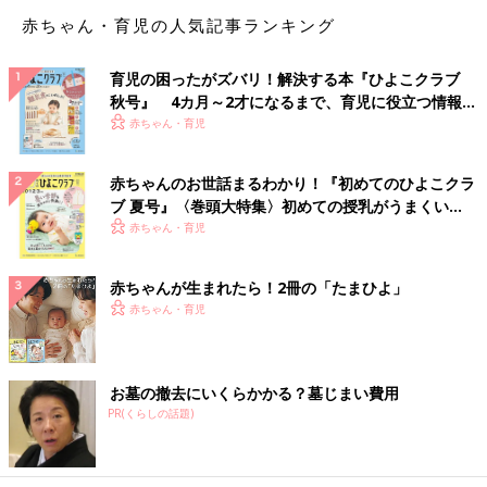
赤ちゃん・育児の人気記事ランキング
これ、鉄板です。
育児の困ったがズバリ！解決する本『ひよこクラブ
修学旅行が東京。
秋号』 4カ月～2才になるまで、育児に役立つ情報が
いっぱい！
赤ちゃん・育児
JA（農協）が基本。生涯お世話になります。
赤ちゃんのお世話まるわかり！『初めてのひよこクラ
何でもJA。
ブ 夏号』〈巻頭大特集〉初めての授乳がうまくい
車を買えば保険はJA。
く！ おっぱい・ミルクの基本と夏のトラブル 解決テ
赤ちゃん・育児
赤ちゃんが生まれたら
学資保険
はJAか郵便局。
ク
夫の生命保険はJAの共済。
赤ちゃんが生まれたら！2冊の「たまひよ」
学校に入学すれば、PTA会費や給食費の振替口座はJA。（ただ
赤ちゃん・育児
し、これは途中でJAが「手数料を取る」と言った途端、学校が一
斉に手数料無料の他の金融機関に切り替えるという事態に）
とどめが、葬式はJAが経営している葬祭場。
お墓の撤去にいくらかかる？墓じまい費用
PR(くらしの話題)
子どもも親もどこかで繋がっています。
子どもの同級生の親の中に必ず自分の同級生がいる。