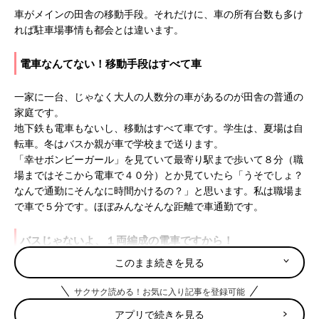
車がメインの田舎の移動手段。それだけに、車の所有台数も多け
れば駐車場事情も都会とは違います。
電車なんてない！移動手段はすべて車
一家に一台、じゃなく大人の人数分の車があるのが田舎の普通の
家庭です。
地下鉄も電車もないし、移動はすべて車です。学生は、夏場は自
転車。冬はバスか親が車で学校まで送ります。
「幸せボンビーガール」を見ていて最寄り駅まで歩いて８分（職
場まではそこから電車で４０分）とか見ていたら「うそでしょ？
なんで通勤にそんなに時間かけるの？」と思います。私は職場ま
で車で５分です。ほぼみんなそんな距離で車通勤です。
バスじゃないよ、１両編成の電車ですから！
このまま続きを見る
２両以下の電車があり、本数も１時間に１本。小学校はスクール
バス、中高は電車通学。電車は基本１時間から１時間半に１本。
サクサク読める！お気に入り記事を登録可能
高校に間に合う電車は、始発から入れて３本だけでした。
アプリで続きを見る