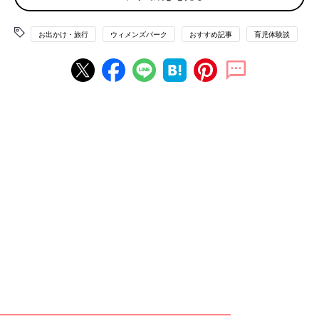
駅で観光客が、「なんで線路にバス停まっているの(笑)」って盛
り上がっていたけど、１両編成の電車ってあるんだよ！
お出かけ・旅行
ウィメンズパーク
おすすめ記事
育児体験談
軽トラ所有は基本です。
農家じゃなくても一家に一台、『軽トラ』がある。
駐車場は無料じゃないとお家も借りません。
家を借りる時などに、駐車場が無料で２台停められるのが普通。
1台しか停められないと「え～不便～。独身向け？」って思いま
す。1台でも有料だったら、「他を探すわ」って思います。有料
駐車場を借りている人は、駐車場料金取られるのが普通の地域か
ら引っ越して来た人たちだと思う。地元民はまずお金を出して借
りたりしない。
これは田舎の常識！？あんなこと・こんなこと
普通だと思っているけれど、実は田舎だけのあるあるってことあ
ります。