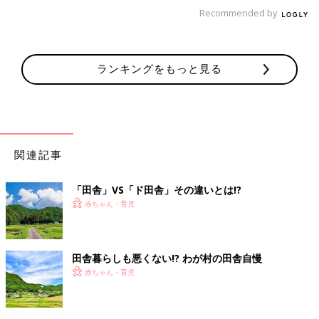
両親がどこかしらでみんな繋がっているので、ママ友トラブルは
Recommended by
少ない。
たくさんいただく野菜。お裾分けしたくても周囲もみんな
ランキングをもっと見る
作ってる
帰宅すると玄関先に野菜がどーーーん。誰からという名前はなく
とも、誰が置いてってくれたのかはわかる。夏場はキュウリ、ト
マト、インゲン、ゴーヤ。冬場は大根と白菜で溢れる。
たくさん採れても、みんな同じ種類の野菜を作っているから、配
関連記事
るに配れずどうやって消費するか悩む。毎年野菜余るのに、次の
年も作付減らすわけでもなく、夏場はキュウリ、トマト、インゲ
「田舎」VS「ド田舎」その違いとは!?
ン…（以下略）
赤ちゃん・育児
野菜の種類で季節を感じる
田舎暮らしも悪くない!? わが村の田舎自慢
冬は、やたらと大根料理が多い。「いただきもの野菜」で季節を
赤ちゃん・育児
感じる。子どもでも、山菜の区別がつく。山菜の種類ごと、どこ
に生えているかも理解している。
小学校所有の田んぼや畑があり、担当学年が米や野菜作って、秋