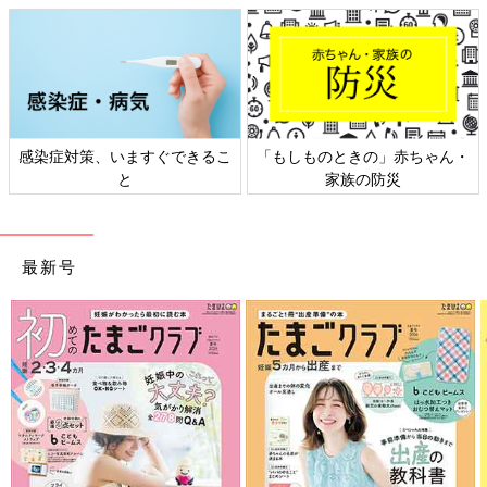
容赦なくいきなり飛び出てくる鹿。車、全損。保険会社はもちろ
んJA。
交通の便など不便なところもありますが、野菜で季節を感じたり
田舎ならではの魅力も。将来のスローライフや週末の子どもの田
舎体験などを計画してみるのもいいかもしれませんね！
（文・真山りせ）
感染症対策、いますぐできるこ
「もしものときの」赤ちゃん・
関連：「田舎」VS「ド田舎」その違いとは！？
と
家族の防災
■文中のコメントは『ウィメンズパーク』の投稿を再編集したも
のです。
最新号