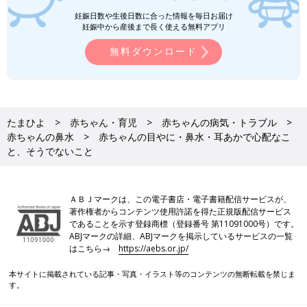
妊娠日数や生後日数に合った情報を毎日お届け
妊娠中から産後まで長く使える無料アプリ
無料ダウンロード
たまひよ
赤ちゃん・育児
赤ちゃんの病気・トラブル
赤ちゃんの鼻水
赤ちゃんの目やに・鼻水・耳あかで心配なこ
と、そうでないこと
ＡＢＪマークは、この電子書店・電子書籍配信サービスが、
著作権者からコンテンツ使用許諾を得た正規版配信サービス
であることを示す登録商標（登録番号 第11091000号）です。
ABJマークの詳細、ABJマークを掲示しているサービスの一覧
はこちら→
https://aebs.or.jp/
本サイトに掲載されている記事・写真・イラスト等のコンテンツの無断転載を禁じま
す。