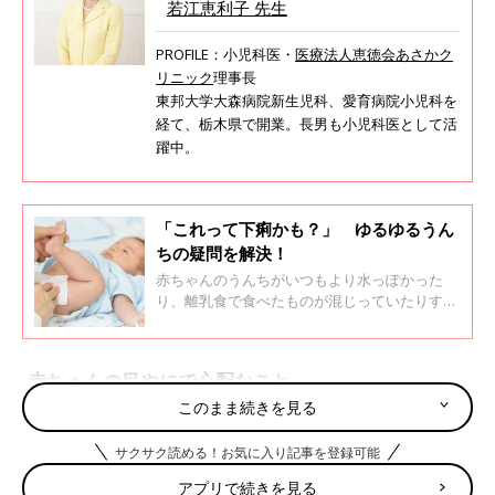
若江恵利子 先生
PROFILE：小児科医・
医療法人恵徳会あさかク
リニック
理事長
東邦大学大森病院新生児科、愛育病院小児科を
経て、栃木県で開業。長男も小児科医として活
躍中。
「これって下痢かも？」 ゆるゆるうん
ちの疑問を解決！
赤ちゃんのうんちがいつもより水っぽかった
り、離乳食で食べたものが混じっていたりする
と「これって下痢かも？」と不安になるママも
多いでしょう。うんちの状態には個人差が大き
く、腸の発達や離乳食の内容、体調などによっ
赤ちゃんの目やにで心配なこと
ても変化が見られます。
このまま続きを見る
目やには新生児からよく見られます。心配なケースは2つ。1つ
サクサク読める！お気に入り記事を登録可能
は、1～2ケ月の赤ちゃんに多く見られる、「鼻涙管閉塞（びるい
かんへいそく）」が疑われるケースです。この「鼻涙管」という
アプリで続きを見る