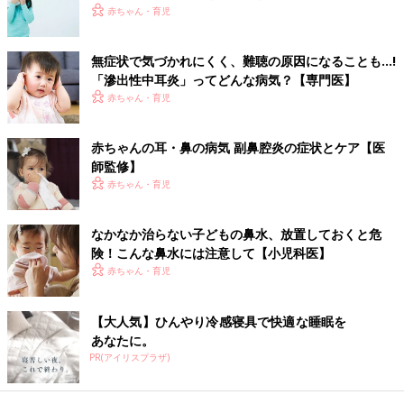
が傷いたりといった事故が起こっています。耳あかが気になる場
赤ちゃん・育児
合は、綿棒で穴の出口の周辺を軽くなぞる程度にとどめて。耳か
きを使うのは絶対にＮＧです。なお、耳あかがどうしても気にな
無症状で気づかれにくく、難聴の原因になることも…!
る場合は、耳鼻科で相談すれば取ってもらえます。
「滲出性中耳炎」ってどんな病気？【専門医】
赤ちゃん・育児
【医師監修】“赤ちゃんの耳にトラブ
ル！”受診の目安は？考えられる病気
赤ちゃんの耳・鼻の病気 副鼻腔炎の症状とケア【医
は？
赤ちゃんの耳は、耳管（じかん）が細く細菌が
師監修】
鼻から耳に入りやすいため、中耳炎を起こすこ
赤ちゃん・育児
とがあります。頻繁に耳をさわる、耳に触れる
と泣く、大きな音やママの声に反応しないなど
の場合は、受診が必要です。赤ちゃんの様子に
赤ちゃんの目やに、鼻水、耳あかについて心配なことがあれば、
なかなか治らない子どもの鼻水、放置しておくと危
よっては、至急受診のケースも。
ささいなことでも遠慮しないで、かかりつけ医に相談しましょ
険！こんな鼻水には注意して【小児科医】
う。事前に心配なこと、そうでないことを知っておくと、むやみ
赤ちゃん・育児
に不安にならずに済みます。日ごろから気軽に相談できる関係を
築いておくといいですね。（取材・文／永井篤美・ひよこクラブ
【大人気】ひんやり冷感寝具で快適な睡眠を
編集部）
あなたに。
監修／若江恵利子 先生
PR(アイリスプラザ)
育児中におススメのアプリ