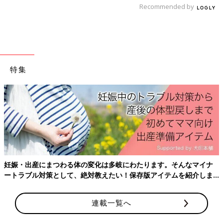
Recommended by
アプリ「まいにちのたまひよ」
特集
妊娠・出産にまつわる体の変化は多岐にわたります。そんなマイナ
ートラブル対策として、絶対教えたい！保存版アイテムを紹介しま
妊娠日数・生後日数に合わせて専門家のアドバイスを毎日お届
す。
け。同じ出産月のママ同士で情報交換したり、励ましあったりで
きる「ルーム」や、写真だけでは伝わらない”できごと”を簡単に
連載一覧へ
記録できる「成長きろく」も大人気！