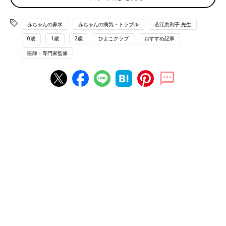
のは、簡単にいうと涙の通り道。目を保護するため、常に分泌し
ている涙が目からあふれないよう、鼻の奥に流している管です。
赤ちゃんの鼻水
赤ちゃんの病気・トラブル
若江恵利子 先生
これが生まれつき細かったり、詰まっていたりすることが考えら
0歳
1歳
2歳
ひよこクラブ
おすすめ記事
れるのです。そもそも赤ちゃんの鼻涙管は詰まり気味で、成長と
ともに自然と詰まりが取れることが多いのですが、ガーゼでいく
医師・専門家監修
らふいても目やにがあふれるように出てくる場合は別。速やかに
小児科か眼科を受診しましょう。
もう1つ心配なのは、目が開けられないほどの大量な目やにで
す。これは赤ちゃんの月齢とは関係なく起こります。原因として
考えられるのは、何らかの理由で目に入ったばい菌です。この場
合も小児科か眼科を受診しましょう。抗菌剤入りの目薬が処方さ
れ、目薬をさせばすぐよくなることが多いです。
赤ちゃんの鼻水で心配なこと
0～
1歳
代なら、鼻水の原因は圧倒的に風邪が多いでしょう。アレ
ルギーによる鼻水は2歳代ぐらいからともう少し先になります。
赤ちゃんが風邪をひくと、始めは透明の鼻水が出ますが、数日後
には黄色に変わり、風邪が治るにつれて鼻水がだんだんと止まり