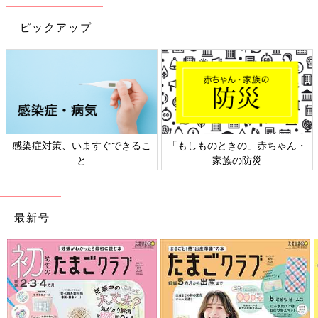
ダウンロード（無料）
ピックアップ
育児中におススメの本
最新! 初めての育児新百科 (ベネッセ・ムック たまひよブッ
クス たまひよ新百科シリーズ)
大人気「新百科シリーズ」の「育児新百科」がリニューアル！
新生児から
3歳
まで、月齢別に毎日の赤ちゃんの成長の様子とマ
マ＆パパができることを徹底紹介。
感染症対策、いますぐできるこ
「もしものときの」赤ちゃん・
と
家族の防災
毎日のお世話を基本からていねいに解説。
新生児期からのお世話も写真でよくわかる！ 月齢別に、体・心
の成長とかかわりかたを掲載。
最新号
ワンオペおふろの手順など、ママ・パパの「困った！」を具体的
なテクで解決。
予防接種や乳幼児健診、事故・けがの予防と対策、病気の受診の
目安などもわかりやすく紹介しています。
切り取って使える、「赤ちゃんの月齢別 発育・発達見通し表」
つき。