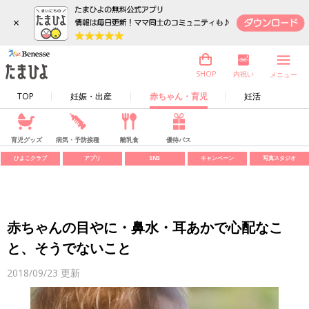
×
内祝い
SHOP
メニュー
TOP
妊娠・出産
赤ちゃん・育児
妊活
育児グッズ
病気・予防接種
離乳食
優待パス
ひよこクラブ
アプリ
SNS
キャンペーン
写真スタジオ
赤ちゃんの目やに・鼻水・耳あかで心配なこ
と、そうでないこと
2018/09/23
更新