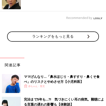
あげるといいでしょう。
赤ちゃんの耳あかで心配なこと
Recommended by
耳あかは、耳の穴から鼓膜の間にある外耳道の皮膚の老廃物で
す。耳あかは2種類あり、1つは日本人に多い、粉状のカサカサと
ランキングをもっと見る
した灰白色のもの。もう1つは白人に多い、松ヤニのようにベタ
ベタした褐色のもので、まったくタイプが異なります。どちらの
タイプになるかは遺伝によって決まるといわれています。
とくに心配な耳あかはありません。ただし、耳だれ（粘液状のも
の）が出たら、小児科か耳鼻科を受診しましょう。中耳炎の可能
関連記事
性があります。赤ちゃんがとくに痛がる様子がなくても、耳だれ
に気づいて中耳炎がわかることも。耳だれは米のとぎ汁のような
ママげんなり…「鼻水ほじり・鼻すすり・鼻くそ食
白く濁ったような色が特徴です。
べ」のリスクとやめさせ方【小児科医】
赤ちゃん・育児
耳あか自体は耳の穴から自然と出ていきます。基本的には耳掃除
は必要ありません。とはいえ、耳の穴を見たとき、耳あかがちら
りと見えると、つい耳掃除したくなるママ・パパも多いはず。で
完治まで5年も…?! 気づきにくい耳の病気。難聴によ
も、耳掃除が原因で、赤ちゃんの鼓膜が破れたり、耳の穴の皮膚
る言葉の遅れの影響も【体験談】