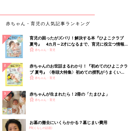
ます。ただし、小さい子は免疫機能が未発達で風邪をひきやす
く、治るのも遅いため、年中鼻水を垂らしているという子も多い
です。
赤ちゃん・育児の人気記事ランキング
鼻水で心配なのは、日常生活に支障がある場合です。鼻水がたま
って鼻詰まりが起こり、おっぱいやミルク、離乳食を受けつけな
育児の困ったがズバリ！解決する本『ひよこクラブ
い、夜に何度も起きて熟睡できないといった様子が見られたら、
夏号』 4カ月～2才になるまで、育児に役立つ情報が
すぐ小児科か耳鼻科を受診しましょう。また、風邪が治ったあと
いっぱい！
赤ちゃん・育児
も1週間ほど緑色の鼻水が出続けている場合は注意が必要です。
急性の副鼻腔炎（ふくびくうえん）を起こしている可能性がある
赤ちゃんのお世話まるわかり！『初めてのひよこクラ
ので、早めに小児科か耳鼻科を受診しましょう。
ブ 夏号』〈巻頭大特集〉初めての授乳がうまくい
く！ おっぱい・ミルクの基本と夏のトラブル 解決テ
赤ちゃん・育児
鼻水で鼻詰まりが起きるときは、室内の湿度を高めに設定すると
ク
いいでしょう。湿度は50～60％が目安です。また、部屋の温度
赤ちゃんが生まれたら！2冊の「たまひよ」
が低いと鼻が詰まりやすくなるので、寒くない程度に室温を調節
赤ちゃん・育児
するのがおすすめです。
何度もティッシュで鼻水をふいていると、鼻の下がこすれてただ
れてしまうことも。赤ちゃんの鼻の下にワセリンを塗ってあげる
お墓の撤去にいくらかかる？墓じまい費用
と、ある程度、肌荒れを防ぐことができます。こまめに保湿して
PR(くらしの話題)