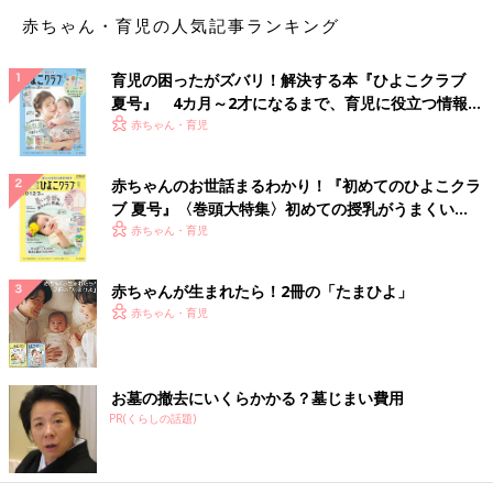
一人で来ている人もいるので、一度行けば平気です。１時間くら
赤ちゃん・育児の人気記事ランキング
いでも、一人だと自由に思う存分歌えるのでかなりストレス発散
になります！
育児の困ったがズバリ！解決する本『ひよこクラブ
夏号』 4カ月～2才になるまで、育児に役立つ情報が
健康ランドでスッキリ
いっぱい！
赤ちゃん・育児
平日の午前中から健康ランドへ行って、サウナでゆっくり。そし
赤ちゃんのお世話まるわかり！『初めてのひよこクラ
て、コミックや雑誌読み放題コーナーでグダグダ過ごし、最後は
ブ 夏号』〈巻頭大特集〉初めての授乳がうまくい
アカスリをしてもらって、全身スッキリして帰宅。
く！ おっぱい・ミルクの基本と夏のトラブル 解決テ
赤ちゃん・育児
ク
いつもの生活にちょい足し贅沢
赤ちゃんが生まれたら！2冊の「たまひよ」
赤ちゃん・育児
自分の趣味に時間やお金をちょこっと使ったり、いつもは我慢し
ている好きな食べ物やお菓子を買ってみたり、ホームセンターや
100均
などでたくさん買い込んでみたり、身近なことでもちょこ
お墓の撤去にいくらかかる？墓じまい費用
っと贅沢を足すだけで気持ちが晴れてスッキリするものです。
PR(くらしの話題)
趣味の編み物に没頭する