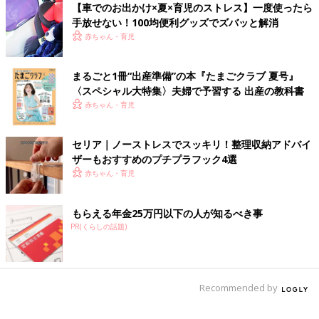
【車でのお出かけ×夏×育児のストレス】一度使ったら
手放せない！100均便利グッズでズバッと解消
赤ちゃん・育児
ホームセンターや100均で生活必需品を買いまくり
まるごと1冊“出産準備”の本『たまごクラブ 夏号』
ホームセンターや100均に行って、生活必需品を買いまくりま
〈スペシャル大特集〉夫婦で予習する 出産の教科書
す。結局使うものなので、罪悪感なくストレス発散できます！
赤ちゃん・育児
どかっと一気に発散するのも気持ち良いし、日常生活の延長で少
しずつ発散するのも良いですよね。いずれにせよ、ストレスは溜
セリア｜ノーストレスでスッキリ！整理収納アドバイ
め込まないで、パーっと発散していきましょう！
ザーもおすすめのプチプラフック4選
（文：tamako）
赤ちゃん・育児
こちらもおすすめ→ スイーツ・断捨離・ドラマ鑑賞！ ママのス
トレス解消法は？
もらえる年金25万円以下の人が知るべき事
PR(くらしの話題)
文中のコメントは『ウィメンズパーク』の投稿を再編集したもの
です。
Recommended by