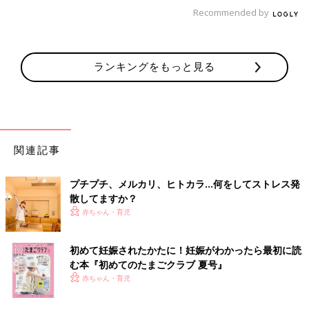
秋になると編み物をやりたくなり、１００均の毛糸を用意して、
Recommended by
バザーに出すアクリルたわしやショールなどを編みます。編み図
など難しいので自己流で気楽に。１日10〜15分やるだけでも満
足します。
ランキングをもっと見る
欲しかった本を買って読む
ずーと手元に置きたかった高価なハードカバーの本をえいや！と
買って読む。今のところ、欲しい本はどんなに高くても1万円は
関連記事
しないので大したことないし、絶版を恐れることもなくなり、気
持ちもスッキリ！
プチプチ、メルカリ、ヒトカラ…何をしてストレス発
散してますか？
赤ちゃん・育児
コンビニスイーツやお菓子をカゴいっぱい買い込む
初めて妊娠されたかたに！妊娠がわかったら最初に読
コンビニでスイーツやお菓子やら食べたいものを値段も見ずにカ
む本『初めてのたまごクラブ 夏号』
ゴいっぱいに買い込みます。たくさん入れても食べ物なら大した
赤ちゃん・育児
ことない金額なので大丈夫。普段はコンビニは割高であまり買わ
ない分、気持ちいいです。