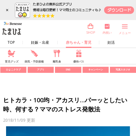
×
内祝い
SHOP
メニュー
TOP
妊娠・出産
赤ちゃん・育児
妊活
育児グッズ
病気・予防接種
離乳食
優待パス
ひよこクラブ
アプリ
SNS
キャンペーン
写真スタジオ
ヒトカラ・100均・アカスリ…パーッとしたい
時、何する？ママのストレス発散法
2018/11/09
更新