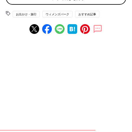
それにちょっとだけリッチなランチ御膳をつけて、半日のんびり
します。大好きな紅茶を飲みながら、好きな本を持ち込んで…と
いった温泉の合間の読書三昧も魅力的。
お出かけ・旅行
ウィメンズパーク
おすすめ記事
近場で気軽にリフレッシュ
マッサージや美容院、カラオケや健康ランド。近場でも気軽にリ
フレッシュできる場所は意外とあるもの。今日は思いっきり◯◯
デー！と心に決めて楽しみましょう。
自分の体にお金をかける
マッサージと美容院に行きます。予算が許すならエステもいいか
なぁ。髪型を変えたり、自分の体にお金をかけると気持ちが華や
ぐので。
ヒトカラで思う存分に熱唱を
一人カラオケ、いいですよ！最初は勇気がいりましたが、意外と