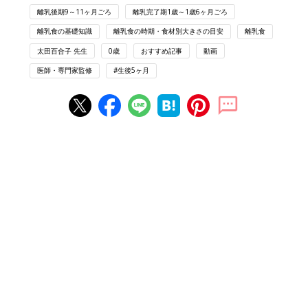
離乳後期9～11ヶ月ごろ
離乳完了期1歳～1歳6ヶ月ごろ
離乳食の基礎知識
離乳食の時期・食材別大きさの目安
離乳食
太田百合子 先生
0歳
おすすめ記事
動画
医師・専門家監修
#生後5ヶ月