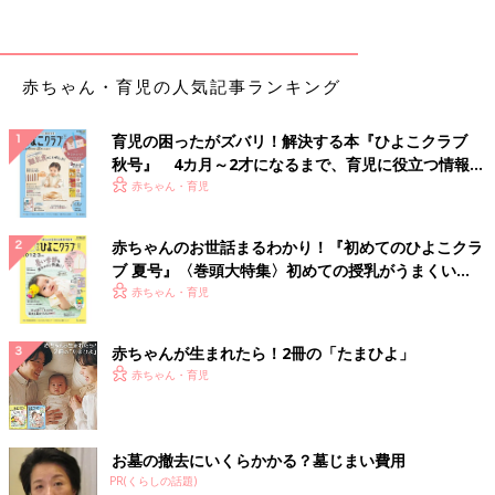
赤ちゃん・育児の人気記事ランキング
育児の困ったがズバリ！解決する本『ひよこクラブ
秋号』 4カ月～2才になるまで、育児に役立つ情報が
いっぱい！
赤ちゃん・育児
赤ちゃんのお世話まるわかり！『初めてのひよこクラ
ブ 夏号』〈巻頭大特集〉初めての授乳がうまくい
く！ おっぱい・ミルクの基本と夏のトラブル 解決テ
赤ちゃん・育児
ク
赤ちゃんが生まれたら！2冊の「たまひよ」
赤ちゃん・育児
お墓の撤去にいくらかかる？墓じまい費用
PR(くらしの話題)