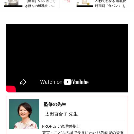
【動画】5,6ヶ月ごろ
一覧
20秒でわかる 離乳食
きほんの離乳食 ごは
時期別「食パン」 を与
んから作る♪ 10倍が
えるときの大きさは？
ゆ＆フリージングテ
ク
監修の先生
太田百合子 先生
PROFILE：管理栄養士
東京・こどもの城で長きにわたり乳幼児の栄養