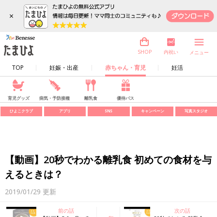
×
内祝い
SHOP
メニュー
TOP
妊娠・出産
赤ちゃん・育児
妊活
育児グッズ
病気・予防接種
離乳食
優待パス
ひよこクラブ
アプリ
SNS
キャンペーン
写真スタジオ
【動画】20秒でわかる離乳食 初めての食材を与
えるときは？
2019/01/29
更新
前の話
次の話