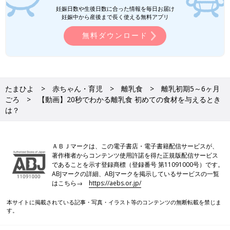
妊娠日数や生後日数に合った情報を毎日お届け
妊娠中から産後まで長く使える無料アプリ
無料ダウンロード
たまひよ
赤ちゃん・育児
離乳食
離乳初期5～6ヶ月
ごろ
【動画】20秒でわかる離乳食 初めての食材を与えるとき
は？
ＡＢＪマークは、この電子書店・電子書籍配信サービスが、
著作権者からコンテンツ使用許諾を得た正規版配信サービス
であることを示す登録商標（登録番号 第11091000号）です。
ABJマークの詳細、ABJマークを掲示しているサービスの一覧
はこちら→
https://aebs.or.jp/
本サイトに掲載されている記事・写真・イラスト等のコンテンツの無断転載を禁じま
す。