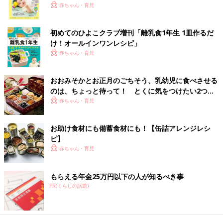
く！ おっぱい・ミルクの基本と夏のトラブル 解決テ
赤ちゃん・育児
ク
初めてのひよこクラブ増刊「離乳食1年生 1皿作るだ
け！オールインワン​レシピ」
赤ちゃん・育児
おおみそかとお正月のごちそう、乳幼児に食べさせる
のは、ちょっと待って！ とくに気をつけたい2つの
食材【管理栄養士】
赤ちゃん・育児
お助け食材にも備蓄食材にも！【缶詰アレンジレシ
ピ】
赤ちゃん・育児
もらえる年金25万円以下の人が知るべき事
PR(くらしの話題)