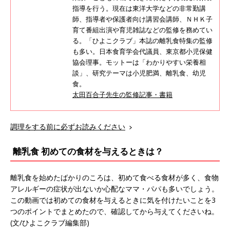
指導を行う。現在は東洋大学などの非常勤講
師、指導者や保護者向け講習会講師、ＮＨＫ子
育て番組出演や育児雑誌などの監修を務めてい
る。「ひよこクラブ」本誌の離乳食特集の監修
も多い。日本食育学会代議員、東京都小児保健
協会理事。モットーは「わかりやすい栄養相
談」、研究テーマは小児肥満、離乳食、幼児
食。
太田百合子先生の監修記事・書籍
調理をする前に必ずお読みください
離乳食 初めての食材を与えるときは？
離乳食を始めたばかりのころは、初めて食べる食材が多く、食物
アレルギーの症状が出ないか心配なママ・パパも多いでしょう。
この動画では初めての食材を与えるときに気を付けたいことを3
つのポイントでまとめたので、確認してから与えてくださいね。
(文/ひよこクラブ編集部)