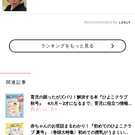
Recommended by
ランキングをもっと見る
関連記事
育児の困ったがズバリ！解決する本『ひよこクラブ
秋号』 4カ月～2才になるまで、育児に役立つ情報が
いっぱい！
赤ちゃん・育児
赤ちゃんのお世話まるわかり！『初めてのひよこクラ
ブ 夏号』〈巻頭大特集〉初めての授乳がうまくい