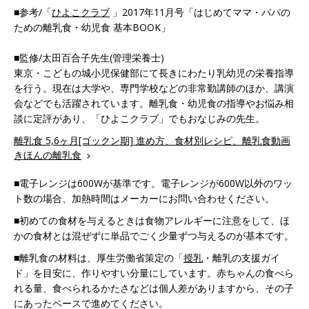
■参考/「
ひよこクラブ
」2017年11月号「はじめてママ・パパの
ための離乳食・幼児食 基本BOOK」
■監修/太田百合子先生(管理栄養士)
東京・こどもの城小児保健部にて長きにわたり乳幼児の栄養指導
を行う。現在は大学や、専門学校などの非常勤講師のほか、講演
会などでも活躍されています。離乳食・幼児食の指導やお悩み相
談に定評があり、「ひよこクラブ」でもおなじみの先生。
離乳食 5,6ヶ月[ゴックン期] 進め方、食材別レシピ、離乳食動画
きほんの離乳食
■電子レンジは600Wが基準です。電子レンジが600W以外のワッ
ト数の場合、加熱時間はメーカーにお問い合わせください。
■初めての食材を与えるときは食物アレルギーに注意をして、ほ
かの食材とは混ぜずに単品でごく少量ずつ与えるのが基本です。
■離乳食の材料は、厚生労働省策定の「
授乳
・離乳の支援ガイ
ド」を目安に、作りやすい分量にしています。赤ちゃんの食べら
れる量、食べられるかたさなどは個人差がありますから、その子
にあったペースで進めてください。