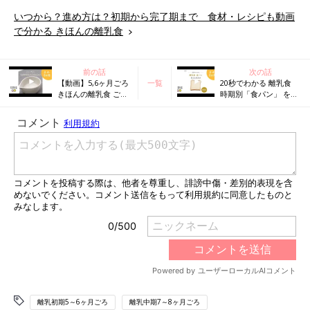
いつから？進め方は？初期から完了期まで 食材・レシピも動画
で分かる きほんの離乳食
前の話
次の話
【動画】5,6ヶ月ごろ
一覧
20秒でわかる 離乳食
きほんの離乳食 ごは
時期別「食パン」 を与
んから作る♪ 10倍が
えるときの大きさは？
ゆ＆フリージングテ
ク
離乳初期5～6ヶ月ごろ
離乳中期7～8ヶ月ごろ