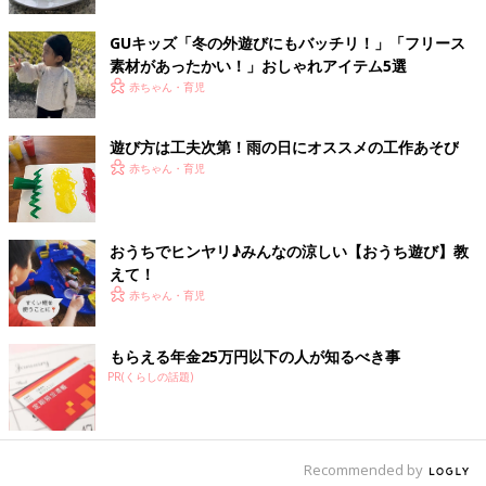
てみたり、①や②と組み合わせてみたりしても。
GUキッズ「冬の外遊びにもバッチリ！」「フリース
作った氷で遊んでみよう！
素材があったかい！」おしゃれアイテム5選
赤ちゃん・育児
出来た氷は、感触を確かめたり、溶ける様子を見たりしてももち
ろんいいのですが、他にもいろんな遊び方があります。気分に合
遊び方は工夫次第！雨の日にオススメの工作あそび
わせて楽しみましょう！
赤ちゃん・育児
宝物を取り出してみよう（①②）
おうちでヒンヤリ♪みんなの涼しい【おうち遊び】教
「氷の中に閉じ込められたものを取り出すにはどうしたらい
えて！
い？」という声かけをしてみて。考えながら試行錯誤して楽しむ
赤ちゃん・育児
遊びです。手を伸ばしても取れない「宝物」に、割ってみたり、
お湯や水をかけてみたり…子どもと一緒なら、面白い方法がたく
さん見つかります。いろんな方法を考えることは、子どもの問題
もらえる年金25万円以下の人が知るべき事
PR(くらしの話題)
解決能力を成長させます。
※周囲に危険のないように、広いところで保護者の監督のもとで
やりましょう。
Recommended by