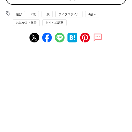
いろんな氷を作ってみよう！
遊び
2歳
3歳
ライフスタイル
4歳～
一口に氷と言っても、形や、中に入れるものでいろんなバリエー
お出かけ・旅行
おすすめ記事
ションを作ることができます！用途や興味に合わせていろんな氷
を作ってみましょう！
用意するもの（共通）：製氷機・バケツ・ペットボトル・牛乳パ
ックなどの容器（金属製の容器の方が熱伝導率が高く凍りやす
い）、水
作り方：容器に水と材料を入れて一晩置いておけば出来上がり！
朝、日陰になる場所を探して、安全な場所に置きましょう。