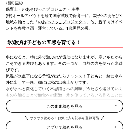
相原 里紗
保育士・のあそびっこプロジェクト 主宰
(株)オールアバウトを経て国家試験で保育士に。親子×のあそび×
地域を軸とした「
のあそびっこプロジェクト
」他、親子向けイベ
ントを多数企画・運営している。
1歳
男児の母。
氷遊びは子どもの五感を育てる！
冬になると、特に外で遊ぶのが億劫になりますが、寒い冬だから
こそできる遊びもあります。その一つが、自然の力を使った氷遊
びです。
気温が氷点下になる予報が出たらチャンス！子どもと一緒に水を
外に出して一晩、朝には氷の出来上がりです。
水が氷へと変化していく不思議さへの興味、冷たさや溶けていく
ものを触ることで触覚への刺激、氷を使っていろいろ作ることに
よる創造力、「冷たい！」「凍りそう！」といった状態を表す言
このまま続きを見る
葉の使用など、氷遊びの中には五感をフルに使って、遊びから学
ぶ要素がたくさん。
サクサク読める！お気に入り記事を登録可能
氷を使っていろんな遊びを楽しんでみましょう！
アプリで続きを見る