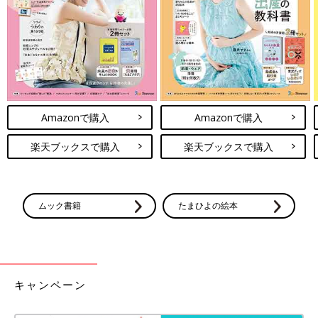
絵の具で作った色水氷でお絵かきができます。色が薄めなので、
白に近い色のキャンパスの上で試してみましょう。
関連：落ち葉でラブレター？Twitterで人気の草花遊び
お砂場や水遊びに子どもたちが夢中になるのは、状態の変化があ
るからこそ。冬の氷遊びは、自然の力を借りて変化を実感する絶
好のチャンスです。親子でたくさん会話をしながら、氷の不思議
を五感を使って感じてみてくださいね。
Amazonで購入
Amazonで購入
楽天ブックスで購入
楽天ブックスで購入
ムック書籍
たまひよの絵本
キャンペーン