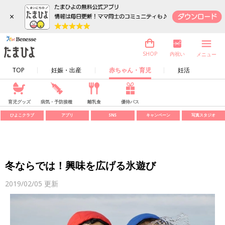
×
内祝い
SHOP
メニュー
TOP
妊娠・出産
赤ちゃん・育児
妊活
育児グッズ
病気・予防接種
離乳食
優待パス
ひよこクラブ
アプリ
SNS
キャンペーン
写真スタジオ
冬ならでは！興味を広げる氷遊び
2019/02/05
更新