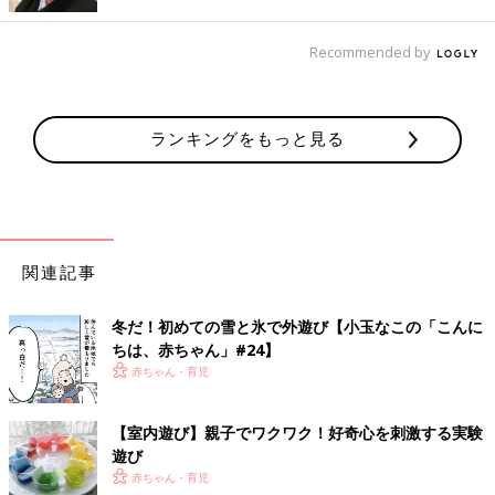
Recommended by
ランキングをもっと見る
②ビーズなどを凍らせてみよう
関連記事
自然物だけでなく、ビーズ、リボン、スパンコール、ビー玉など
を凍らせると、可愛い氷が出来上がります。キラキラと宝物のよ
冬だ！初めての雪と氷で外遊び【小玉なこの「こんに
うに見えて、子どもたちのワクワクした気持ちを高めてくれま
ちは、赤ちゃん」#24】
す。
赤ちゃん・育児
③色水氷を作ってみよう
【室内遊び】親子でワクワク！好奇心を刺激する実験
遊び
絵の具や食紅を水に混ぜて作ると、色水氷ができます。色を混ぜ
赤ちゃん・育児