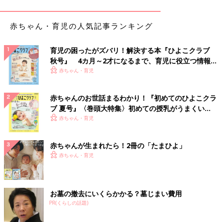
赤ちゃん・育児の人気記事ランキング
育児の困ったがズバリ！解決する本『ひよこクラブ
秋号』 4カ月～2才になるまで、育児に役立つ情報が
いっぱい！
赤ちゃん・育児
気象条件が整わない場合は、冷凍庫を使っても良いでしょう。
赤ちゃんのお世話まるわかり！『初めてのひよこクラ
①植物の入った氷を作ろう
ブ 夏号』〈巻頭大特集〉初めての授乳がうまくい
く！ おっぱい・ミルクの基本と夏のトラブル 解決テ
赤ちゃん・育児
ク
花や雑草、落ち葉、枝、どんぐりなどを拾って、水に入れてみま
しょう。毎日自然の中で見慣れたものが凍っている様は子どもの
赤ちゃんが生まれたら！2冊の「たまひよ」
好奇心をくすぐります。
赤ちゃん・育児
お墓の撤去にいくらかかる？墓じまい費用
PR(くらしの話題)