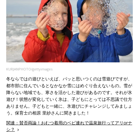
KURJANPHOTO/gettyimages
冬ならではの遊びといえば、パッと思いつくのは雪遊びですが、
都市部に住んでいるとなかなか雪にはめぐり合えないもの。雪が
降らない地域でも、寒さを活かした遊びがあるのです。それが氷
遊び！状態が変化していく氷は、子どもにとっては不思議で仕方
ありません。子どもと一緒に、氷遊びにチャレンジしてみましょ
う。保育士の相原 里紗さんに聞きました！
関連：賛否両論！おむつ着用のベビ連れで温泉旅行ってアリorナ
シ？