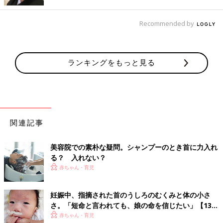
い問題を引き起こしてしまうことも多いとされています。不調の
原因はもしかしてスマホ首からかもしれません。
Recommended by
【肩こり】
首の後ろから肩にかけて筋肉が強張り、血流が悪化。それが肩こ
りの原因となります。
ランキングをもっと見る
【眼精疲労・ドライアイ】
「眼精疲労」とは一晩ゆっくり睡眠をとっても目の霞や痛みが治
らない状態。「ドライアイ」は涙の量が減り、目の表面に傷が生
じたり、目の乾いた状態が続き疲労したりしてしまう状態。
関連記事
【スマホ肘】
腕の痺れや肘の痛みを生じます。スマホを長時間持つことで肘が
美容院での素朴な疑問。シャンプーのとき首に力入れ
曲がったまま固まった状態。
る？ 入れない？
赤ちゃん・育児
【頭痛・めまい】
スマホを利用する際に体が丸まり頭を前に出すような形＝猫背に
妊娠中、指摘された首のうしろのむくみと体の小さ
なってしまい肩が内側に丸まった状態のこと。肩こりの原因とな
さ。「短命と言われても、娘の命を信じたい」【13ト
るほか、放置すると偏頭痛や目のかすみが出る。
リソミー体験談】
赤ちゃん・育児