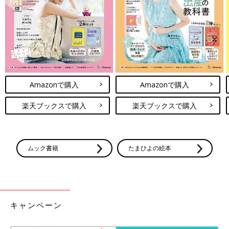
さを感じながら５秒伸ばします。これを左右３回ずつ繰り返しま
す。
（4） 首の回旋・・・肩の力を抜いて首を長い状態にします。ゆ
っくり首の根元から回します。凝りを感じたり詰まりを感じたら
無理せず気持ちのいい程度に回していきます。反対回しも同様に
行います。
（5） 肩甲骨を動かす・・・両手の指先をそれぞれの肩におきま
Amazonで購入
Amazonで購入
す。指を肩につけたまま肘を前から後ろへ５回、後ろから前へ５
回大きく回します。肩甲骨を動かすという意識をもちながら大き
楽天ブックスで購入
楽天ブックスで購入
く回しましょう。
関連：冬のうちにお腹をひっこめよう 腹筋まわりの鍛え方
ムック書籍
たまひよの絵本
スマホ首にならないために日頃から注意したいこと
●座り方やスマホの持ち方を調整して視線を上げましょう！
背筋をまっすぐにして頭が前に倒れないように心がけます。脇を
閉じてスマホを持ち上げた状態で使用しましょう。
キャンペーン
●長時間同じ姿勢は避け30分に1度は遠くを見たり違う姿勢をと
りましょう！