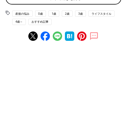
産後の悩み
0歳
1歳
2歳
3歳
ライフスタイル
4歳～
おすすめ記事
Irina Kit/gettyimages
電車に乗ると車内のほとんどの人がスマホを操作しています。そ
んな光景は日常茶飯事となり、スマホは私たちの生活に欠かせな
い存在となりました。
しかし、スマホは「手軽で便利」な代わりにさまざまな弊害にも
なっています。
最近ではメールや電話だけでなくSNS系やニュースなどの情報系