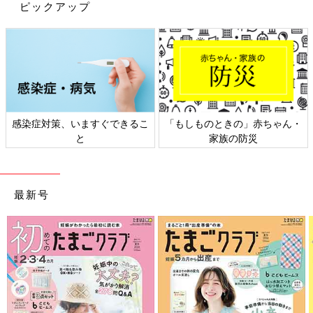
ピックアップ
る方は、これ以上ひどくならないように毎日改善ストレッチを心
がけてください。
自分でできるスマホ首の簡単予防・改善ストレッチ
スマホ首の予防・改善は「首の可動域を広げる」ことが大切で
す。首のストレッチを行い、筋肉をほぐして可動域を広げましょ
ますぐできるこ
「もしものときの」赤ちゃん・
日本外来小児科
う。
と
家族の防災
ト検
（1） 首の前屈・・・背筋を伸ばして座ります。後頭部で両手を
組んで下を向きます胸に顎を近づけるように首の後ろを伸ばしま
す。手の重さを感じながら５秒伸ばします。これを３回繰り返し
最新号
ます。
（2） 首の後屈・・・両手を組んで親指を立てます。親指を顎の
下につけて顎を押しながら頭を後ろに倒しまします。首がつまら
ないところ、苦しくないところでストップして５秒静止します。
これを３回繰り返します。この時腰が反らないように姿勢をまっ
すぐにして行いましょう。
（3） 首の側屈・・・両手を下げて肩の力を抜きます。首を真横
に傾けて耳を肩に近づけます。首を倒した方の手を頭にかけて重