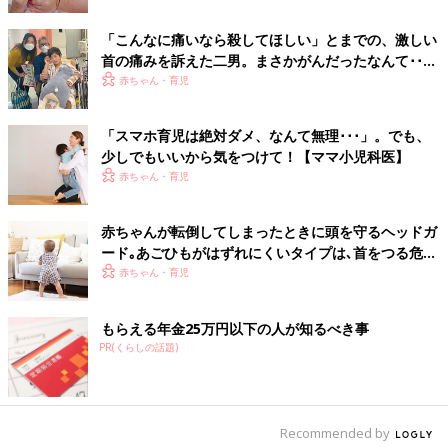
【鬱状態】
重要な機能を果たす自律神経が集中する首を長時間圧迫すること
「こんなに痛いなら殺してほしい」とまでの、激しい
首の痛みを訴えた二男。まさかがんだったなんて･･･
で、副交換神経の働きを阻害し、頭痛やめまい、全身のだるさや
【脊髄腫瘍・体験談】
赤ちゃん・育児
食欲不振、不眠などの症状を引き起こす場合もある。こういった
状況が長く続くと精神的にも悪影響が出て鬱症状を招くことがあ
る。
「スマホ育児は絶対ダメ、なんて無理･･･」。でも、
少しでもいいから気をつけて！【ママ小児科医】
【美容への悪影響】
赤ちゃん・育児
うつむき加減姿勢でいることで頬や顎のラインがたるむ「スマホ
顔」になってしまうことも…。一気に老け顔になってしまうかも
赤ちゃんが転倒してしまったときに頭を守るヘッドガ
しれません。
ード｡あごひもがはずれにくいタイプは､首をつる危険
また、スマホやパソコンが発するブルーライトを浴びると脳が活
性が【小児科医】
赤ちゃん・育児
性化し睡眠ホルモンが減少し代わりに食欲増進ホルモンが増加す
ると言われています。それが体重増加につながる可能性がありま
す。
もらえる年金25万円以下の人が知るべき事
健康の悪化、不調が実はスマホ首が原因ということも考えられま
PR(くらしの話題)
す。自分の状態をチェックして首に負担をかけない姿勢や改善方
法を見直しましょう。
Recommended by
あなたは大丈夫？スマホ首をチェックしてみよう！