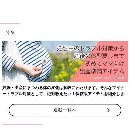
＜症状チェック＞
・スマホやパソコン使用で肩こりや首こりを感じる
・１日１時間以上スマホを利用している
・目が疲れやすい
特集
・首を後ろに倒すと痛みがある
・猫背で・よく頭痛になる
産後はお世話で大忙
・肩が上がらない
ておきたいことをわ
＜首チェック＞
1．壁に背中をつけてまっすぐ立ちます
2．かかとを壁にくっつけます
3．背中を壁にくっつけます
る体の変化は多岐にわたります。そんなマイナ
4．顎を引きます
て、絶対教えたい！保存版アイテムを紹介しま
この時頭は壁にくっついていますか？
頭が壁にくっついていれば理想的な姿勢が保てているといえま
す。もし壁から頭が離れているようだったらスマホ首＝ストレー
連載一覧へ
トネックの可能性があります。
症状だけならまだ予備軍と言えます。今のうちにスマホの使い方
を考えて予防していきましょう。ストレートネックの可能性のあ