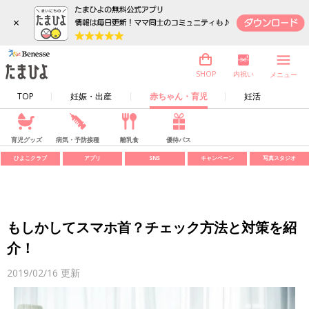
×
内祝い
SHOP
メニュー
TOP
妊娠・出産
赤ちゃん・育児
妊活
育児グッズ
病気・予防接種
離乳食
優待パス
ひよこクラブ
アプリ
SNS
キャンペーン
写真スタジオ
もしかしてスマホ首？チェック方法と対策を紹
介！
2019/02/16
更新