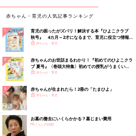
といったものまで幅広く利用されています。こういった便利な機
能は起床から就寝するまで１日のほとんどの場面で使われ、これ
赤ちゃん・育児の人気記事ランキング
からも年々増えることが予想されます。
スマホの長時間利用により生じる肩こりや首こり、
腱鞘炎
、眼精
疲労、視力低下、ドライアイなどの症状の総称が「スマートフォ
育児の困ったがズバリ！解決する本『ひよこクラブ
ン症候群」とも言われています。このような身体の直接な不調だ
秋号』 4カ月～2才になるまで、育児に役立つ情報が
けでなく「スマホがないと不安になる」といった「スマホ依存
いっぱい！
赤ちゃん・育児
症」も問題となっています。
赤ちゃんのお世話まるわかり！『初めてのひよこクラ
「スマートフォン症候群」の中で１番多いのが「スマホ首」と言
ブ 夏号』〈巻頭大特集〉初めての授乳がうまくい
われる症状ですがどんな症状なのでしょうか？
く！ おっぱい・ミルクの基本と夏のトラブル 解決テ
赤ちゃん・育児
スマホ首は病気ではなく体の状態を表す名称です。通常は少し前
ク
側に張り出すようにカーブしている頚椎（首の骨）がまっすぐに
赤ちゃんが生まれたら！2冊の「たまひよ」
なっている状態のことを指しています。別名「ストレートネッ
赤ちゃん・育児
ク」とも言われ正常な前腕角度は30～40度ですがストレートネ
ックは30度以下。もともと何らかの影響でストレートネックにな
っている人もいますが、さらにスマホの長時間利用で首の生理的
なカーブがなくなり症状がひどくなります。
お墓の撤去にいくらかかる？墓じまい費用
ストレートネックによりさらに肩こり、眼精疲労、ドライアイ、
PR(くらしの話題)
スマホ肘、頭痛、めまい、不眠、鬱症状、美容への影響など幅広