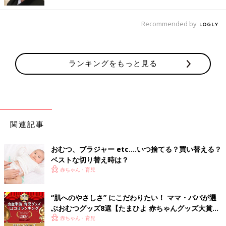
こはいつしているかわからない場合も。食事の後やおふろの前な
ど、生活の節目でおむつをチェックしていると、おしっこが出や
Recommended by
すい時間帯がだんだんわかってきます。
Ｑ おしっこが出たことを子どもに教えるにはどんな方法
がありますか？
ランキングをもっと見る
Ａ おむつ替えのときに声かけを
保育園
ではまず、おむつのラインの色を見たり、おむつを触って
みたりして「おしっこ出てるよ」と教え、次は出る前にトイレに
誘います。おむつはずれが進むと、持ち帰る使用済みおむつが減
関連記事
るので、「今日はたくさんトイレでおしっこできたね」とほめる
ことも。おうちではおむつ替えの後、「おしっこ出たね」と声を
おむつ、ブラジャー etc.…いつ捨てる？買い替える？
かけ、使用済みおむつをごみ箱に捨てるのを手伝ってもらうとい
ベストな切り替え時は？
いでしょう。それを繰り返すうちに、おしっこが出たことを理解
赤ちゃん・育児
していきます。
賛否両論！おむつ着用のベビ連れで温泉
“肌へのやさしさ” にこだわりたい！ ママ・パパが選
旅行ってアリorナシ？
ぶおむつグッズ8選【たまひよ 赤ちゃんグッズ大賞
産後しばらくして落ち着いてくると「そろそろ
2026】
赤ちゃん・育児
旅行したいなあ…」と思うかたも多いのではな