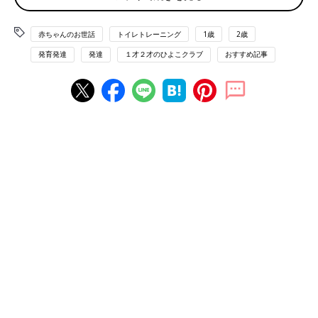
「おむつはずれを始める」となると、ママ・パパたちは気負って
しまいがちですが、１歳代のプレおむつはずれは主にイメージづ
赤ちゃんのお世話
トイレトレーニング
1歳
2歳
くりなので、気軽に始めましょう。まずは、おむつはずれの絵本
を見せたり、大人がおしっこをする様子を見せたりして、少しず
発育発達
発達
１才２才のひよこクラブ
おすすめ記事
つおしっこやトイレに関する興味を引き出していきましょう。
Ｑ おむつはずれは暖かい時期に始めたほうがいいのでは
ないでしょうか？
Ａ 季節にとらわれなくてOKです
おむつはずれのスタートは、季節よりも子どもの心と体の準備が
整った時期を逃さないことが大切。「おむつはずれのスタートは
夏」と決めてしまうと、始めどきのタイミングを逃してしまいが
ちです。あまり季節にとらわれすぎないようにしましょう。
Ｑ 早くおむつはずれを始めれば、早くおむつがはずれる
の？
Ａ おむつはずれの進み方やはずれる時期には個人差があります
主にイメージづくりをするプレおむつはずれは、いつ始めても大