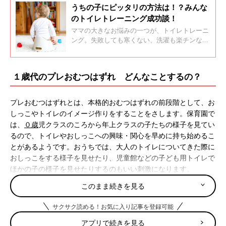
うちの子にピッタリの方法は！？みんな
のトイレトレーニング成功談！
ママの大きなお悩みの一つが、トイレトレーニ
ング。失敗しても寒くない、洗濯も楽チンな夏
に開始したいというママも多いのでは？ 先輩
ママに成功の秘訣を聞いてみました。
１歳代のプレおむつはずれ どんなことするの？
プレおむつはずれとは、本格的おむつはずれの前段階として、お
しっこやトイレのイメージ作りをすることをさします。保育園で
は、
０歳
児クラスのころから年上クラスの子たちの様子を見てい
るので、トイレやおしっこへの興味・関心を早めに持ち始めるこ
とがあるようです。おうちでは、大人のトイレについてきた際に
おしっこをする様子を見せたり、児童館などの子ども用トイレで
ほかの子の様子を見せたりするのもいい刺激になります。
このまま続きを見る
冬のプレおむつはずれ 始める時期についての「知
りたい」
サクサク読める！お気に入り記事を登録可能
アプリで続きを見る