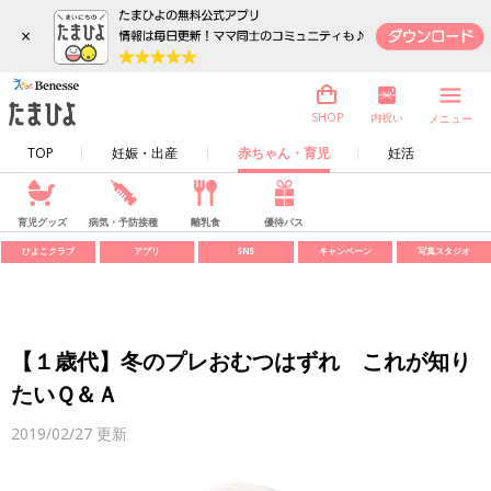
×
内祝い
SHOP
メニュー
TOP
妊娠・出産
赤ちゃん・育児
妊活
育児グッズ
病気・予防接種
離乳食
優待パス
ひよこクラブ
アプリ
SNS
キャンペーン
写真スタジオ
【１歳代】冬のプレおむつはずれ これが知り
たいＱ＆Ａ
2019/02/27
更新