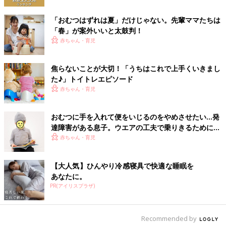
いでしょうか？ ママのあいだで、賛否両論の嵐
を巻き起こしているのが、おむつが外れていな
「おむつはずれは夏」だけじゃない。先輩ママたちは
い子どもとの温泉旅行問題。おむつの赤ちゃん
「春」が案外いいと太鼓判！
１歳代はまず、プレおむつはずれからスタート。おしっこやトイ
と温泉はやっぱり非常識…？ その理由や解決策
赤ちゃん・育児
レのイメージづくりをすることで、本格的おむつはずれに進みや
など、さまざまな意見を深掘りします！
すくなります。子どもが興味を持たないようなら、まだ時期が早
いと考えて。無理強いせず、あせらずに進めていきましょう。
焦らないことが大切！「うちはこれで上手くいきまし
（取材・文／前田ユリ、ひよこクラブ編集部）
た♪」トイトレエピソード
赤ちゃん・育児
取材協力／新宿せいが子ども園
子どもの自主性を育てる保育がモットーの私立子ども園。フロア
おむつに手を入れて便をいじるのをやめさせたい…発
ごとに異年齢の子どもたちが、幼児用家具で区切られた空間での
達障害がある息子。ウエアの工夫で乗りきるために
びのびと活動しています。今回は石井佐知子先生、田村早百合先
【体験談】
赤ちゃん・育児
生にお話を聞きました。
【大人気】ひんやり冷感寝具で快適な睡眠を
参考／「１才
２才
のひよこクラブ」２０１８年冬春号「冬のおむ
あなたに。
つはずれ実践テク」より
PR(アイリスプラザ)
Recommended by