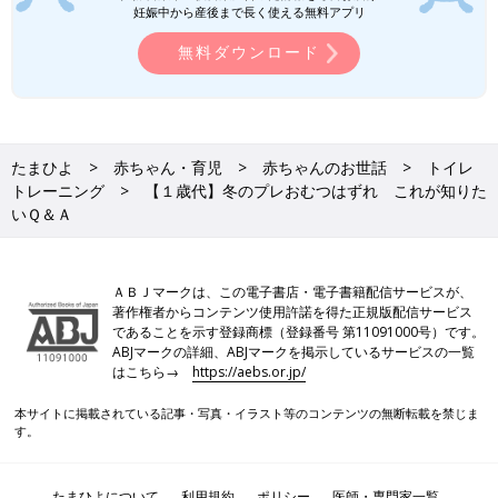
妊娠中から産後まで長く使える無料アプリ
無料ダウンロード
たまひよ
赤ちゃん・育児
赤ちゃんのお世話
トイレ
トレーニング
【１歳代】冬のプレおむつはずれ これが知りた
いＱ＆Ａ
ＡＢＪマークは、この電子書店・電子書籍配信サービスが、
著作権者からコンテンツ使用許諾を得た正規版配信サービス
であることを示す登録商標（登録番号 第11091000号）です。
ABJマークの詳細、ABJマークを掲示しているサービスの一覧
はこちら→
https://aebs.or.jp/
本サイトに掲載されている記事・写真・イラスト等のコンテンツの無断転載を禁じま
す。
たまひよについて
利用規約
ポリシー
医師・専門家一覧