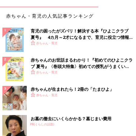
丈夫。ですが、決まったタイミングでトイレに誘う本格的おむつ
はずれは、子どもの心と体の発達が大いに関係してきます。その
赤ちゃん・育児の人気記事ランキング
ため、発達に個人差があるように、早く始めたからといって早く
はずれるわけではありません。
育児の困ったがズバリ！解決する本『ひよこクラブ
夏号』 4カ月～2才になるまで、育児に役立つ情報が
１歳代 コミュニケーションの「知りたい」
いっぱい！
赤ちゃん・育児
１歳代はまだ、言葉でコミュニケーションを取ることが難しく、
赤ちゃんのお世話まるわかり！『初めてのひよこクラ
ママ・パパが「トイレに行く？」と聞いても、子どもはどうすれ
ブ 夏号』〈巻頭大特集〉初めての授乳がうまくい
ばいいかわかりません。トイレに誘うよりも、まずは子どもの様
く！ おっぱい・ミルクの基本と夏のトラブル 解決テ
赤ちゃん・育児
子やしぐさなどをよく観察して。おしっこをしたそうなサインが
ク
あったら「トイレに行こう」と誘うチャンス。おむつ替えの際に
「おしっこ（ちー）出たね」などと声をかけるのも、おしっこに
赤ちゃんが生まれたら！2冊の「たまひよ」
関する言葉を覚えるのにうってつけです。
赤ちゃん・育児
Ｑ 子どもがいつおしっこをしているかわかりません
お墓の撤去にいくらかかる？墓じまい費用
Ａ 生活の節目でおむつをチェックして
PR(くらしの話題)
うんちは様子を見ているだけで察知しやすいものですが、おしっ