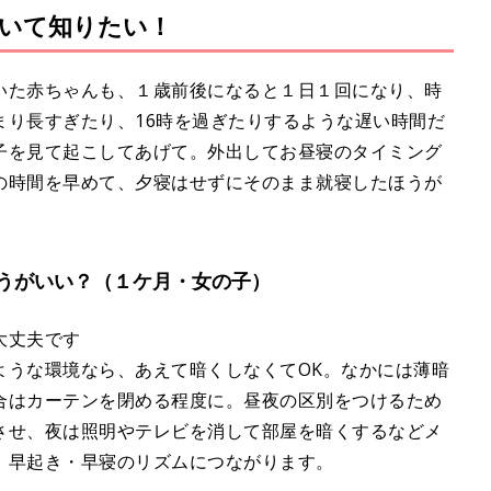
いて知りたい！
いた赤ちゃんも、１歳前後になると１日１回になり、時
まり長すぎたり、16時を過ぎたりするような遅い時間だ
子を見て起こしてあげて。外出してお昼寝のタイミング
の時間を早めて、夕寝はせずにそのまま就寝したほうが
うがいい？（１ケ月・女の子）
大丈夫です
ような環境なら、あえて暗くしなくてOK。なかには薄暗
合はカーテンを閉める程度に。昼夜の区別をつけるため
させ、夜は照明やテレビを消して部屋を暗くするなどメ
、早起き・早寝のリズムにつながります。