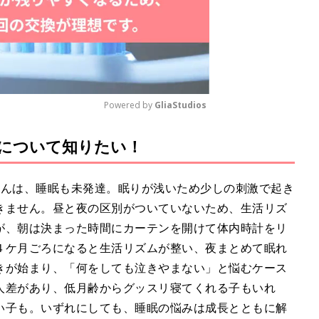
Powered by 
GliaStudios
について知りたい！
M
u
t
ゃんは、睡眠も未発達。眠りが浅いため少しの刺激で起き
e
きません。昼と夜の区別がついていないため、生活リズ
が、朝は決まった時間にカーテンを開けて体内時計をリ
４ケ月ごろになると生活リズムが整い、夜まとめて眠れ
きが始まり、「何をしても泣きやまない」と悩むケース
人差があり、低月齢からグッスリ寝てくれる子もいれ
い子も。いずれにしても、睡眠の悩みは成長とともに解