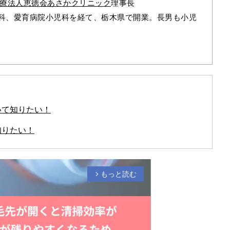
療法人恵徳会あさかクリニック
理事長
科、愛育病院小児科を経て、栃木県で開業。長男も小児
いて知りたい！
知りたい！
もっと読む
arrow_forward_ios