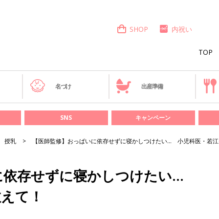
SHOP
内祝い
TOP
き
名づけ
出産準備
SNS
キャンペーン
授乳
【医師監修】おっぱいに依存せずに寝かしつけたい… 小児科医・若江
に依存せずに寝かしつけたい…
教えて！