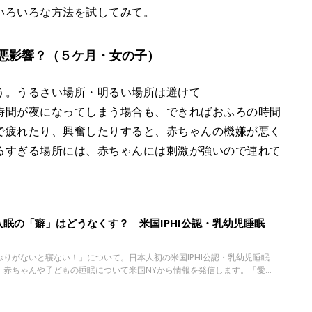
いろいろな方法を試してみて。
悪影響？（５ケ月・女の子）
う。うるさい場所・明るい場所は避けて
時間が夜になってしまう場合も、できればおふろの時間
で疲れたり、興奮したりすると、赤ちゃんの機嫌が悪く
るすぎる場所には、赤ちゃんには刺激が強いので連れて
眠の「癖」はどうなくす？ 米国IPHI公認・乳幼児睡眠
りがないと寝ない！」について。日本人初の米国IPHI公認・乳幼児睡眠
、赤ちゃんや子どもの睡眠について米国NYから情報を発信します。「愛波
12」。入眠の“癖”をなくす方法とは？