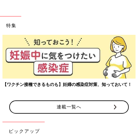
特集
玉川大学教育学部教授、
アルを聞く連載。
保育園では「女の人の名字が変わる」と聞いていたので、「どう
してうちはパパなの‥？」と混乱させてしまいました。
「話し合って決めるんだよ」と言ったら「話し合っても決まらな
かったら戦うの？」と、なぜか戦いにこだわる娘でした(´ω｀)説
明、難しいですが頑張って伝えていきます。
のも】妊婦の感染症対策、知っておいて！
ちなみに‥
「夫側が改姓すると大変でしょ？」とよく聞かれますが、特に何
のトラブルもなく過ごせています。
連載一覧へ
夫は最初は書類の手続きとか会社への説明が大変でしたが、一段
落つくといつもの日常に戻ったそうです（女性が改姓したときと
ピックアップ
同じですね）