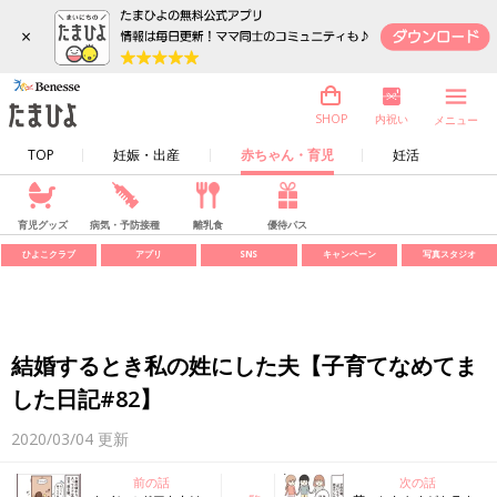
×
内祝い
SHOP
メニュー
TOP
妊娠・出産
赤ちゃん・育児
妊活
育児グッズ
病気・予防接種
離乳食
優待パス
ひよこクラブ
アプリ
SNS
キャンペーン
写真スタジオ
結婚するとき私の姓にした夫【子育てなめてま
した日記#82】
2020/03/04
更新
前の話
次の話