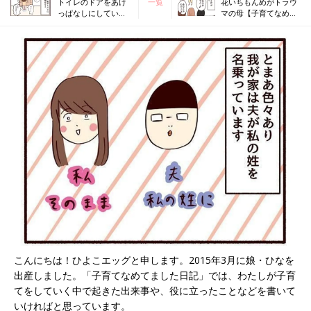
トイレのドアをあけ
一覧
花いちもんめがトラウ
っぱなしにしていた
マの母【子育てなめて
ら…【子育てなめて
ました日記#83】
ました日記#81】
こんにちは！ひよこエッグと申します。2015年3月に娘・ひなを
出産しました。「子育てなめてました日記」では、わたしが子育
てをしていく中で起きた出来事や、役に立ったことなどを書いて
いければと思っています。