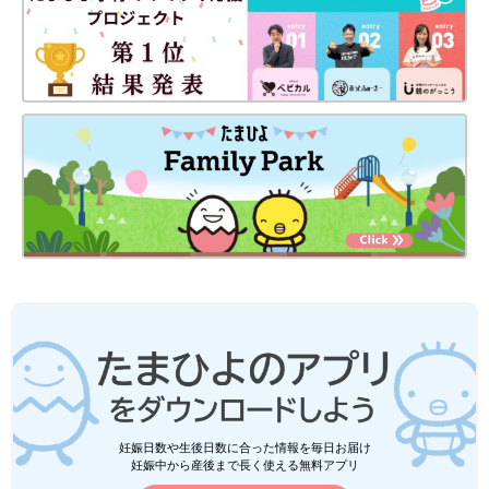
前の話
次の話
トイレのドアをあけ
一覧
花いちもんめがトラウ
っぱなしにしていた
マの母【子育てなめて
ら…【子育てなめて
ました日記#83】
ました日記#81】
妊娠日数や生後日数に合った情報を毎日お届け
妊娠中から産後まで長く使える無料アプリ