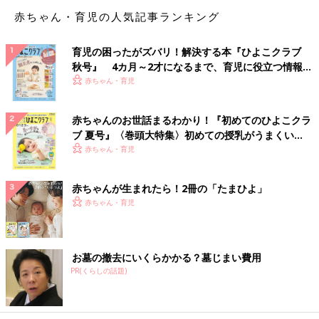
赤ちゃん・育児の人気記事ランキング
育児の困ったがズバリ！解決する本『ひよこクラブ
秋号』 4カ月～2才になるまで、育児に役立つ情報が
いっぱい！
赤ちゃん・育児
赤ちゃんのお世話まるわかり！『初めてのひよこクラ
ブ 夏号』〈巻頭大特集〉初めての授乳がうまくい
く！ おっぱい・ミルクの基本と夏のトラブル 解決テ
赤ちゃん・育児
ク
赤ちゃんが生まれたら！2冊の「たまひよ」
赤ちゃん・育児
お墓の撤去にいくらかかる？墓じまい費用
PR(くらしの話題)