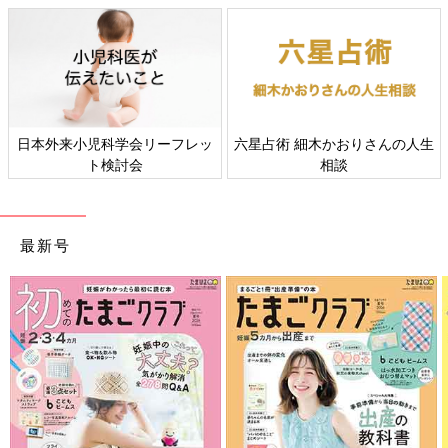
私は同窓会などに参加すると、名字が昔のままなので「離婚した
の？」と高確率で聞かれますが、それくらいです。
どちらに改姓してもいいと思いますが、きっと一番のハードルっ
て両親だと思います。
実際にうちも揉めました。「理由もなく夫が妻側の姓になる」と
児科学会リーフレッ
六星占術 細木かおりさんの人生
すべての赤ち
いうことは私達の親世代には常識外れなことだったのかもしれま
ト検討会
相談
て、よりよい
せん。
ことをめざし
を取材し、
でも、これから結婚して新しい家族を作っていこうとしているの
だから、
最新号
どちらの姓にするかは2人で決めればいいし、別姓でも事実婚で
も、
2人がいいと思った形で幸せになれれば、オールオッケーなんじ
ゃないかな‥と思っています。（昔から続いている歴史ある家系
を途絶えさせたくない..とかだったら要話し合いだと思いますが)
（※個人的主観です）
娘たちが結婚するころには、どうなっているのでしょう。
今の私達が「信じられない」っていうことが常識になっているか