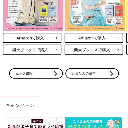
もしれません。
なんにせよ、娘と未来の旦那さんが決めたことを尊重してあげら
れるおばばとおじじになりたいなぁと思う次第です。
夫の話が長すぎる【子育てなめてました
Amazonで購入
Amazonで購入
日記#78】
夫の話は長い上に理屈っぽいんです。昔はそれ
楽天ブックスで購入
楽天ブックスで購入
が原因でよく喧嘩になったのですが、もう夫婦
生活も8年目。いちいちそんなことで揉めてい
られないので、話が長くなりそうなときは違う
ことを考えて受け流すようにしていました。
[ひよこエッグ]
ムック書籍
たまひよの絵本
都内在住のワーママ。
2015年3月産まれの娘と夫の3人家族。
子育ての記録をブログやインスタグラムで公開中
ブログ：ひよこエッグ劇場
キャンペーン
インスタグラム：hiyokoegg11