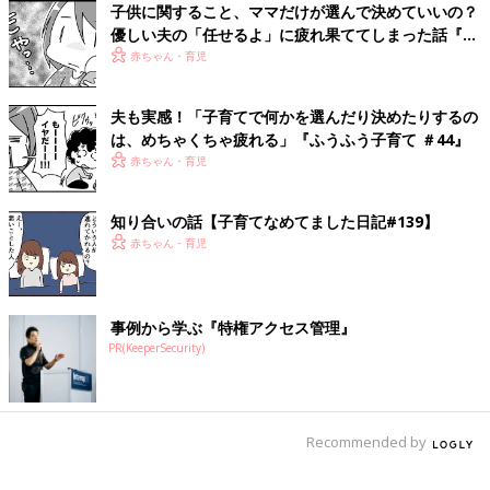
子供に関すること、ママだけが選んで決めていいの？
優しい夫の「任せるよ」に疲れ果ててしまった話『ふ
うふう子育て ＃43』
赤ちゃん・育児
夫も実感！「子育てで何かを選んだり決めたりするの
は、めちゃくちゃ疲れる」『ふうふう子育て ＃44』
赤ちゃん・育児
知り合いの話【子育てなめてました日記#139】
赤ちゃん・育児
事例から学ぶ『特権アクセス管理』
PR(KeeperSecurity)
Recommended by