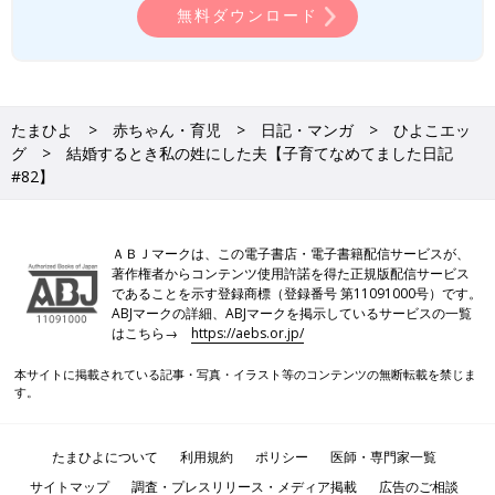
無料ダウンロード
たまひよ
赤ちゃん・育児
日記・マンガ
ひよこエッ
グ
結婚するとき私の姓にした夫【子育てなめてました日記
#82】
ＡＢＪマークは、この電子書店・電子書籍配信サービスが、
著作権者からコンテンツ使用許諾を得た正規版配信サービス
であることを示す登録商標（登録番号 第11091000号）です。
ABJマークの詳細、ABJマークを掲示しているサービスの一覧
はこちら→
https://aebs.or.jp/
本サイトに掲載されている記事・写真・イラスト等のコンテンツの無断転載を禁じま
す。
たまひよについて
利用規約
ポリシー
医師・専門家一覧
サイトマップ
調査・プレスリリース・メディア掲載
広告のご相談