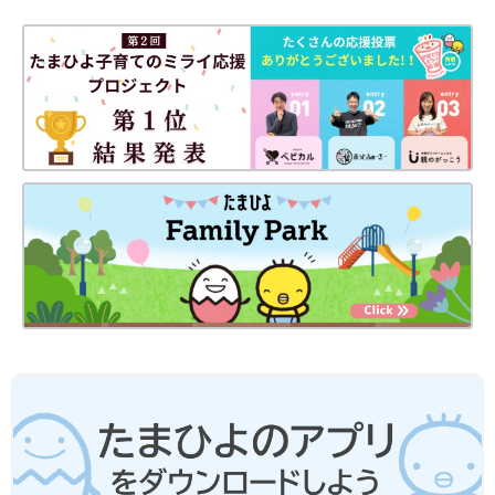
よのサイトで5話限定公開中です。
（文・たまひよONLINE編集部）
【マンガ】御手洗直子の『さらにつっこ
みが止まらない育児日記』1話まるっと
限定公開「しつけって…」
一大センセーションを巻き起こした婚活コミッ
ク『31歳BLマンガ家が婚活するとこうなる』か
ら早何年…。『つっこみが止まらに育児日記』
で母になったおたくマンガ家ママ・直子が第2
子を出産。相変わらずのドタバタ日々を『さら
■御手洗直子 プロフィール
につっこみが止まらない育児日記』として発売
pixivで大人気。累計閲覧数1100万を誇る爆笑コミックエッセイ
します。たまひよONLINEで数話分限定公開で
スト。なんでそんなにネタ満載人生を・・・という謎の人。既刊
す！ 限定公開その１は「１～2才代のしつけ
に『31歳BLマンガ家が婚活するとこうなる』『31歳ゲームプロ
（？）」。直子流しつけ……とは？
グラマーが婚活するとこうなる』（共に新書館）、『腐女子にな
ると、人生こうなる！～底～』（一迅社）、『つっこみが止まら
ない育児日記』（ベネッセコーポレーション）など。
Twitter 御手洗直子（
＠mitarainaoko
）
■
「つっこみが止まらない育児日記」
定価1100円 ベネッセコーポレーション