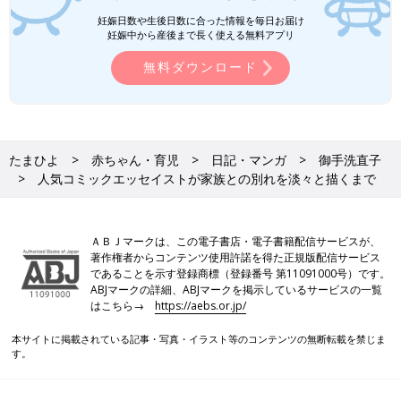
たまひよコミックス
妊娠日数や生後日数に合った情報を毎日お届け
妊娠中から産後まで長く使える無料アプリ
さらにつっこみが止まらない育児日記
無料ダウンロード
たまひよ
赤ちゃん・育児
日記・マンガ
御手洗直子
人気コミックエッセイストが家族との別れを淡々と描くまで
ＡＢＪマークは、この電子書店・電子書籍配信サービスが、
著作権者からコンテンツ使用許諾を得た正規版配信サービス
であることを示す登録商標（登録番号 第11091000号）です。
ABJマークの詳細、ABJマークを掲示しているサービスの一覧
はこちら→
https://aebs.or.jp/
本サイトに掲載されている記事・写真・イラスト等のコンテンツの無断転載を禁じま
す。