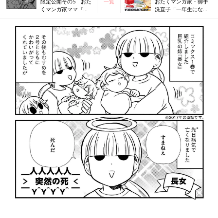
限定公開その5 おた
一覧
おたくマンガ家・御手
くマンガ家ママ『さ
洗直子「一年生になっ
らにつっこみが止ま
たあら…？」
らない育児日記』