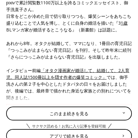
pixivで累計閲覧数1100万以上を誇るコミックエッセイスト、御
手洗直子さん。
日常をどこか冷めた目で切り取りつつも、爆笑シーンをあちこち
盛り込むことで人気を博し、とくに自身の婚活を描いた『3
1歳
BLマンガ家が婚活するとこうなる』（新書館）は話題に。
あれから8年。オタクが結婚して、ママになり、1冊目の育児日記
『つっこみが止まらない育児日記』を刊行。そして昨年末に続刊
『さらにつっこみが止まらない育児日記』を出版しました。
インタビュー前編
「オタク漫画家が婚活して、結婚して、2人育
児。同人誌1500冊以上を隠す作者の爆笑コミック」
では、御手
洗さんの第２子を中心としたドタバタの日々をお届けしました
が、後編では、最終章で描かれた身近な家族との別れについてを
聞きました。
オタク漫画家が婚活して、結婚して、2
このまま続きを見る
人育児。同人誌1500冊以上を隠す爆笑コ
ミック
pixivで累計閲覧数1100万以上を誇るコミック
サクサク読める！お気に入り記事を登録可能
エッセイスト、御手洗直子さん。日常をどこか
アプリで続きを見る
覚めた目で切り取りつつも、爆笑シーンをあち