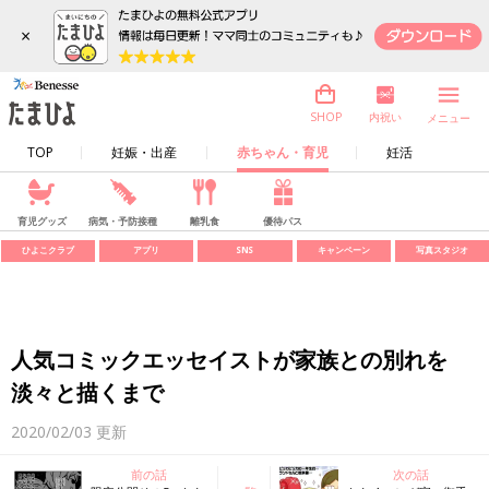
×
内祝い
SHOP
メニュー
TOP
妊娠・出産
赤ちゃん・育児
妊活
育児グッズ
病気・予防接種
離乳食
優待パス
ひよこクラブ
アプリ
SNS
キャンペーン
写真スタジオ
人気コミックエッセイストが家族との別れを
淡々と描くまで
2020/02/03
更新
前の話
次の話