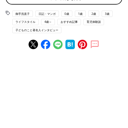
こち盛り込むことで話題に。とくに自身の婚活
を描いた「31歳BLマンガ家が婚活するとこうな
爆笑コミックエッセイストが描くまさかの身内の
御手洗直子
日記・マンガ
0歳
1歳
2歳
3歳
る」（新書館）は話題に。あれから8年。オタ
死
クが結婚して、ママになり…。
ライフスタイル
4歳～
おすすめ記事
育児体験談
子どものこと著名人インタビュー
――最終章では身近な方が亡くなられたことを描かれています
ね。
御手洗さん（以下敬称略） コミックにもあるとおり私は3姉妹
なのですが、一番上の姉が2017年に亡くなりました
――1巻はもちろん、御手洗さんの『31歳BLマンガ家が婚活する
とこうなる』や子どもの頃を描いた『腐女子になると、人生こう
なる！～底～』などにも登場されていたお姉さんですね。育児マ
ンガの連載をしばらくSTOPされていましたが、お姉さんが亡く
なられたことが原因でしょうか？
御手洗 姉が亡くなったのもそうなんですが、同じ年（2017
年）は自分がぎっくり腰になって一か月動けなくて、翌月母が病
気で死にかけて、翌月祖母が亡くなって、翌月ここでは言えない
ようなトラブルが起こって、翌月姉が亡くなって、翌月グロい別