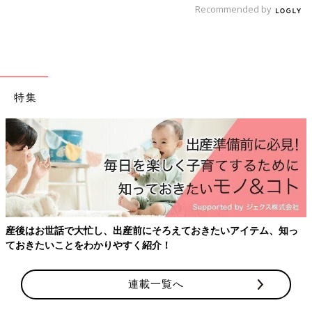
Recommended by
――文末のあとがきで『まさかエッセイ漫画描いてて登場人物が
死亡するとは思ってなかったのでビックリしました。マジか～～
～～；』と書いた御手洗さん。
あとがきが明るくて逆に作者のショックが伝わってくるという読
者の声もありますが。
特集
御手洗 いまだに『マジか～～～～；；』って感覚なので実感
がないんだろうなと思います。でもいないんだなあと思うときは
寂しいですね。
――出来上がったコミックスをみてどう思いましたか？
御手洗 将来むすめに見せるつもりですが『でも覚えてないも
ん』って100％言われると思うんですが、漫画に描いたとおりの
応酬をするんだろうな～って思います。
産後はお世話で大忙し、出産前にそろえておきたいアイテム、知っ
ておきたいことをわかりやすく紹介！
小さかったはずの娘たちが…
連載一覧へ