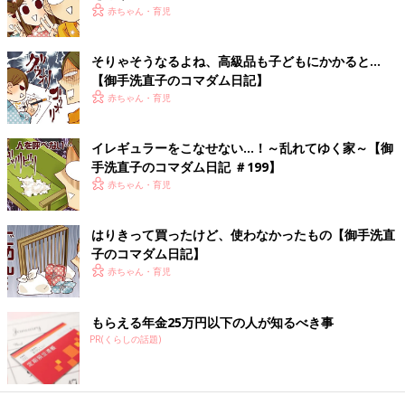
赤ちゃん・育児
幼すぎて死を理解できない「むすめさん」
そりゃそうなるよね、高級品も子どもにかかると…
【御手洗直子のコマダム日記】
赤ちゃん・育児
イレギュラーをこなせない…！～乱れてゆく家～【御
手洗直子のコマダム日記 ＃199】
赤ちゃん・育児
はりきって買ったけど、使わなかったもの【御手洗直
子のコマダム日記】
赤ちゃん・育児
――お姉さんが亡くなったことが最終話として収録されています
が、ネームを切るときに悩んだことなどありますか？
もらえる年金25万円以下の人が知るべき事
PR(くらしの話題)
御手洗 あったことや感想をそのまま描いたので特にありませ
んが、一応母には相談しました。『あなたに任せるので、あなた
の描きたいように描きなさい』と言ってくれたので、そのままあ
ったことを描いています。