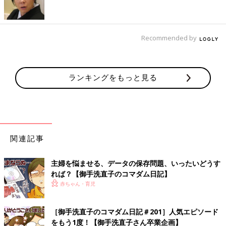
Recommended by
ランキングをもっと見る
関連記事
主婦を悩ませる、データの保存問題、いったいどうす
れば？【御手洗直子のコマダム日記】
――ご家族はさぞショックでしたでしょうね。
赤ちゃん・育児
御手洗 姉のことはずっと大好きなんですが、脳が現実逃避し
てるのかいまだにすごく悲しいという感じではなくて、もう会え
［御手洗直子のコマダム日記＃201］人気エピソード
ないっていうのもあまり実感が無いですね～。
をもう1度！【御手洗直子さん卒業企画】