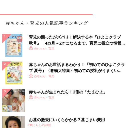
件のトラブルが起こって、母が再びブッ倒れて、さらに親族が亡
くなって、そのあと3人目を流産したので大殺界すぎて脳が二次
BLに逃避してたからですかね…。1ミリも病まずに全クリした私
赤ちゃん・育児の人気記事ランキング
を表彰してほしい。
育児の困ったがズバリ！解決する本『ひよこクラブ
続巻には姉の死についても収録
秋号』 4カ月～2才になるまで、育児に役立つ情報が
いっぱい！
赤ちゃん・育児
赤ちゃんのお世話まるわかり！『初めてのひよこクラ
ブ 夏号』〈巻頭大特集〉初めての授乳がうまくい
く！ おっぱい・ミルクの基本と夏のトラブル 解決テ
赤ちゃん・育児
ク
赤ちゃんが生まれたら！2冊の「たまひよ」
赤ちゃん・育児
お墓の撤去にいくらかかる？墓じまい費用
PR(くらしの話題)