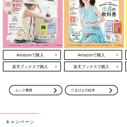
――1巻で生まれた「むすめさん」がこの春小学生になるとのこ
と。この6年間を振り返ってをひと言でいうと？
Amazonで購入
Amazonで購入
御手洗 ホントにホンット～にあっという間だったので「ハァ
～～～～～～」と。むすめも２号も毎日愛で倒してるんですけど
楽天ブックスで購入
楽天ブックスで購入
あっという間に大人になっちゃうんだろうなって思うと寂しいで
すね。
喜ばしくうれしいけどさみしい～。大きくなってもまた違ったお
ムック書籍
たまひよの絵本
もしろみとか頼りがいとか嬉しさがあるので気を抜かずエンジョ
イしたいです。
御手洗さんの作風らしい、飄々としたインタビュー。
著者のさまざまな作品にも登場していたお姉さんの死に、
Twitter
では多くのファンが衝撃を受けていました。
キャンペーン
御手洗さんの「さらにつっこみが止まらない育児日記」はたまひ